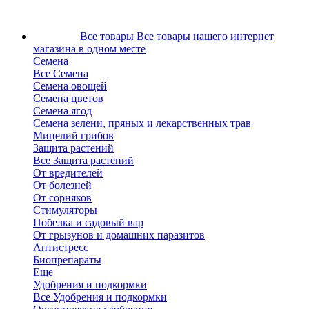
Все товары
Все товары нашего интернет
магазина в одном месте
Семена
Все Семена
Семена овощей
Семена цветов
Семена ягод
Семена зелени, пряных и лекарственных трав
Мицелий грибов
Защита растений
Все Защита растений
От вредителей
От болезней
От сорняков
Стимуляторы
Побелка и садовый вар
От грызунов и домашних паразитов
Антистресс
Биопрепараты
Еще
Удобрения и подкормки
Все Удобрения и подкормки