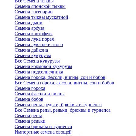
Все Семена тыквы
Семена японской тыквы
Семена лагенарии
Семена тыквы мускатной
Семена дыни
Семена арбуза
Семена картофеля
Семена лука порея
Семена лука репчатого
Семена дайкона
Семена кукурузы
Все Семена кукурузы
Семена кормовой кукурузы
Семена подсолнечника
Семена гороха, фасоли, вигны, сои и бобов
Все Семена гороха, фасоли, вигны, сои и бобов
Семена гороха
Семена фасоли и вигны
Семена бобов
Семена репы, редьки, брюквы и турнепса
Все Семена репы, редьки, брюквы и турнепса
Семена репы
Семена редьки
Семена брюквы и турнепса
Импортные семена овощей