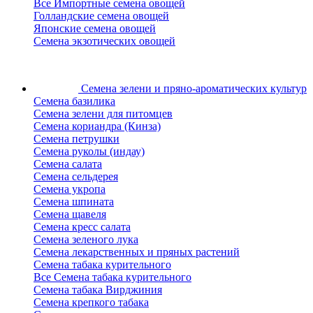
Все Импортные семена овощей
Голландские семена овощей
Японские семена овощей
Семена экзотических овощей
Семена зелени
и пряно-ароматических культур
Семена базилика
Семена зелени для питомцев
Семена кориандра (Кинза)
Семена петрушки
Семена руколы (индау)
Семена салата
Семена сельдерея
Семена укропа
Семена шпината
Семена щавеля
Семена кресс салата
Семена зеленого лука
Семена лекарственных и пряных растений
Семена табака курительного
Все Семена табака курительного
Семена табака Вирджиния
Семена крепкого табака