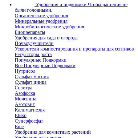
Удобрения и подкормки
Чтобы растения не
были голодными.
Органические удобрения
Минеральные удобрения
Микробиологические удобрения
Биопрепараты
Удобрения для сада и огорода
Почвоулучшители
Ускорители компостирования и препараты для септиков
Регуляторы роста
Популярные Подкормки
Все Популярные Подкормки
Нутрисол
Сульфат магния
Сульфат цинка
Селитра
Азофоска
Мочевина
Азотовит
Калимагнезия
Etisso
Суперфосфат
Еще
Удобрения для комнатных растений
Удобрения для цветов