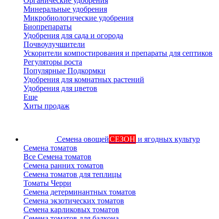
Органические удобрения
Минеральные удобрения
Микробиологические удобрения
Биопрепараты
Удобрения для сада и огорода
Почвоулучшители
Ускорители компостирования и препараты для септиков
Регуляторы роста
Популярные Подкормки
Удобрения для комнатных растений
Удобрения для цветов
Еще
Хиты продаж
Семена овощей
СЕЗОН
и ягодных культур
Семена томатов
Все Семена томатов
Семена ранних томатов
Семена томатов для теплицы
Томаты Черри
Семена детерминантных томатов
Семена экзотических томатов
Семена карликовых томатов
Семена томатов для балкона