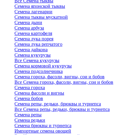
Все Семена тыквы
Семена японской тыквы
Семена лагенарии
Семена тыквы мускатной
Семена дыни
Семена арбуза
Семена картофеля
Семена лука порея
Семена лука репчатого
Семена дайкона
Семена кукурузы
Все Семена кукурузы
Семена кормовой кукурузы
Семена подсолнечника
Семена гороха, фасоли, вигны, сои и бобов
Все Семена гороха, фасоли, вигны, сои и бобов
Семена гороха
Семена фасоли и вигны
Семена бобов
Семена репы, редьки, брюквы и турнепса
Все Семена репы, редьки, брюквы и турнепса
Семена репы
Семена редьки
Семена брюквы и турнепса
Импортные семена овощей