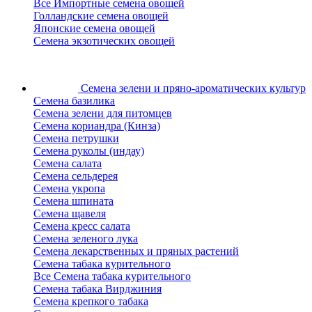
Все Импортные семена овощей
Голландские семена овощей
Японские семена овощей
Семена экзотических овощей
Семена зелени
и пряно-ароматических культур
Семена базилика
Семена зелени для питомцев
Семена кориандра (Кинза)
Семена петрушки
Семена руколы (индау)
Семена салата
Семена сельдерея
Семена укропа
Семена шпината
Семена щавеля
Семена кресс салата
Семена зеленого лука
Семена лекарственных и пряных растений
Семена табака курительного
Все Семена табака курительного
Семена табака Вирджиния
Семена крепкого табака