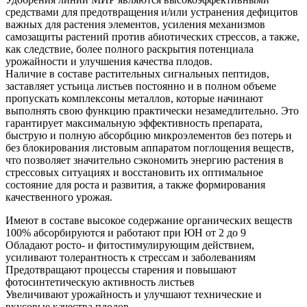
средствами для предотвращения и/или устранения дефицитов
важных для растения элементов, усиления механизмов
самозащиты растений против абиотических стрессов, а также,
как следствие, более полного раскрытия потенциала
урожайности и улучшения качества плодов.
Наличие в составе растительных сигнальных пептидов,
заставляет устьица листьев постоянно и в полном объеме
пропускать комплексоны металлов, которые начинают
выполнять свою функцию практически незамедлительно. Это
гарантирует максимальную эффективность препарата,
быструю и полную абсорбцию микроэлементов без потерь и
без блокирования листовым аппаратом поглощения веществ,
что позволяет значительно сэкономить энергию растения в
стрессовых ситуациях и восстановить их оптимальное
состояние для роста и развития, а также формирования
качественного урожая.
Имеют в составе высокое содержание органических веществ
100% абсорбируются и работают при ЮН от 2 до 9
Обладают росто- и фитостимулирующим действием,
усиливают толерантность к стрессам и заболеваниям
Предотвращают процессы старения и повышают
фотосинтетическую активность листьев
Увеличивают урожайность и улучшают технические и
вкусовые качества плодов