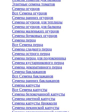
Элитные семена томатов
Семена огурцов
Все Семена огурцов
Семена ранних огурцов
Семена огурцов для теплицы
Семена огурцов для балкона
Семена маленьких огурцов
Семена бочковых огурцов
Семена перца
Все Семена перца
Семена сладкого перца
Семена острого перца
Семена перца для подоконника
Семена кустарникового перца
Семена декоративного перца
Семена баклажанов
Все Семена баклажанов
Семена ранних баклажанов
Семена капусты
Все Семена капусты
Семена белокочанной капусты
Семена цветной капусты
Семена капусты брокколи
Семена пекинской капусты