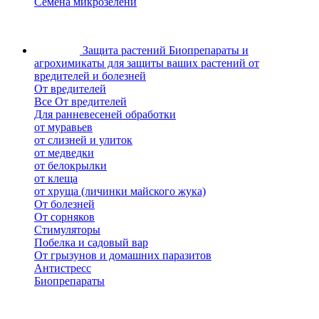
Семена микрозелени
Защита растений
Биопрепараты и
агрохимикаты для защиты ваших растений от
вредителей и болезней
От вредителей
Все От вредителей
Для ранневесеней обработки
от муравьев
от слизней и улиток
от медведки
от белокрылки
от клеща
от хруща (личинки майского жука)
От болезней
От сорняков
Стимуляторы
Побелка и садовый вар
От грызунов и домашних паразитов
Антистресс
Биопрепараты