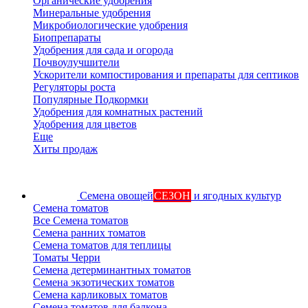
Органические удобрения
Минеральные удобрения
Микробиологические удобрения
Биопрепараты
Удобрения для сада и огорода
Почвоулучшители
Ускорители компостирования и препараты для септиков
Регуляторы роста
Популярные Подкормки
Удобрения для комнатных растений
Удобрения для цветов
Еще
Хиты продаж
Семена овощей
СЕЗОН
и ягодных культур
Семена томатов
Все Семена томатов
Семена ранних томатов
Семена томатов для теплицы
Томаты Черри
Семена детерминантных томатов
Семена экзотических томатов
Семена карликовых томатов
Семена томатов для балкона