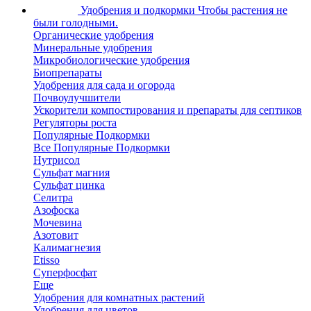
Удобрения и подкормки
Чтобы растения не
были голодными.
Органические удобрения
Минеральные удобрения
Микробиологические удобрения
Биопрепараты
Удобрения для сада и огорода
Почвоулучшители
Ускорители компостирования и препараты для септиков
Регуляторы роста
Популярные Подкормки
Все Популярные Подкормки
Нутрисол
Сульфат магния
Сульфат цинка
Селитра
Азофоска
Мочевина
Азотовит
Калимагнезия
Etisso
Суперфосфат
Еще
Удобрения для комнатных растений
Удобрения для цветов