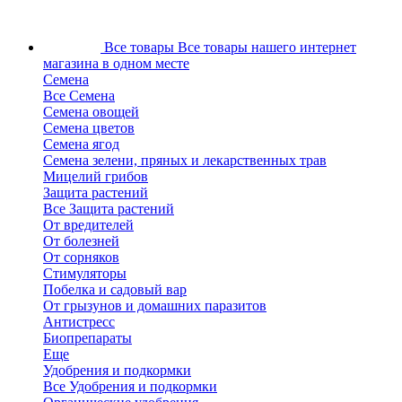
Все товары
Все товары нашего интернет
магазина в одном месте
Семена
Все Семена
Семена овощей
Семена цветов
Семена ягод
Семена зелени, пряных и лекарственных трав
Мицелий грибов
Защита растений
Все Защита растений
От вредителей
От болезней
От сорняков
Стимуляторы
Побелка и садовый вар
От грызунов и домашних паразитов
Антистресс
Биопрепараты
Еще
Удобрения и подкормки
Все Удобрения и подкормки