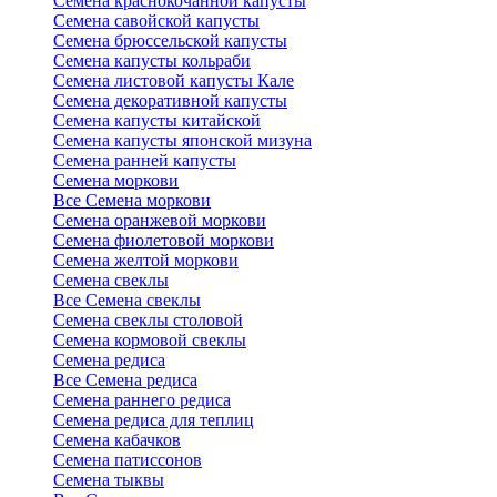
Семена краснокочанной капусты
Семена савойской капусты
Семена брюссельской капусты
Семена капусты кольраби
Семена листовой капусты Кале
Семена декоративной капусты
Семена капусты китайской
Семена капусты японской мизуна
Семена ранней капусты
Семена моркови
Все Семена моркови
Семена оранжевой моркови
Семена фиолетовой моркови
Семена желтой моркови
Семена свеклы
Все Семена свеклы
Семена свеклы столовой
Семена кормовой свеклы
Семена редиса
Все Семена редиса
Семена раннего редиса
Семена редиса для теплиц
Семена кабачков
Семена патиссонов
Семена тыквы