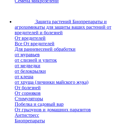
Семена микрозелени
Защита растений
Биопрепараты и
агрохимикаты для защиты ваших растений от
вредителей и болезней
От вредителей
Все От вредителей
Для ранневесеней обработки
от муравьев
от слизней и улиток
от медведки
от белокрылки
от клеща
от хруща (личинки майского жука)
От болезней
От сорняков
Стимуляторы
Побелка и садовый вар
От грызунов и домашних паразитов
Антистресс
Биопрепараты