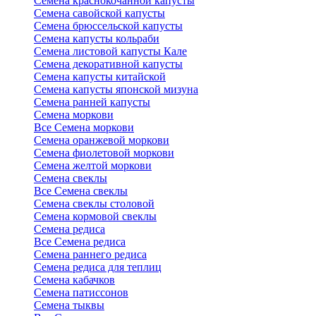
Семена краснокочанной капусты
Семена савойской капусты
Семена брюссельской капусты
Семена капусты кольраби
Семена листовой капусты Кале
Семена декоративной капусты
Семена капусты китайской
Семена капусты японской мизуна
Семена ранней капусты
Семена моркови
Все Семена моркови
Семена оранжевой моркови
Семена фиолетовой моркови
Семена желтой моркови
Семена свеклы
Все Семена свеклы
Семена свеклы столовой
Семена кормовой свеклы
Семена редиса
Все Семена редиса
Семена раннего редиса
Семена редиса для теплиц
Семена кабачков
Семена патиссонов
Семена тыквы