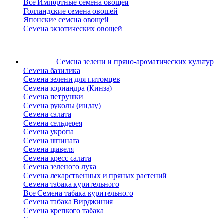
Все Импортные семена овощей
Голландские семена овощей
Японские семена овощей
Семена экзотических овощей
Семена зелени
и пряно-ароматических культур
Семена базилика
Семена зелени для питомцев
Семена кориандра (Кинза)
Семена петрушки
Семена руколы (индау)
Семена салата
Семена сельдерея
Семена укропа
Семена шпината
Семена щавеля
Семена кресс салата
Семена зеленого лука
Семена лекарственных и пряных растений
Семена табака курительного
Все Семена табака курительного
Семена табака Вирджиния
Семена крепкого табака