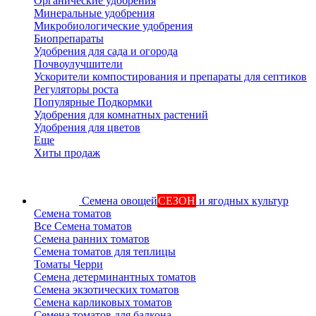
Органические удобрения
Минеральные удобрения
Микробиологические удобрения
Биопрепараты
Удобрения для сада и огорода
Почвоулучшители
Ускорители компостирования и препараты для септиков
Регуляторы роста
Популярные Подкормки
Удобрения для комнатных растений
Удобрения для цветов
Еще
Хиты продаж
Семена овощей
СЕЗОН
и ягодных культур
Семена томатов
Все Семена томатов
Семена ранних томатов
Семена томатов для теплицы
Томаты Черри
Семена детерминантных томатов
Семена экзотических томатов
Семена карликовых томатов
Семена томатов для балкона