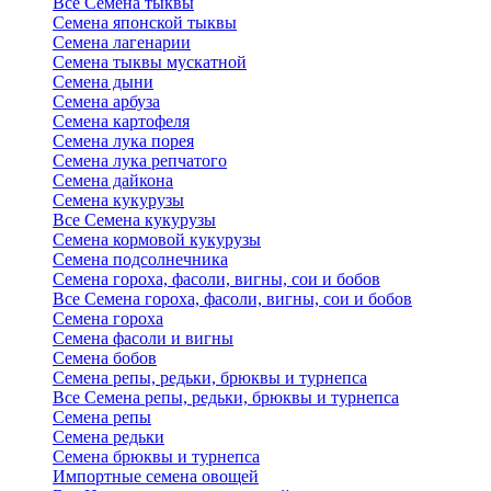
Все Семена тыквы
Семена японской тыквы
Семена лагенарии
Семена тыквы мускатной
Семена дыни
Семена арбуза
Семена картофеля
Семена лука порея
Семена лука репчатого
Семена дайкона
Семена кукурузы
Все Семена кукурузы
Семена кормовой кукурузы
Семена подсолнечника
Семена гороха, фасоли, вигны, сои и бобов
Все Семена гороха, фасоли, вигны, сои и бобов
Семена гороха
Семена фасоли и вигны
Семена бобов
Семена репы, редьки, брюквы и турнепса
Все Семена репы, редьки, брюквы и турнепса
Семена репы
Семена редьки
Семена брюквы и турнепса
Импортные семена овощей