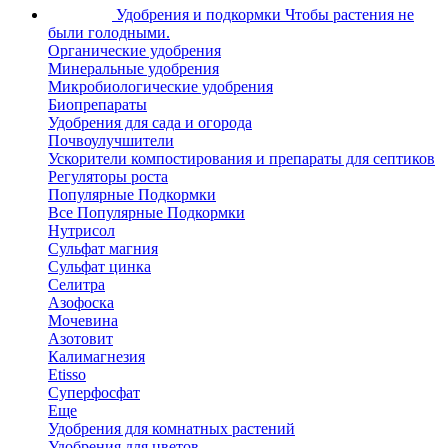
Удобрения и подкормки
Чтобы растения не
были голодными.
Органические удобрения
Минеральные удобрения
Микробиологические удобрения
Биопрепараты
Удобрения для сада и огорода
Почвоулучшители
Ускорители компостирования и препараты для септиков
Регуляторы роста
Популярные Подкормки
Все Популярные Подкормки
Нутрисол
Сульфат магния
Сульфат цинка
Селитра
Азофоска
Мочевина
Азотовит
Калимагнезия
Etisso
Суперфосфат
Еще
Удобрения для комнатных растений
Удобрения для цветов