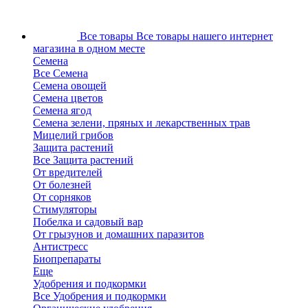
Все товары
Все товары нашего интернет
магазина в одном месте
Семена
Все Семена
Семена овощей
Семена цветов
Семена ягод
Семена зелени, пряных и лекарственных трав
Мицелий грибов
Защита растений
Все Защита растений
От вредителей
От болезней
От сорняков
Стимуляторы
Побелка и садовый вар
От грызунов и домашних паразитов
Антистресс
Биопрепараты
Еще
Удобрения и подкормки
Все Удобрения и подкормки