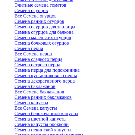
Элитные семена томатов
Семена огурцов
Все Семена огурцов
Семена ранних огурцов
Семена огурцов для теплицы
Семена огурцов для балкона
Семена маленьких огурцов
Семена бочковых огурцов
Семена перца
Все Семена перца
Семена сладкого перца
Семена острого перца
Семена перца для подоконника
Семена кустарникового перца
Семена декоративного перца
Семена баклажанов
Все Семена баклажанов
Семена ранних баклажанов
Семена капусты
Все Семена капусты
Семена белокочанной капусты
Семена цветной капусты
Семена капусты брокколи
Семена пекинской капусты