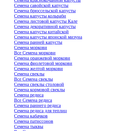
Семена краснокочанной капусты
Семена савойской капусты
Семена брюссельской капусты
Семена капусты кольраби
Семена листовой капусты Кале
Семена декоративной капусты
Семена капусты китайской
Семена капусты японской мизуна
Семена ранней капусты
Семена моркови
Все Семена моркови
Семена оранжевой моркови
Семена фиолетовой моркови
Семена желтой моркови
Семена свеклы
Все Семена свеклы
Семена свеклы столовой
Семена кормовой свеклы
Семена редиса
Все Семена редиса
Семена раннего редиса
Семена редиса для теплиц
Семена кабачков
Семена патиссонов
Семена тыквы