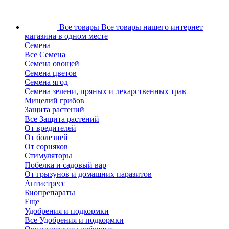
Все товары
Все товары нашего интернет
магазина в одном месте
Семена
Все Семена
Семена овощей
Семена цветов
Семена ягод
Семена зелени, пряных и лекарственных трав
Мицелий грибов
Защита растений
Все Защита растений
От вредителей
От болезней
От сорняков
Стимуляторы
Побелка и садовый вар
От грызунов и домашних паразитов
Антистресс
Биопрепараты
Еще
Удобрения и подкормки
Все Удобрения и подкормки