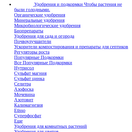
Удобрения и подкормки
Чтобы растения не
были голодными.
Органические удобрения
Минеральные удобрения
Микробиологические удобрения
Биопрепараты
Удобрения для сада и огорода
Почвоулучшители
Ускорители компостирования и препараты для септиков
Регуляторы роста
Популярные Подкормки
Все Популярные Подкормки
Нутрисол
Сульфат магния
Сульфат цинка
Селитра
Азофоска
Мочевина
Азотовит
Калимагнезия
Etisso
Суперфосфат
Еще
Удобрения для комнатных растений
Удобрения для цветов