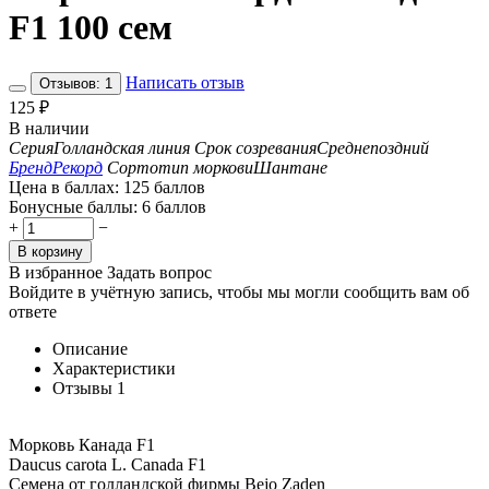
F1 100 сем
Написать отзыв
Отзывов: 1
125
₽
В наличии
Серия
Голландская линия
Срок созревания
Среднепоздний
Бренд
Рекорд
Сортотип моркови
Шантане
Цена в баллах:
125 баллов
Бонусные баллы:
6 баллов
+
−
В корзину
В избранное
Задать вопрос
Войдите в учётную запись, чтобы мы могли сообщить вам об
ответе
Описание
Характеристики
Отзывы
1
Морковь Канада F1
Daucus carota L. Canada F1
Семена от голландской фирмы Bejo Zaden