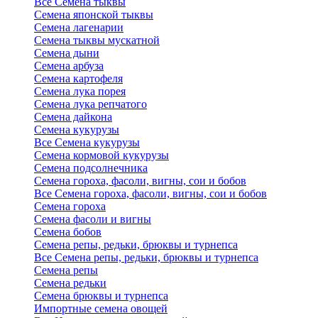
Все Семена тыквы
Семена японской тыквы
Семена лагенарии
Семена тыквы мускатной
Семена дыни
Семена арбуза
Семена картофеля
Семена лука порея
Семена лука репчатого
Семена дайкона
Семена кукурузы
Все Семена кукурузы
Семена кормовой кукурузы
Семена подсолнечника
Семена гороха, фасоли, вигны, сои и бобов
Все Семена гороха, фасоли, вигны, сои и бобов
Семена гороха
Семена фасоли и вигны
Семена бобов
Семена репы, редьки, брюквы и турнепса
Все Семена репы, редьки, брюквы и турнепса
Семена репы
Семена редьки
Семена брюквы и турнепса
Импортные семена овощей