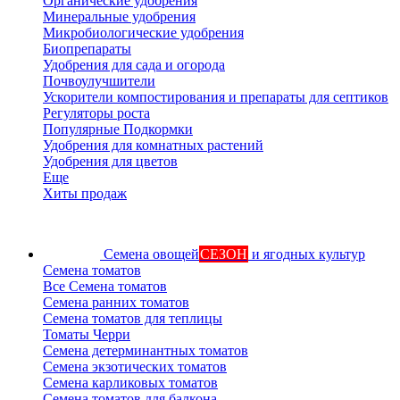
Органические удобрения
Минеральные удобрения
Микробиологические удобрения
Биопрепараты
Удобрения для сада и огорода
Почвоулучшители
Ускорители компостирования и препараты для септиков
Регуляторы роста
Популярные Подкормки
Удобрения для комнатных растений
Удобрения для цветов
Еще
Хиты продаж
Семена овощей
СЕЗОН
и ягодных культур
Семена томатов
Все Семена томатов
Семена ранних томатов
Семена томатов для теплицы
Томаты Черри
Семена детерминантных томатов
Семена экзотических томатов
Семена карликовых томатов
Семена томатов для балкона