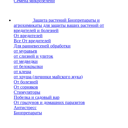
Семена микрозелени
Защита растений
Биопрепараты и
агрохимикаты для защиты ваших растений от
вредителей и болезней
От вредителей
Все От вредителей
Для ранневесеней обработки
от муравьев
от слизней и улиток
от медведки
от белокрылки
от клеща
от хруща (личинки майского жука)
От болезней
От сорняков
Стимуляторы
Побелка и садовый вар
От грызунов и домашних паразитов
Антистресс
Биопрепараты