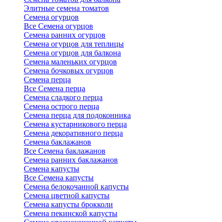
Элитные семена томатов
Семена огурцов
Все Семена огурцов
Семена ранних огурцов
Семена огурцов для теплицы
Семена огурцов для балкона
Семена маленьких огурцов
Семена бочковых огурцов
Семена перца
Все Семена перца
Семена сладкого перца
Семена острого перца
Семена перца для подоконника
Семена кустарникового перца
Семена декоративного перца
Семена баклажанов
Все Семена баклажанов
Семена ранних баклажанов
Семена капусты
Все Семена капусты
Семена белокочанной капусты
Семена цветной капусты
Семена капусты брокколи
Семена пекинской капусты