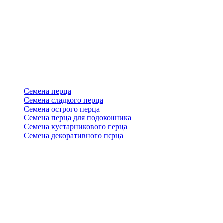
Семена перца
Семена сладкого перца
Семена острого перца
Семена перца для подоконника
Семена кустарникового перца
Семена декоративного перца