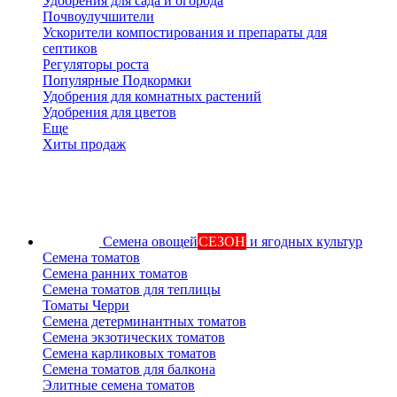
Удобрения для сада и огорода
Почвоулучшители
Ускорители компостирования и препараты для
септиков
Регуляторы роста
Популярные Подкормки
Удобрения для комнатных растений
Удобрения для цветов
Еще
Хиты продаж
Семена овощей
СЕЗОН
и ягодных культур
Семена томатов
Семена ранних томатов
Семена томатов для теплицы
Томаты Черри
Семена детерминантных томатов
Семена экзотических томатов
Семена карликовых томатов
Семена томатов для балкона
Элитные семена томатов