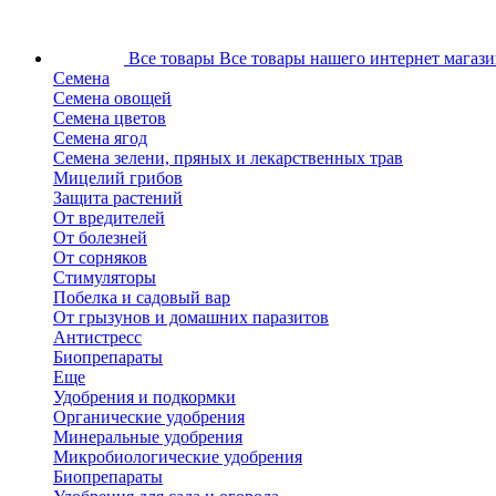
Все товары
Все товары нашего интернет магази
Семена
Семена овощей
Семена цветов
Семена ягод
Семена зелени, пряных и лекарственных трав
Мицелий грибов
Защита растений
От вредителей
От болезней
От сорняков
Стимуляторы
Побелка и садовый вар
От грызунов и домашних паразитов
Антистресс
Биопрепараты
Еще
Удобрения и подкормки
Органические удобрения
Минеральные удобрения
Микробиологические удобрения
Биопрепараты