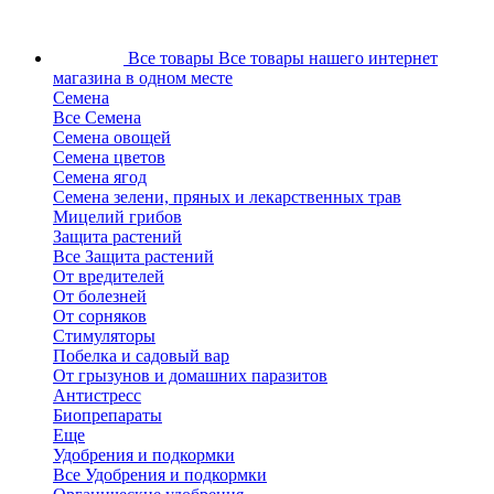
Все товары
Все товары нашего интернет
магазина в одном месте
Семена
Все Семена
Семена овощей
Семена цветов
Семена ягод
Семена зелени, пряных и лекарственных трав
Мицелий грибов
Защита растений
Все Защита растений
От вредителей
От болезней
От сорняков
Стимуляторы
Побелка и садовый вар
От грызунов и домашних паразитов
Антистресс
Биопрепараты
Еще
Удобрения и подкормки
Все Удобрения и подкормки