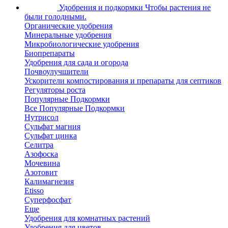
Удобрения и подкормки
Чтобы растения не
были голодными.
Органические удобрения
Минеральные удобрения
Микробиологические удобрения
Биопрепараты
Удобрения для сада и огорода
Почвоулучшители
Ускорители компостирования и препараты для септиков
Регуляторы роста
Популярные Подкормки
Все Популярные Подкормки
Нутрисол
Сульфат магния
Сульфат цинка
Селитра
Азофоска
Мочевина
Азотовит
Калимагнезия
Etisso
Суперфосфат
Еще
Удобрения для комнатных растений
Удобрения для цветов