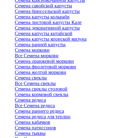
Семена краснокочанной капусты
Семена савойской капусты
Семена брюссельской капусты
Семена капусты кольраби
Семена листовой капусты Кале
Семена декоративной капусты
Семена капусты китайской
Семена капусты японской мизуна
Семена ранней капусты
Семена моркови
Все Семена моркови
Семена оранжевой моркови
Семена фиолетовой моркови
Семена желтой моркови
Семена свеклы
Все Семена свеклы
Семена свеклы столовой
Семена кормовой свеклы
Семена редиса
Все Семена редиса
Семена раннего редиса
Семена редиса для теплиц
Семена кабачков
Семена патиссонов
Семена тыквы