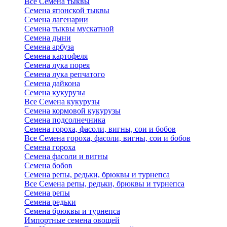
Все Семена тыквы
Семена японской тыквы
Семена лагенарии
Семена тыквы мускатной
Семена дыни
Семена арбуза
Семена картофеля
Семена лука порея
Семена лука репчатого
Семена дайкона
Семена кукурузы
Все Семена кукурузы
Семена кормовой кукурузы
Семена подсолнечника
Семена гороха, фасоли, вигны, сои и бобов
Все Семена гороха, фасоли, вигны, сои и бобов
Семена гороха
Семена фасоли и вигны
Семена бобов
Семена репы, редьки, брюквы и турнепса
Все Семена репы, редьки, брюквы и турнепса
Семена репы
Семена редьки
Семена брюквы и турнепса
Импортные семена овощей