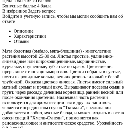
Цена в баллах:
70 баллов
Бонусные баллы:
4 балла
В избранное
Задать вопрос
Войдите в учётную запись, чтобы мы могли сообщить вам об
ответе
Описание
Характеристики
Отзывы
Мята болотная (омбало, мята-блошница) - многолетние
растения высотой 25-30 см. Листья простые, удлинённо-
яйцевидные или широкояйцевидные, морщинистые,
курчавые, опушенные, зубчатые по краям. Цветение не­
прерывное с июня до заморозков. Цветки собраны в гус­тые,
почти шаровидные кольца, венчик розово-лиловый с белой
трубочкой. Окраска цветков лиловая. Листья имеют сильный
мятный аромат и пряный вкус. Выращи­вают посевом семян в
грунт, через рассаду, делением корневища ранней весной или
после окончания цвете­ния. Надземная часть растений
используется для арома­тизации чая и других напитков,
является ингредиентом соусов "Ткемали", в кулинарии
добавляется в лобио, мясные блюда, и может входить в состав
смеси специй "Хмели-Сунели", применяется как
ранозаживляющее и антисептическое средство. Урожайность