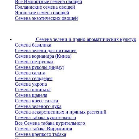
Все Импортные семена овощей
Голландские семена овощей
Японские семена овощей
Семена экзотических овощей
Семена зелени
и пряно-ароматических культур
Семена базилика
Семена зелени для питомцев
Семена кориандра (Кинза)
Семена петрушки
Семена руколы (индау)
Семена салата
Семена сельдерея
Семена укропа
Семена шпината
Семена щавеля
Семена кресс салата
Семена зеленого лука
Семена лекарственных и пряных растений
Семена табака курительного
Все Семена табака курительного
Семена табака Вирджиния
Семена крепкого табака