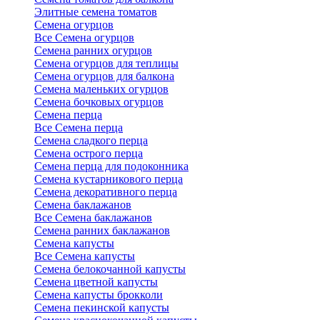
Элитные семена томатов
Семена огурцов
Все Семена огурцов
Семена ранних огурцов
Семена огурцов для теплицы
Семена огурцов для балкона
Семена маленьких огурцов
Семена бочковых огурцов
Семена перца
Все Семена перца
Семена сладкого перца
Семена острого перца
Семена перца для подоконника
Семена кустарникового перца
Семена декоративного перца
Семена баклажанов
Все Семена баклажанов
Семена ранних баклажанов
Семена капусты
Все Семена капусты
Семена белокочанной капусты
Семена цветной капусты
Семена капусты брокколи
Семена пекинской капусты