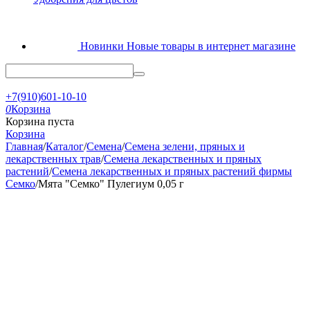
Новинки
Новые товары в интернет магазине
+7(910)601-10-10
0
Корзина
Корзина пуста
Корзина
Главная
/
Каталог
/
Семена
/
Семена зелени, пряных и
лекарственных трав
/
Семена лекарственных и пряных
растений
/
Семена лекарственных и пряных растений фирмы
Семко
/
Мята "Семко" Пулегиум 0,05 г