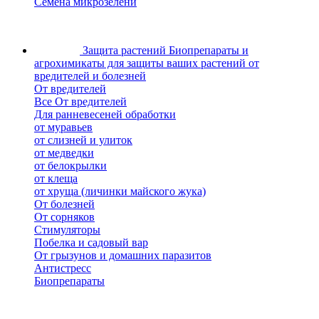
Семена микрозелени
Защита растений
Биопрепараты и
агрохимикаты для защиты ваших растений от
вредителей и болезней
От вредителей
Все От вредителей
Для ранневесеней обработки
от муравьев
от слизней и улиток
от медведки
от белокрылки
от клеща
от хруща (личинки майского жука)
От болезней
От сорняков
Стимуляторы
Побелка и садовый вар
От грызунов и домашних паразитов
Антистресс
Биопрепараты