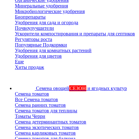
Органические удобрения
Минеральные удобрения
Микробиологические удобрения
Биопрепараты
Удобрения для сада и огорода
Почвоулучшители
Ускорители компостирования и препараты для септиков
Регуляторы роста
Популярные Подкормки
Удобрения для комнатных растений
Удобрения для цветов
Еще
Хиты продаж
Семена овощей
СЕЗОН
и ягодных культур
Семена томатов
Все Семена томатов
Семена ранних томатов
Семена томатов для теплицы
Томаты Черри
Семена детерминантных томатов
Семена экзотических томатов
Семена карликовых томатов
Семена томатов для балкона