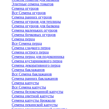
Элитные семена томатов
Семена огурцов
Все Семена огурцов
Семена ранних огурцов
Семена огурцов для теплицы
Семена огурцов для балкона
Семена маленьких огурцов
Семена бочковых огурцов
Семена перца
Все Семена перца
Семена сладкого перца
Семена острого перца
Семена перца для подоконника
Семена кустарникового перца
Семена декоративного перца
Семена баклажанов
Все Семена баклажанов
Семена ранних баклажанов
Семена капусты
Все Семена капусты
Семена белокочанной капусты
Семена цветной капусты
Семена капусты брокколи
Семена пекинской капусты