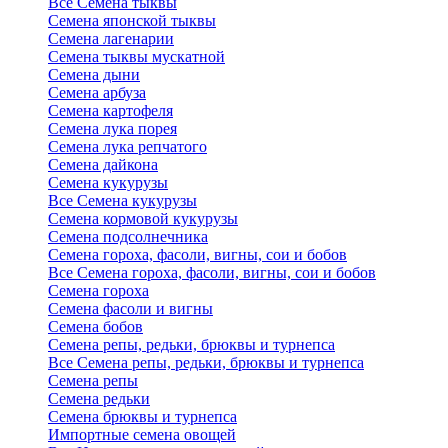
Все Семена тыквы
Семена японской тыквы
Семена лагенарии
Семена тыквы мускатной
Семена дыни
Семена арбуза
Семена картофеля
Семена лука порея
Семена лука репчатого
Семена дайкона
Семена кукурузы
Все Семена кукурузы
Семена кормовой кукурузы
Семена подсолнечника
Семена гороха, фасоли, вигны, сои и бобов
Все Семена гороха, фасоли, вигны, сои и бобов
Семена гороха
Семена фасоли и вигны
Семена бобов
Семена репы, редьки, брюквы и турнепса
Все Семена репы, редьки, брюквы и турнепса
Семена репы
Семена редьки
Семена брюквы и турнепса
Импортные семена овощей