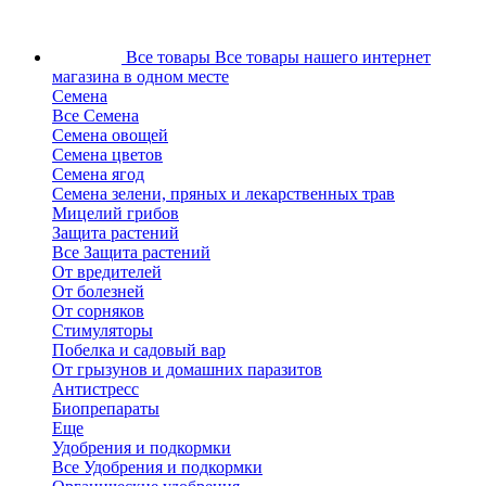
Все товары
Все товары нашего интернет
магазина в одном месте
Семена
Все Семена
Семена овощей
Семена цветов
Семена ягод
Семена зелени, пряных и лекарственных трав
Мицелий грибов
Защита растений
Все Защита растений
От вредителей
От болезней
От сорняков
Стимуляторы
Побелка и садовый вар
От грызунов и домашних паразитов
Антистресс
Биопрепараты
Еще
Удобрения и подкормки
Все Удобрения и подкормки