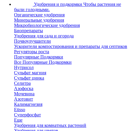
Удобрения и подкормки
Чтобы растения не
были голодными.
Органические удобрения
Минеральные удобрения
Микробиологические удобрения
Биопрепараты
Удобрения для сада и огорода
Почвоулучшители
Ускорители компостирования и препараты для септиков
Регуляторы роста
Популярные Подкормки
Все Популярные Подкормки
Нутрисол
Сульфат магния
Сульфат цинка
Селитра
Азофоска
Мочевина
Азотовит
Калимагнезия
Etisso
Суперфосфат
Еще
Удобрения для комнатных растений
Удобрения для цветов