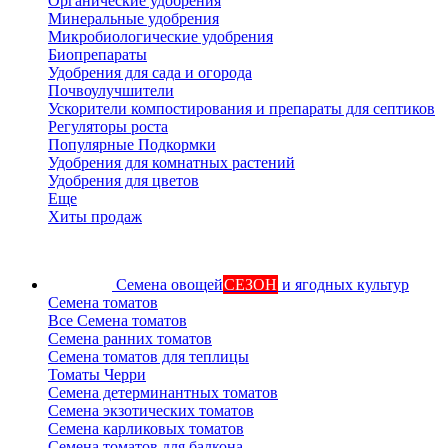
Органические удобрения
Минеральные удобрения
Микробиологические удобрения
Биопрепараты
Удобрения для сада и огорода
Почвоулучшители
Ускорители компостирования и препараты для септиков
Регуляторы роста
Популярные Подкормки
Удобрения для комнатных растений
Удобрения для цветов
Еще
Хиты продаж
Семена овощей
СЕЗОН
и ягодных культур
Семена томатов
Все Семена томатов
Семена ранних томатов
Семена томатов для теплицы
Томаты Черри
Семена детерминантных томатов
Семена экзотических томатов
Семена карликовых томатов
Семена томатов для балкона