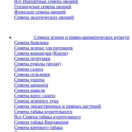
Все Импортные семена овощей
Голландские семена овощей
Японские семена овощей
Семена экзотических овощей
Семена зелени
и пряно-ароматических культур
Семена базилика
Семена зелени для питомцев
Семена кориандра (Кинза)
Семена петрушки
Семена руколы (индау)
Семена салата
Семена сельдерея
Семена укропа
Семена шпината
Семена щавеля
Семена кресс салата
Семена зеленого лука
Семена лекарственных и пряных растений
Семена табака курительного
Все Семена табака курительного
Семена табака Вирджиния
Семена крепкого табака