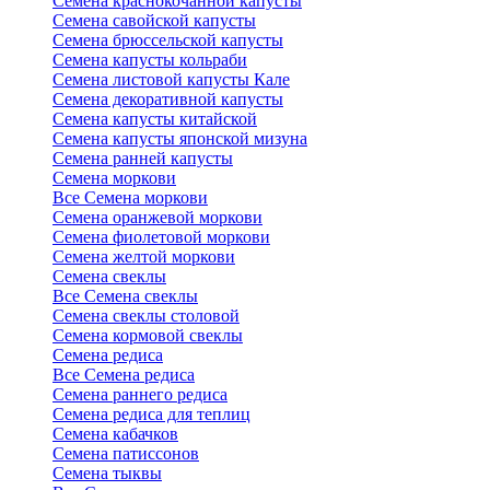
Семена краснокочанной капусты
Семена савойской капусты
Семена брюссельской капусты
Семена капусты кольраби
Семена листовой капусты Кале
Семена декоративной капусты
Семена капусты китайской
Семена капусты японской мизуна
Семена ранней капусты
Семена моркови
Все Семена моркови
Семена оранжевой моркови
Семена фиолетовой моркови
Семена желтой моркови
Семена свеклы
Все Семена свеклы
Семена свеклы столовой
Семена кормовой свеклы
Семена редиса
Все Семена редиса
Семена раннего редиса
Семена редиса для теплиц
Семена кабачков
Семена патиссонов
Семена тыквы