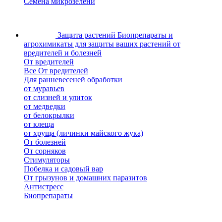
Семена микрозелени
Защита растений
Биопрепараты и
агрохимикаты для защиты ваших растений от
вредителей и болезней
От вредителей
Все От вредителей
Для ранневесеней обработки
от муравьев
от слизней и улиток
от медведки
от белокрылки
от клеща
от хруща (личинки майского жука)
От болезней
От сорняков
Стимуляторы
Побелка и садовый вар
От грызунов и домашних паразитов
Антистресс
Биопрепараты