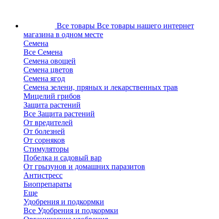
Все товары
Все товары нашего интернет
магазина в одном месте
Семена
Все Семена
Семена овощей
Семена цветов
Семена ягод
Семена зелени, пряных и лекарственных трав
Мицелий грибов
Защита растений
Все Защита растений
От вредителей
От болезней
От сорняков
Стимуляторы
Побелка и садовый вар
От грызунов и домашних паразитов
Антистресс
Биопрепараты
Еще
Удобрения и подкормки
Все Удобрения и подкормки