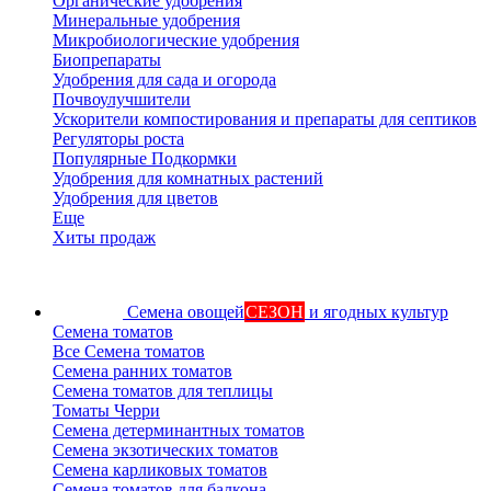
Органические удобрения
Минеральные удобрения
Микробиологические удобрения
Биопрепараты
Удобрения для сада и огорода
Почвоулучшители
Ускорители компостирования и препараты для септиков
Регуляторы роста
Популярные Подкормки
Удобрения для комнатных растений
Удобрения для цветов
Еще
Хиты продаж
Семена овощей
СЕЗОН
и ягодных культур
Семена томатов
Все Семена томатов
Семена ранних томатов
Семена томатов для теплицы
Томаты Черри
Семена детерминантных томатов
Семена экзотических томатов
Семена карликовых томатов
Семена томатов для балкона