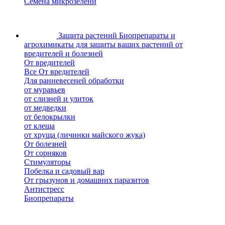
Семена микрозелени
Защита растений
Биопрепараты и
агрохимикаты для защиты ваших растений от
вредителей и болезней
От вредителей
Все От вредителей
Для ранневесеней обработки
от муравьев
от слизней и улиток
от медведки
от белокрылки
от клеща
от хруща (личинки майского жука)
От болезней
От сорняков
Стимуляторы
Побелка и садовый вар
От грызунов и домашних паразитов
Антистресс
Биопрепараты