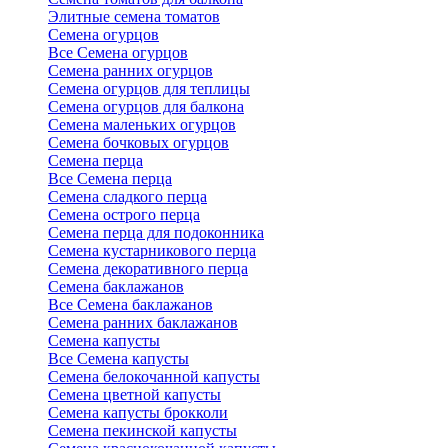
Элитные семена томатов
Семена огурцов
Все Семена огурцов
Семена ранних огурцов
Семена огурцов для теплицы
Семена огурцов для балкона
Семена маленьких огурцов
Семена бочковых огурцов
Семена перца
Все Семена перца
Семена сладкого перца
Семена острого перца
Семена перца для подоконника
Семена кустарникового перца
Семена декоративного перца
Семена баклажанов
Все Семена баклажанов
Семена ранних баклажанов
Семена капусты
Все Семена капусты
Семена белокочанной капусты
Семена цветной капусты
Семена капусты брокколи
Семена пекинской капусты