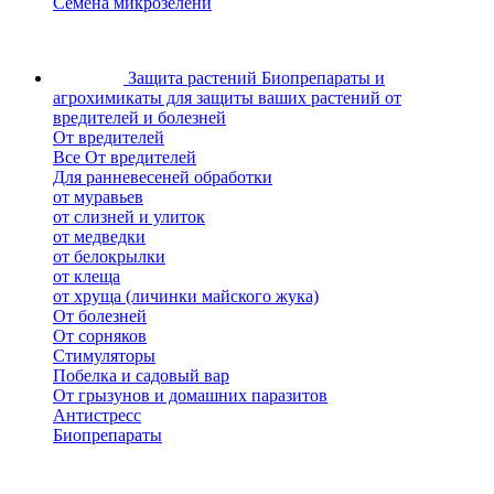
Семена микрозелени
Защита растений
Биопрепараты и
агрохимикаты для защиты ваших растений от
вредителей и болезней
От вредителей
Все От вредителей
Для ранневесеней обработки
от муравьев
от слизней и улиток
от медведки
от белокрылки
от клеща
от хруща (личинки майского жука)
От болезней
От сорняков
Стимуляторы
Побелка и садовый вар
От грызунов и домашних паразитов
Антистресс
Биопрепараты