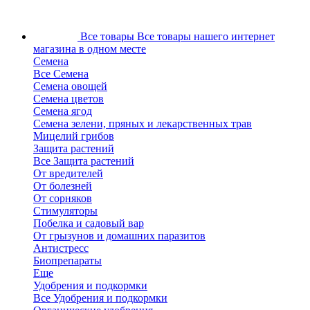
Все товары
Все товары нашего интернет
магазина в одном месте
Семена
Все Семена
Семена овощей
Семена цветов
Семена ягод
Семена зелени, пряных и лекарственных трав
Мицелий грибов
Защита растений
Все Защита растений
От вредителей
От болезней
От сорняков
Стимуляторы
Побелка и садовый вар
От грызунов и домашних паразитов
Антистресс
Биопрепараты
Еще
Удобрения и подкормки
Все Удобрения и подкормки