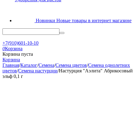
Новинки
Новые товары в интернет магазине
+7(910)601-10-10
0
Корзина
Корзина пуста
Корзина
Главная
/
Каталог
/
Семена
/
Семена цветов
/
Семена однолетних
цветов
/
Семена настурции
/
Настурция "Аэлита" Абрикосовый
эльф 0,1 г