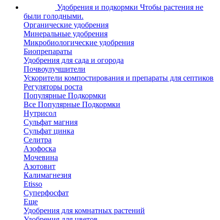
Удобрения и подкормки
Чтобы растения не
были голодными.
Органические удобрения
Минеральные удобрения
Микробиологические удобрения
Биопрепараты
Удобрения для сада и огорода
Почвоулучшители
Ускорители компостирования и препараты для септиков
Регуляторы роста
Популярные Подкормки
Все Популярные Подкормки
Нутрисол
Сульфат магния
Сульфат цинка
Селитра
Азофоска
Мочевина
Азотовит
Калимагнезия
Etisso
Суперфосфат
Еще
Удобрения для комнатных растений
Удобрения для цветов