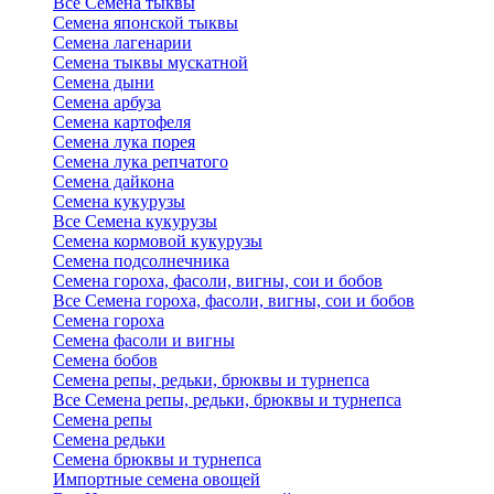
Все Семена тыквы
Семена японской тыквы
Семена лагенарии
Семена тыквы мускатной
Семена дыни
Семена арбуза
Семена картофеля
Семена лука порея
Семена лука репчатого
Семена дайкона
Семена кукурузы
Все Семена кукурузы
Семена кормовой кукурузы
Семена подсолнечника
Семена гороха, фасоли, вигны, сои и бобов
Все Семена гороха, фасоли, вигны, сои и бобов
Семена гороха
Семена фасоли и вигны
Семена бобов
Семена репы, редьки, брюквы и турнепса
Все Семена репы, редьки, брюквы и турнепса
Семена репы
Семена редьки
Семена брюквы и турнепса
Импортные семена овощей