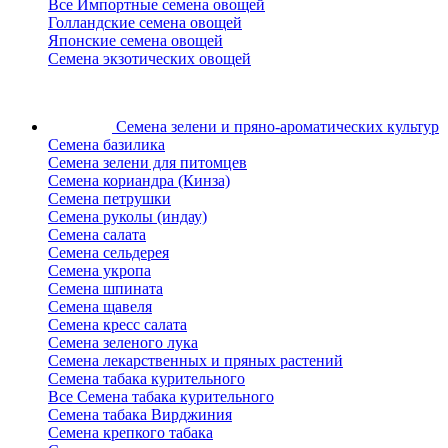
Все Импортные семена овощей
Голландские семена овощей
Японские семена овощей
Семена экзотических овощей
Семена зелени
и пряно-ароматических культур
Семена базилика
Семена зелени для питомцев
Семена кориандра (Кинза)
Семена петрушки
Семена руколы (индау)
Семена салата
Семена сельдерея
Семена укропа
Семена шпината
Семена щавеля
Семена кресс салата
Семена зеленого лука
Семена лекарственных и пряных растений
Семена табака курительного
Все Семена табака курительного
Семена табака Вирджиния
Семена крепкого табака