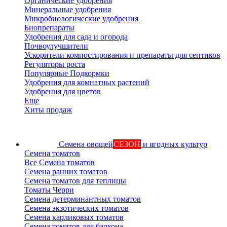
Органические удобрения
Минеральные удобрения
Микробиологические удобрения
Биопрепараты
Удобрения для сада и огорода
Почвоулучшители
Ускорители компостирования и препараты для септиков
Регуляторы роста
Популярные Подкормки
Удобрения для комнатных растений
Удобрения для цветов
Еще
Хиты продаж
Семена овощей
СЕЗОН
и ягодных культур
Семена томатов
Все Семена томатов
Семена ранних томатов
Семена томатов для теплицы
Томаты Черри
Семена детерминантных томатов
Семена экзотических томатов
Семена карликовых томатов
Семена томатов для балкона