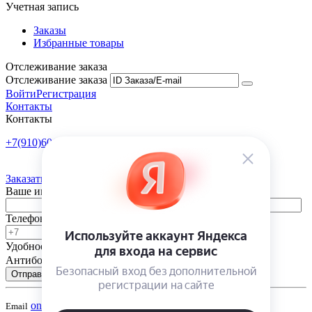
Учетная запись
Заказы
Избранные товары
Отслеживание заказа
Отслеживание заказа
Войти
Регистрация
Контакты
Контакты
+7(910)601-10-10
Пн-Пт: 9:00-18:00
Заказать обратный звонок
Ваше имя
Телефон
Удобное время
-
Антибот
Отправить
onsad@onsad.ru
Email