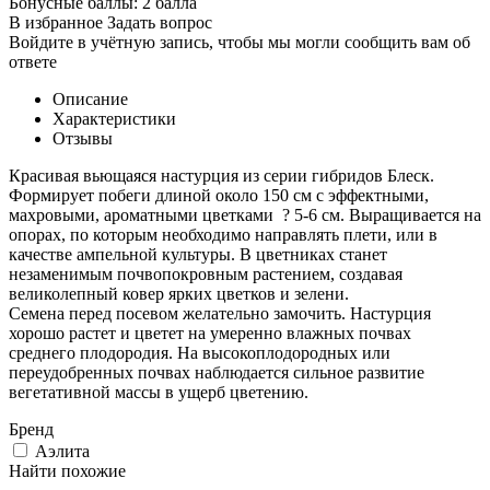
Бонусные баллы:
2 балла
В избранное
Задать вопрос
Войдите в учётную запись, чтобы мы могли сообщить вам об
ответе
Описание
Характеристики
Отзывы
Красивая вьющаяся настурция из серии гибридов Блеск.
Формирует побеги длиной около 150 см с эффектными,
махровыми, ароматными цветками ? 5-6 см. Выращивается на
опорах, по которым необходимо направлять плети, или в
качестве ампельной культуры. В цветниках станет
незаменимым почвопокровным растением, создавая
великолепный ковер ярких цветков и зелени.
Семена перед посевом желательно замочить. Настурция
хорошо растет и цветет на умеренно влажных почвах
среднего плодородия. На высокоплодородных или
переудобренных почвах наблюдается сильное развитие
вегетативной массы в ущерб цветению.
Бренд
Аэлита
Найти похожие