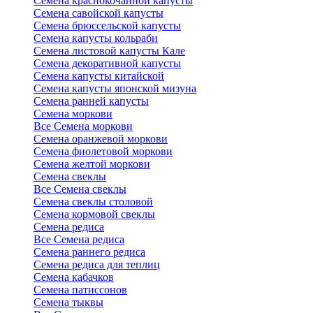
Семена краснокочанной капусты
Семена савойской капусты
Семена брюссельской капусты
Семена капусты кольраби
Семена листовой капусты Кале
Семена декоративной капусты
Семена капусты китайской
Семена капусты японской мизуна
Семена ранней капусты
Семена моркови
Все Семена моркови
Семена оранжевой моркови
Семена фиолетовой моркови
Семена желтой моркови
Семена свеклы
Все Семена свеклы
Семена свеклы столовой
Семена кормовой свеклы
Семена редиса
Все Семена редиса
Семена раннего редиса
Семена редиса для теплиц
Семена кабачков
Семена патиссонов
Семена тыквы