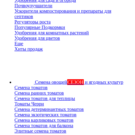
Удобрения для сада и огорода
Почвоулучшители
Ускорители компостирования и препараты для
септиков
Регуляторы роста
Популярные Подкормки
Удобрения для комнатных растений
Удобрения для цветов
Еще
Хиты продаж
Семена овощей
СЕЗОН
и ягодных культур
Семена томатов
Семена ранних томатов
Семена томатов для теплицы
Томаты Черри
Семена детерминантных томатов
Семена экзотических томатов
Семена карликовых томатов
Семена томатов для балкона
Элитные семена томатов