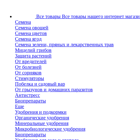
Все товары
Все товары нашего интернет магази
Семена
Семена овощей
Семена цветов
Семена ягод
Семена зелени, пряных и лекарственных трав
Мицелий грибов
Защита растений
От вредителей
От болезней
От сорняков
Стимуляторы
Побелка и садовый вар
От грызунов и домашних паразитов
Антистресс
Биопрепараты
Еще
Удобрения и подкормки
Органические удобрения
Минеральные удобрения
Микробиологические удобрения
Биопрепараты