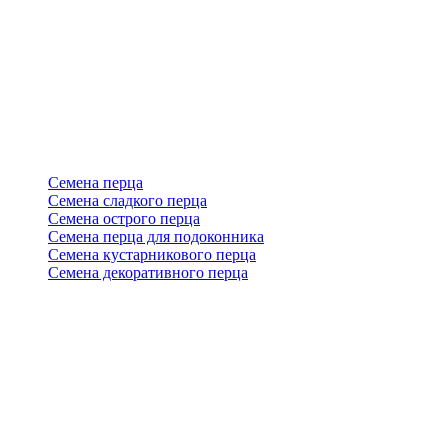
Семена перца
Семена сладкого перца
Семена острого перца
Семена перца для подоконника
Семена кустарникового перца
Семена декоративного перца