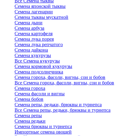
Все Семена тыквы
Семена японской тыквы
Семена лагенарии
Семена тыквы мускатной
Семена дыни
Семена арбуза
Семена картофеля
Семена лука порея
Семена лука репчатого
Семена дайкона
Семена кукурузы
Все Семена кукурузы
Семена кормовой кукурузы
Семена подсолнечника
Семена гороха, фасоли, вигны, сои и бобов
Все Семена гороха, фасоли, вигны, сои и бобов
Семена гороха
Семена фасоли и вигны
Семена бобов
Семена репы, редьки, брюквы и турнепса
Все Семена репы, редьки, брюквы и турнепса
Семена репы
Семена редьки
Семена брюквы и турнепса
Импортные семена овощей