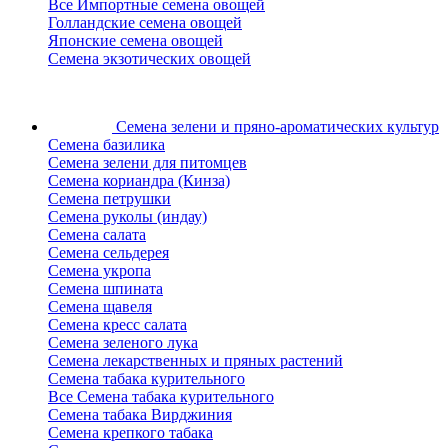
Все Импортные семена овощей
Голландские семена овощей
Японские семена овощей
Семена экзотических овощей
Семена зелени
и пряно-ароматических культур
Семена базилика
Семена зелени для питомцев
Семена кориандра (Кинза)
Семена петрушки
Семена руколы (индау)
Семена салата
Семена сельдерея
Семена укропа
Семена шпината
Семена щавеля
Семена кресс салата
Семена зеленого лука
Семена лекарственных и пряных растений
Семена табака курительного
Все Семена табака курительного
Семена табака Вирджиния
Семена крепкого табака