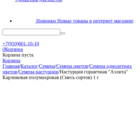
Новинки
Новые товары в интернет магазине
+7(910)601-10-10
0
Корзина
Корзина пуста
Корзина
Главная
/
Каталог
/
Семена
/
Семена цветов
/
Семена однолетних
цветов
/
Семена настурции
/
Настурция горшечная "Аэлита"
Карликовая полумахровая (Смесь сортов) 1 г