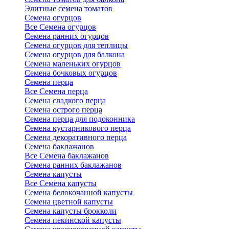
Элитные семена томатов
Семена огурцов
Все Семена огурцов
Семена ранних огурцов
Семена огурцов для теплицы
Семена огурцов для балкона
Семена маленьких огурцов
Семена бочковых огурцов
Семена перца
Все Семена перца
Семена сладкого перца
Семена острого перца
Семена перца для подоконника
Семена кустарникового перца
Семена декоративного перца
Семена баклажанов
Все Семена баклажанов
Семена ранних баклажанов
Семена капусты
Все Семена капусты
Семена белокочанной капусты
Семена цветной капусты
Семена капусты брокколи
Семена пекинской капусты