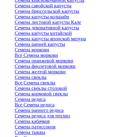
Семена краснокочанной капусты
Семена савойской капусты
Семена брюссельской капусты
Семена капусты кольраби
Семена листовой капусты Кале
Семена декоративной капусты
Семена капусты китайской
Семена капусты японской мизуна
Семена ранней капусты
Семена моркови
Все Семена моркови
Семена оранжевой моркови
Семена фиолетовой моркови
Семена желтой моркови
Семена свеклы
Все Семена свеклы
Семена свеклы столовой
Семена кормовой свеклы
Семена редиса
Все Семена редиса
Семена раннего редиса
Семена редиса для теплиц
Семена кабачков
Семена патиссонов
Семена тыквы