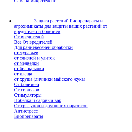
Семена микрозелени
Защита растений
Биопрепараты и
агрохимикаты для защиты ваших растений от
вредителей и болезней
От вредителей
Все От вредителей
Для ранневесеней обработки
от муравьев
от слизней и улиток
от медведки
от белокрылки
от клеща
от хруща (личинки майского жука)
От болезней
От сорняков
Стимуляторы
Побелка и садовый вар
От грызунов и домашних паразитов
Антистресс
Биопрепараты