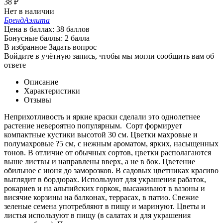
38
₽
Нет в наличии
Бренд
Аэлита
Цена в баллах:
38 баллов
Бонусные баллы:
2 балла
В избранное
Задать вопрос
Войдите в учётную запись, чтобы мы могли сообщить вам об
ответе
Описание
Характеристики
Отзывы
Неприхотливость и яркие краски сделали это однолетнее
растение невероятно популярным. Сорт формирует
компактные кустики высотой 30 см. Цветки махровые и
полумахровые ?5 см, с нежным ароматом, ярких, насыщенных
тонов. В отличие от обычных сортов, цветки располагаются
выше листвы и направлены вверх, а не в бок. Цветение
обильное с июня до заморозков. В садовых цветниках красиво
выглядит в бордюрах. Используют для украшения рабаток,
рокариев и на альпийских горкок, высаживают в вазоны и
висячие корзины на балконах, террасах, в патио. Свежие
зеленые семена употребляют в пищу и маринуют. Цветы и
листья используют в пищу (в салатах и для украшения