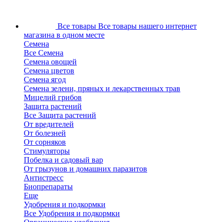
Все товары
Все товары нашего интернет
магазина в одном месте
Семена
Все Семена
Семена овощей
Семена цветов
Семена ягод
Семена зелени, пряных и лекарственных трав
Мицелий грибов
Защита растений
Все Защита растений
От вредителей
От болезней
От сорняков
Стимуляторы
Побелка и садовый вар
От грызунов и домашних паразитов
Антистресс
Биопрепараты
Еще
Удобрения и подкормки
Все Удобрения и подкормки