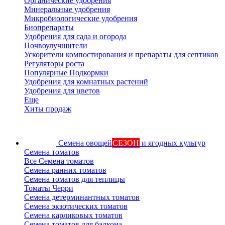
Органические удобрения
Минеральные удобрения
Микробиологические удобрения
Биопрепараты
Удобрения для сада и огорода
Почвоулучшители
Ускорители компостирования и препараты для септиков
Регуляторы роста
Популярные Подкормки
Удобрения для комнатных растений
Удобрения для цветов
Еще
Хиты продаж
Семена овощей
СЕЗОН
и ягодных культур
Семена томатов
Все Семена томатов
Семена ранних томатов
Семена томатов для теплицы
Томаты Черри
Семена детерминантных томатов
Семена экзотических томатов
Семена карликовых томатов
Семена томатов для балкона