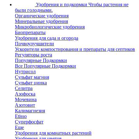
Удобрения и подкормки
Чтобы растения не
были голодными.
Органические удобрения
Минеральные удобрения
Микробиологические удобрения
Биопрепараты
Удобрения для сада и огорода
Почвоулучшители
Ускорители компостирования и препараты для септиков
Регуляторы роста
Популярные Подкормки
Все Популярные Подкормки
Нутрисол
Сульфат магния
Сульфат цинка
Селитра
Азофоска
Мочевина
Азотовит
Калимагнезия
Etisso
Суперфосфат
Еще
Удобрения для комнатных растений
Удобрения для цветов