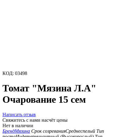
КОД:
03498
Томат "Мязина Л.А"
Очарование 15 сем
Написать отзыв
Свяжитесь с нами насчёт цены
Нет в наличии
Бренд
Мязина
Срок созревания
Среднеспелый
Тип
роста
Индетерминантный (Высокорослый)
Тип