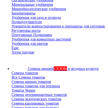
Органические удобрения
Минеральные удобрения
Микробиологические удобрения
Биопрепараты
Удобрения для сада и огорода
Почвоулучшители
Ускорители компостирования и препараты для септиков
Регуляторы роста
Популярные Подкормки
Удобрения для комнатных растений
Удобрения для цветов
Еще
Хиты продаж
Семена овощей
СЕЗОН
и ягодных культур
Семена томатов
Все Семена томатов
Семена ранних томатов
Семена томатов для теплицы
Томаты Черри
Семена детерминантных томатов
Семена экзотических томатов
Семена карликовых томатов
Семена томатов для балкона