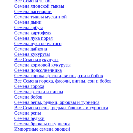
Все Семена тыквы
Семена японской тыквы
Семена лагенарии
Семена тыквы мускатной
Семена дыни
Семена арбуза
Семена картофеля
Семена лука порея
Семена лука репчатого
Семена дайкона
Семена кукурузы
Все Семена кукурузы
Семена кормовой кукурузы
Семена подсолнечника
Семена гороха, фасоли, вигны, сои и бобов
Все Семена гороха, фасоли, вигны, сои и бобов
Семена гороха
Семена фасоли и вигны
Семена бобов
Семена репы, редьки, брюквы и турнепса
Все Семена репы, редьки, брюквы и турнепса
Семена репы
Семена редьки
Семена брюквы и турнепса
Импортные семена овощей