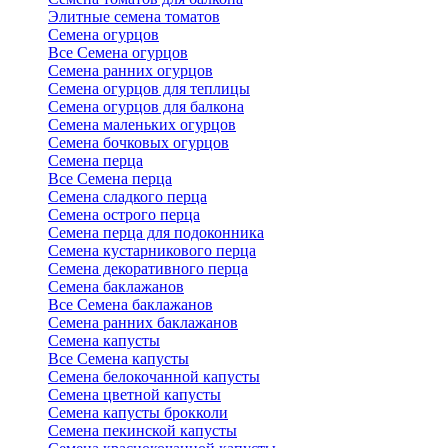
Элитные семена томатов
Семена огурцов
Все Семена огурцов
Семена ранних огурцов
Семена огурцов для теплицы
Семена огурцов для балкона
Семена маленьких огурцов
Семена бочковых огурцов
Семена перца
Все Семена перца
Семена сладкого перца
Семена острого перца
Семена перца для подоконника
Семена кустарникового перца
Семена декоративного перца
Семена баклажанов
Все Семена баклажанов
Семена ранних баклажанов
Семена капусты
Все Семена капусты
Семена белокочанной капусты
Семена цветной капусты
Семена капусты брокколи
Семена пекинской капусты