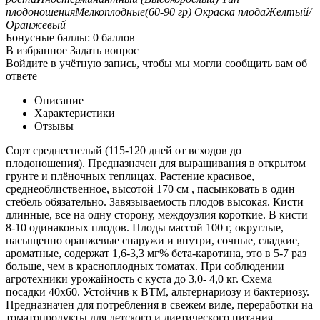
плодоношения
Мелкоплодные(60-90 гр)
Окраска плода
Желтый/
Оранжевый
Бонусные баллы:
0 баллов
В избранное
Задать вопрос
Войдите в учётную запись, чтобы мы могли сообщить вам об
ответе
Описание
Характеристики
Отзывы
Сорт среднеспелый (115-120 дней от всходов до
плодоношения). Предназначен для выращивания в открытом
грунте и плёночных теплицах. Растение красивое,
среднеоблиственное, высотой 170 см , пасынковать в один
стебель обязательно. Завязываемость плодов высокая. Кисти
длинные, все на одну сторону, междоузлия короткие. В кисти
8-10 одинаковых плодов. Плоды массой 100 г, округлые,
насыщенно оранжевые снаружи и внутри, сочные, сладкие,
ароматные, содержат 1,6-3,3 мг% бета-каротина, это в 5-7 раз
больше, чем в красноплодных томатах. При соблюдении
агротехники урожайность с куста до 3,0- 4,0 кг. Схема
посадки 40х60. Устойчив к ВТМ, альтернариозу и бактериозу.
Предназначен для потребления в свежем виде, переработки на
томатопродукты для детского и диетического питания,