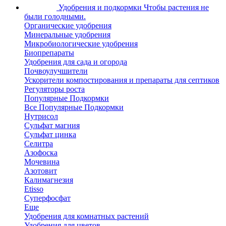
Удобрения и подкормки
Чтобы растения не
были голодными.
Органические удобрения
Минеральные удобрения
Микробиологические удобрения
Биопрепараты
Удобрения для сада и огорода
Почвоулучшители
Ускорители компостирования и препараты для септиков
Регуляторы роста
Популярные Подкормки
Все Популярные Подкормки
Нутрисол
Сульфат магния
Сульфат цинка
Селитра
Азофоска
Мочевина
Азотовит
Калимагнезия
Etisso
Суперфосфат
Еще
Удобрения для комнатных растений
Удобрения для цветов