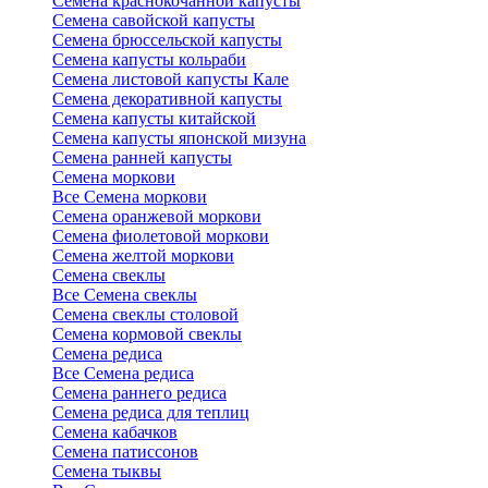
Семена краснокочанной капусты
Семена савойской капусты
Семена брюссельской капусты
Семена капусты кольраби
Семена листовой капусты Кале
Семена декоративной капусты
Семена капусты китайской
Семена капусты японской мизуна
Семена ранней капусты
Семена моркови
Все Семена моркови
Семена оранжевой моркови
Семена фиолетовой моркови
Семена желтой моркови
Семена свеклы
Все Семена свеклы
Семена свеклы столовой
Семена кормовой свеклы
Семена редиса
Все Семена редиса
Семена раннего редиса
Семена редиса для теплиц
Семена кабачков
Семена патиссонов
Семена тыквы