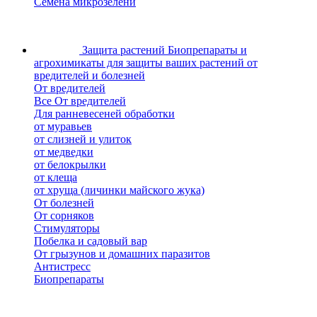
Семена микрозелени
Защита растений
Биопрепараты и
агрохимикаты для защиты ваших растений от
вредителей и болезней
От вредителей
Все От вредителей
Для ранневесеней обработки
от муравьев
от слизней и улиток
от медведки
от белокрылки
от клеща
от хруща (личинки майского жука)
От болезней
От сорняков
Стимуляторы
Побелка и садовый вар
От грызунов и домашних паразитов
Антистресс
Биопрепараты