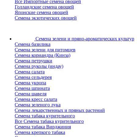
Все Импортные семена овощей
Голландские семена овощей
Японские семена овощей
Семена экзотических овощей
Семена зелени
и пряно-ароматических культур
Семена базилика
Семена зелени для питомцев
Семена кориандра (Кинза)
Семена петрушки
Семена руколы (индау)
Семена салата
Семена сельдерея
Семена укропа
Семена шпината
Семена щавеля
Семена кресс салата
Семена зеленого лука
Семена лекарственных и пряных растений
Семена табака курительного
Все Семена табака курительного
Семена табака Вирджиния
Семена крепкого табака