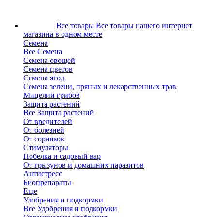
Все товары
Все товары нашего интернет
магазина в одном месте
Семена
Все Семена
Семена овощей
Семена цветов
Семена ягод
Семена зелени, пряных и лекарственных трав
Мицелий грибов
Защита растений
Все Защита растений
От вредителей
От болезней
От сорняков
Стимуляторы
Побелка и садовый вар
От грызунов и домашних паразитов
Антистресс
Биопрепараты
Еще
Удобрения и подкормки
Все Удобрения и подкормки