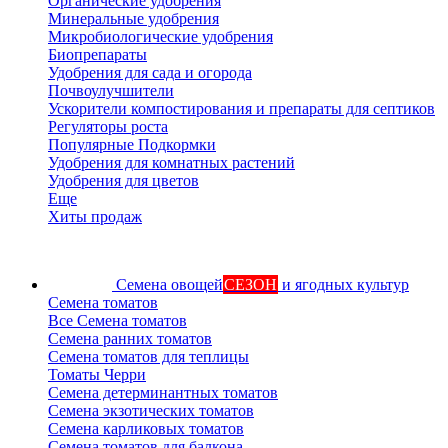
Органические удобрения
Минеральные удобрения
Микробиологические удобрения
Биопрепараты
Удобрения для сада и огорода
Почвоулучшители
Ускорители компостирования и препараты для септиков
Регуляторы роста
Популярные Подкормки
Удобрения для комнатных растений
Удобрения для цветов
Еще
Хиты продаж
Семена овощей
СЕЗОН
и ягодных культур
Семена томатов
Все Семена томатов
Семена ранних томатов
Семена томатов для теплицы
Томаты Черри
Семена детерминантных томатов
Семена экзотических томатов
Семена карликовых томатов
Семена томатов для балкона