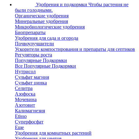
Удобрения и подкормки
Чтобы растения не
были голодными.
Органические удобрения
Минеральные удобрения
Микробиологические удобрения
Биопрепараты
Удобрения для сада и огорода
Почвоулучшители
Ускорители компостирования и препараты для септиков
Регуляторы роста
Популярные Подкормки
Все Популярные Подкормки
Нутрисол
Сульфат магния
Сульфат цинка
Селитра
Азофоска
Мочевина
Азотовит
Калимагнезия
Etisso
Суперфосфат
Еще
Удобрения для комнатных растений
Удобрения для цветов