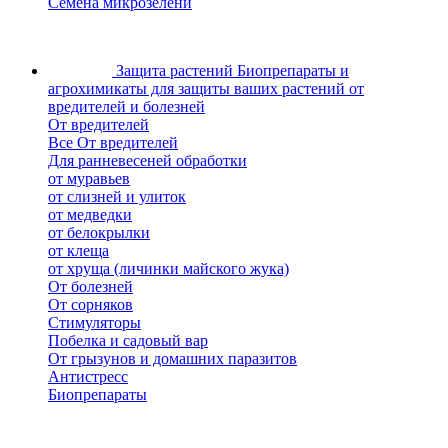
Семена микрозелени
Защита растений
Биопрепараты и
агрохимикаты для защиты ваших растений от
вредителей и болезней
От вредителей
Все От вредителей
Для ранневесеней обработки
от муравьев
от слизней и улиток
от медведки
от белокрылки
от клеща
от хруща (личинки майского жука)
От болезней
От сорняков
Стимуляторы
Побелка и садовый вар
От грызунов и домашних паразитов
Антистресс
Биопрепараты