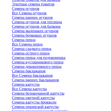
Элитные семена томатов
Семена огурцов
Все Семена огурцов
Семена ранних огурцов
Семена огурцов для теплицы
Семена огурцов для балкона
Семена маленьких огурцов
Семена бочковых огурцов
Семена перца
Все Семена перца
Семена сладкого перца
Семена острого перца
Семена перца для подоконника
Семена кустарникового перца
Семена декоративного перца
Семена баклажанов
Все Семена баклажанов
Семена ранних баклажанов
Семена капусты
Все Семена капусты
Семена белокочанной капусты
Семена цветной капусты
Семена капусты брокколи
Семена пекинской капусты