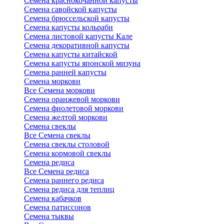
Семена краснокочанной капусты
Семена савойской капусты
Семена брюссельской капусты
Семена капусты кольраби
Семена листовой капусты Кале
Семена декоративной капусты
Семена капусты китайской
Семена капусты японской мизуна
Семена ранней капусты
Семена моркови
Все Семена моркови
Семена оранжевой моркови
Семена фиолетовой моркови
Семена желтой моркови
Семена свеклы
Все Семена свеклы
Семена свеклы столовой
Семена кормовой свеклы
Семена редиса
Все Семена редиса
Семена раннего редиса
Семена редиса для теплиц
Семена кабачков
Семена патиссонов
Семена тыквы