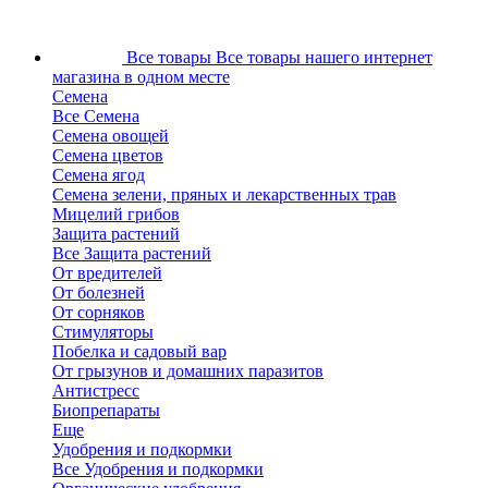
Все товары
Все товары нашего интернет
магазина в одном месте
Семена
Все Семена
Семена овощей
Семена цветов
Семена ягод
Семена зелени, пряных и лекарственных трав
Мицелий грибов
Защита растений
Все Защита растений
От вредителей
От болезней
От сорняков
Стимуляторы
Побелка и садовый вар
От грызунов и домашних паразитов
Антистресс
Биопрепараты
Еще
Удобрения и подкормки
Все Удобрения и подкормки