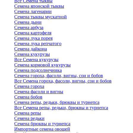
Все Семена тыквы
Семена японской тыквы
Семена лагенарии
Семена тыквы мускатной
Семена дыни
Семена арбуза
Семена картофеля
Семена лука порея
Семена лука репчатого
Семена дайкона
Семена кукурузы
Все Семена кукурузы
Семена кормовой кукурузы
Семена подсолнечника
Семена гороха, фасоли, вигны, сои и бобов
Все Семена гороха, фасоли, вигны, сои и бобов
Семена гороха
Семена фасоли и вигны
Семена бобов
Семена репы, редьки, брюквы и турнепса
Все Семена репы, редьки, брюквы и турнепса
Семена репы
Семена редьки
Семена брюквы и турнепса
Импортные семена овощей