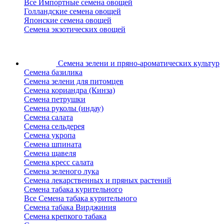
Все Импортные семена овощей
Голландские семена овощей
Японские семена овощей
Семена экзотических овощей
Семена зелени
и пряно-ароматических культур
Семена базилика
Семена зелени для питомцев
Семена кориандра (Кинза)
Семена петрушки
Семена руколы (индау)
Семена салата
Семена сельдерея
Семена укропа
Семена шпината
Семена щавеля
Семена кресс салата
Семена зеленого лука
Семена лекарственных и пряных растений
Семена табака курительного
Все Семена табака курительного
Семена табака Вирджиния
Семена крепкого табака