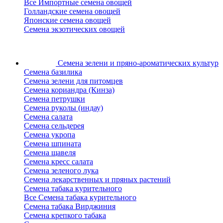
Все Импортные семена овощей
Голландские семена овощей
Японские семена овощей
Семена экзотических овощей
Семена зелени
и пряно-ароматических культур
Семена базилика
Семена зелени для питомцев
Семена кориандра (Кинза)
Семена петрушки
Семена руколы (индау)
Семена салата
Семена сельдерея
Семена укропа
Семена шпината
Семена щавеля
Семена кресс салата
Семена зеленого лука
Семена лекарственных и пряных растений
Семена табака курительного
Все Семена табака курительного
Семена табака Вирджиния
Семена крепкого табака