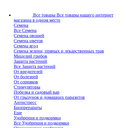
Все товары
Все товары нашего интернет
магазина в одном месте
Семена
Все Семена
Семена овощей
Семена цветов
Семена ягод
Семена зелени, пряных и лекарственных трав
Мицелий грибов
Защита растений
Все Защита растений
От вредителей
От болезней
От сорняков
Стимуляторы
Побелка и садовый вар
От грызунов и домашних паразитов
Антистресс
Биопрепараты
Еще
Удобрения и подкормки
Все Удобрения и подкормки