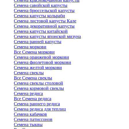
Семена краснокочанной капусты
Семена савойской капусты
Семена брюссельской капусты
Семена капусты кольраби
Семена листовой капусты Кале
Семена декоративной капусты
Семена капусты китайской
Семена капусты японской мизуна
Семена ранней капусты
Семена моркови
Все Семена моркови
Семена оранжевой моркови
Семена фиолетовой моркови
Семена желтой моркови
Семена свеклы
Все Семена свеклы
Семена свеклы столовой
Семена кормовой свеклы
Семена редиса
Все Семена редиса
Семена раннего редиса
Семена редиса для теплиц
Семена кабачков
Семена патиссонов
Семена тыквы