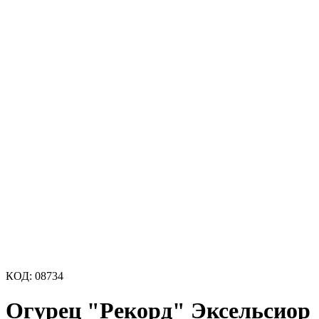
КОД:
08734
Огурец "Рекорд" Эксельсиор