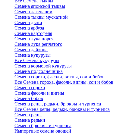
Все Семена тыквы
Семена японской тыквы
Семена лагенарии
Семена тыквы мускатной
Семена дыни
Семена арбуза
Семена картофеля
Семена лука порея
Семена лука репчатого
Семена дайкона
Семена кукурузы
Все Семена кукурузы
Семена кормовой кукурузы
Семена подсолнечника
Семена гороха, фасоли, вигны, сои и бобов
Все Семена гороха, фасоли, вигны, сои и бобов
Семена гороха
Семена фасоли и вигны
Семена бобов
Семена репы, редьки, брюквы и турнепса
Все Семена репы, редьки, брюквы и турнепса
Семена репы
Семена редьки
Семена брюквы и турнепса
Импортные семена овощей