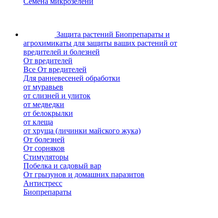
Семена микрозелени
Защита растений
Биопрепараты и
агрохимикаты для защиты ваших растений от
вредителей и болезней
От вредителей
Все От вредителей
Для ранневесеней обработки
от муравьев
от слизней и улиток
от медведки
от белокрылки
от клеща
от хруща (личинки майского жука)
От болезней
От сорняков
Стимуляторы
Побелка и садовый вар
От грызунов и домашних паразитов
Антистресс
Биопрепараты