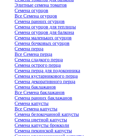
Элитные семена томатов
Семена огурцов
Все Семена огурцов
Семена ранних огурцов
Семена огурцов для теплицы
Семена огурцов для балкона
Семена маленьких огурцов
Семена бочковых огурцов
Семена перца
Все Семена перца
Семена сладкого перца
Семена острого перца
Семена перца для подоконника
Семена кустарникового перца
Семена декоративного перца
Семена баклажанов
Все Семена баклажанов
Семена ранних баклажанов
Семена капусты
Все Семена капусты
Семена белокочанной капусты
Семена цветной капусты
Семена капусты брокколи
Семена пекинской капусты