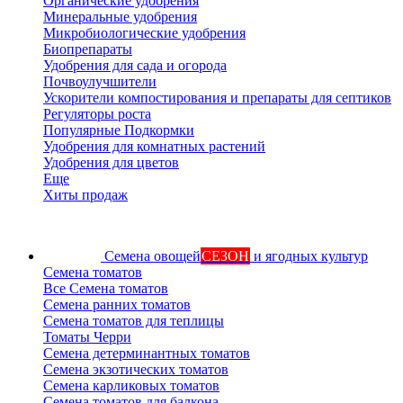
Органические удобрения
Минеральные удобрения
Микробиологические удобрения
Биопрепараты
Удобрения для сада и огорода
Почвоулучшители
Ускорители компостирования и препараты для септиков
Регуляторы роста
Популярные Подкормки
Удобрения для комнатных растений
Удобрения для цветов
Еще
Хиты продаж
Семена овощей
СЕЗОН
и ягодных культур
Семена томатов
Все Семена томатов
Семена ранних томатов
Семена томатов для теплицы
Томаты Черри
Семена детерминантных томатов
Семена экзотических томатов
Семена карликовых томатов
Семена томатов для балкона