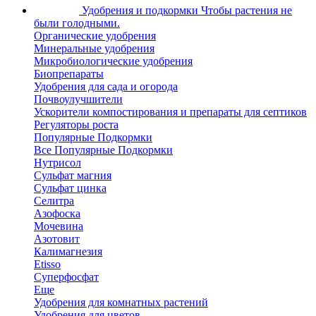
Удобрения и подкормки
Чтобы растения не
были голодными.
Органические удобрения
Минеральные удобрения
Микробиологические удобрения
Биопрепараты
Удобрения для сада и огорода
Почвоулучшители
Ускорители компостирования и препараты для септиков
Регуляторы роста
Популярные Подкормки
Все Популярные Подкормки
Нутрисол
Сульфат магния
Сульфат цинка
Селитра
Азофоска
Мочевина
Азотовит
Калимагнезия
Etisso
Суперфосфат
Еще
Удобрения для комнатных растений
Удобрения для цветов