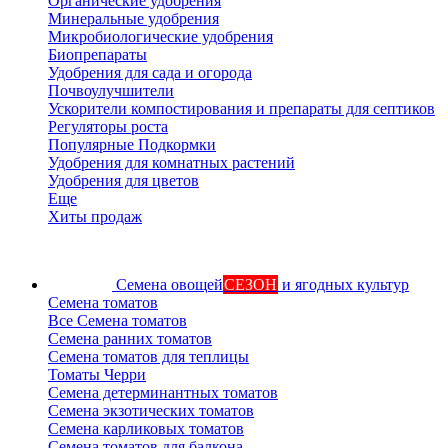
Органические удобрения
Минеральные удобрения
Микробиологические удобрения
Биопрепараты
Удобрения для сада и огорода
Почвоулучшители
Ускорители компостирования и препараты для септиков
Регуляторы роста
Популярные Подкормки
Удобрения для комнатных растений
Удобрения для цветов
Еще
Хиты продаж
Семена овощей
СЕЗОН
и ягодных культур
Семена томатов
Все Семена томатов
Семена ранних томатов
Семена томатов для теплицы
Томаты Черри
Семена детерминантных томатов
Семена экзотических томатов
Семена карликовых томатов
Семена томатов для балкона