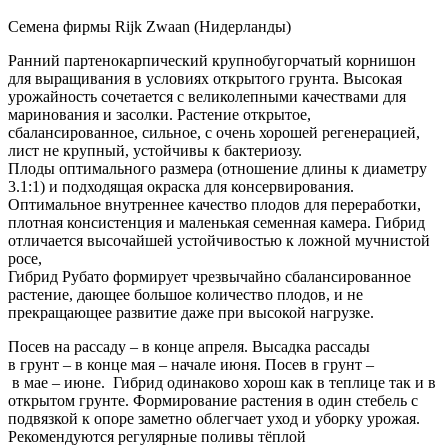
Семена фирмы Rijk Zwaan (Нидерланды)
Ранний партенокарпический крупнобугорчатый корнишон
для выращивания в условиях открытого грунта. Высокая
урожайность сочетается с великолепными качествами для
маринования и засолки. Растение открытое,
сбалансированное, сильное, с очень хорошей регенерацией,
лист не крупный, устойчивы к бактериозу.
Плоды оптимального размера (отношение длины к диаметру
3.1:1) и подходящая окраска для консервирования.
Оптимальное внутреннее качество плодов для переработки,
плотная консистенция и маленькая семенная камера. Гибрид
отличается высочайшей устойчивостью к ложной мучнистой
росе,
Гибрид Рубато формирует чрезвычайно сбалансированное
растение, дающее большое количество плодов, и не
прекращающее развитие даже при высокой нагрузке.
Посев на рассаду – в конце апреля. Высадка рассады
в грунт – в конце мая – начале июня. Посев в грунт –
в мае – июне. Гибрид одинаково хорош как в теплице так и в
открытом грунте. Формирование растения в один стебель с
подвязкой к опоре заметно облегчает уход и уборку урожая.
Рекомендуются регулярные поливы тёплой