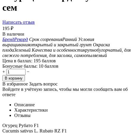
сем
Написать отзыв
195
₽
В наличии
Бренд
Рекорд
Срок созревания
Ранний
Условия
выращивания
открытый и закрытый грунт
Окраска
плода
Зеленый
Качества и особенности
крупнобугорчатый, для
свежего потребления, для засолки, самоопыляемый
Цена в баллах:
195 баллов
Бонусные баллы:
10 баллов
+
−
В корзину
В избранное
Задать вопрос
Войдите в учётную запись, чтобы мы могли сообщить вам об
ответе
Описание
Характеристики
Отзывы
Огурец Рубато F1
Cucumis sativus L. Rubato RZ F1