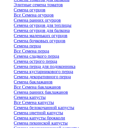
Элитные семена томатов
Семена огурцов
Все Семена огурцов
Семена ранних огурцов
Семена огурцов для теплицы
Семена огурцов для балкона
Семена маленьких огурцов
Семена бочковых огурцов
Семена перца
Все Семена перца
Семена сладкого перца
Семена острого перца
Семена перца для подоконника
Семена кустарникового перца
Семена декоративного перца
Семена баклажанов
Все Семена баклажанов
Семена ранних баклажанов
Семена капусты
Все Семена капусты
Семена белокочанной капусты
Семена цветной капусты
Семена капусты брокколи
Семена пекинской капусты