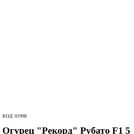
КОД:
01998
Огурец "Рекорд" Рубато F1 5