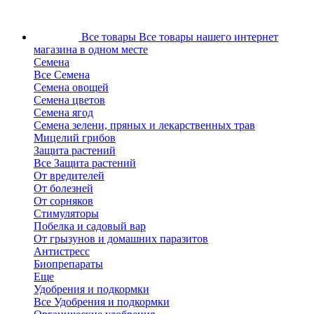
Все товары
Все товары нашего интернет
магазина в одном месте
Семена
Все Семена
Семена овощей
Семена цветов
Семена ягод
Семена зелени, пряных и лекарственных трав
Мицелий грибов
Защита растений
Все Защита растений
От вредителей
От болезней
От сорняков
Стимуляторы
Побелка и садовый вар
От грызунов и домашних паразитов
Антистресс
Биопрепараты
Еще
Удобрения и подкормки
Все Удобрения и подкормки