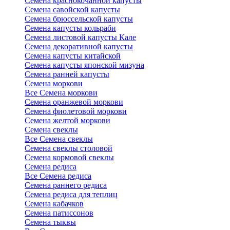
Семена краснокочанной капусты
Семена савойской капусты
Семена брюссельской капусты
Семена капусты кольраби
Семена листовой капусты Кале
Семена декоративной капусты
Семена капусты китайской
Семена капусты японской мизуна
Семена ранней капусты
Семена моркови
Все Семена моркови
Семена оранжевой моркови
Семена фиолетовой моркови
Семена желтой моркови
Семена свеклы
Все Семена свеклы
Семена свеклы столовой
Семена кормовой свеклы
Семена редиса
Все Семена редиса
Семена раннего редиса
Семена редиса для теплиц
Семена кабачков
Семена патиссонов
Семена тыквы