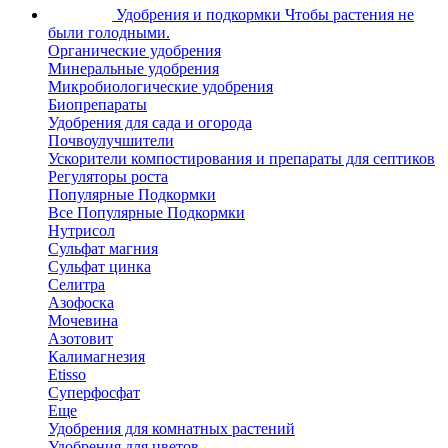
Удобрения и подкормки
Чтобы растения не
были голодными.
Органические удобрения
Минеральные удобрения
Микробиологические удобрения
Биопрепараты
Удобрения для сада и огорода
Почвоулучшители
Ускорители компостирования и препараты для септиков
Регуляторы роста
Популярные Подкормки
Все Популярные Подкормки
Нутрисол
Сульфат магния
Сульфат цинка
Селитра
Азофоска
Мочевина
Азотовит
Калимагнезия
Etisso
Суперфосфат
Еще
Удобрения для комнатных растений
Удобрения для цветов