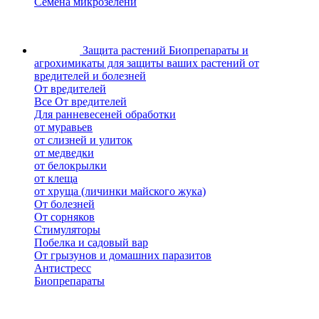
Семена микрозелени
Защита растений
Биопрепараты и
агрохимикаты для защиты ваших растений от
вредителей и болезней
От вредителей
Все От вредителей
Для ранневесеней обработки
от муравьев
от слизней и улиток
от медведки
от белокрылки
от клеща
от хруща (личинки майского жука)
От болезней
От сорняков
Стимуляторы
Побелка и садовый вар
От грызунов и домашних паразитов
Антистресс
Биопрепараты