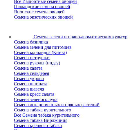
Все Импортные семена овощей
Голландские семена овощей
Японские семена овощей
Семена экзотических овощей
Семена зелени
и пряно-ароматических культур
Семена базилика
Семена зелени для питомцев
Семена кориандра (Кинза)
Семена петрушки
Семена руколы (индау)
Семена салата
Семена сельдерея
Семена укропа
Семена шпината
Семена щавеля
Семена кресс салата
Семена зеленого лука
Семена лекарственных и пряных растений
Семена табака курительного
Все Семена табака курительного
Семена табака Вирджиния
Семена крепкого табака