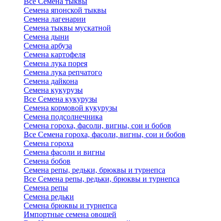
Все Семена тыквы
Семена японской тыквы
Семена лагенарии
Семена тыквы мускатной
Семена дыни
Семена арбуза
Семена картофеля
Семена лука порея
Семена лука репчатого
Семена дайкона
Семена кукурузы
Все Семена кукурузы
Семена кормовой кукурузы
Семена подсолнечника
Семена гороха, фасоли, вигны, сои и бобов
Все Семена гороха, фасоли, вигны, сои и бобов
Семена гороха
Семена фасоли и вигны
Семена бобов
Семена репы, редьки, брюквы и турнепса
Все Семена репы, редьки, брюквы и турнепса
Семена репы
Семена редьки
Семена брюквы и турнепса
Импортные семена овощей