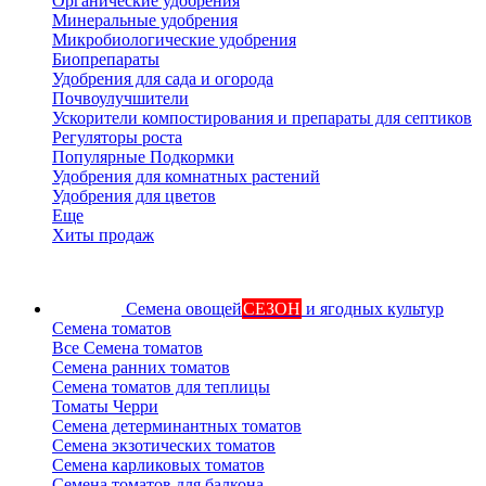
Органические удобрения
Минеральные удобрения
Микробиологические удобрения
Биопрепараты
Удобрения для сада и огорода
Почвоулучшители
Ускорители компостирования и препараты для септиков
Регуляторы роста
Популярные Подкормки
Удобрения для комнатных растений
Удобрения для цветов
Еще
Хиты продаж
Семена овощей
СЕЗОН
и ягодных культур
Семена томатов
Все Семена томатов
Семена ранних томатов
Семена томатов для теплицы
Томаты Черри
Семена детерминантных томатов
Семена экзотических томатов
Семена карликовых томатов
Семена томатов для балкона