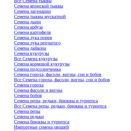
Все Семена тыквы
Семена японской тыквы
Семена лагенарии
Семена тыквы мускатной
Семена дыни
Семена арбуза
Семена картофеля
Семена лука порея
Семена лука репчатого
Семена дайкона
Семена кукурузы
Все Семена кукурузы
Семена кормовой кукурузы
Семена подсолнечника
Семена гороха, фасоли, вигны, сои и бобов
Все Семена гороха, фасоли, вигны, сои и бобов
Семена гороха
Семена фасоли и вигны
Семена бобов
Семена репы, редьки, брюквы и турнепса
Все Семена репы, редьки, брюквы и турнепса
Семена репы
Семена редьки
Семена брюквы и турнепса
Импортные семена овощей