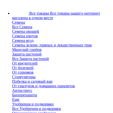
Все товары
Все товары нашего интернет
магазина в одном месте
Семена
Все Семена
Семена овощей
Семена цветов
Семена ягод
Семена зелени, пряных и лекарственных трав
Мицелий грибов
Защита растений
Все Защита растений
От вредителей
От болезней
От сорняков
Стимуляторы
Побелка и садовый вар
От грызунов и домашних паразитов
Антистресс
Биопрепараты
Еще
Удобрения и подкормки
Все Удобрения и подкормки