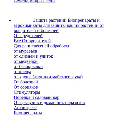
Семена микрозелени
Защита растений
Биопрепараты и
агрохимикаты для защиты ваших растений от
вредителей и болезней
От вредителей
Все От вредителей
Для ранневесеней обработки
от муравьев
от слизней и улиток
от медведки
от белокрылки
от клеща
от хруща (личинки майского жука)
От болезней
От сорняков
Стимуляторы
Побелка и садовый вар
От грызунов и домашних паразитов
Антистресс
Биопрепараты