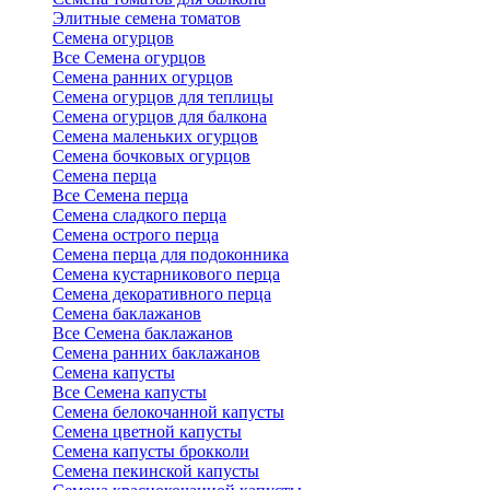
Элитные семена томатов
Семена огурцов
Все Семена огурцов
Семена ранних огурцов
Семена огурцов для теплицы
Семена огурцов для балкона
Семена маленьких огурцов
Семена бочковых огурцов
Семена перца
Все Семена перца
Семена сладкого перца
Семена острого перца
Семена перца для подоконника
Семена кустарникового перца
Семена декоративного перца
Семена баклажанов
Все Семена баклажанов
Семена ранних баклажанов
Семена капусты
Все Семена капусты
Семена белокочанной капусты
Семена цветной капусты
Семена капусты брокколи
Семена пекинской капусты