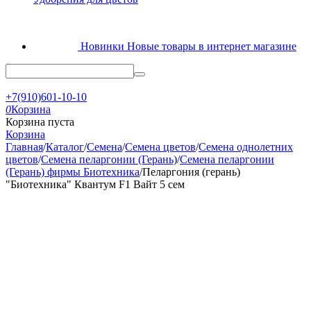
Новинки
Новые товары в интернет магазине
+7(910)601-10-10
0
Корзина
Корзина пуста
Корзина
Главная
/
Каталог
/
Семена
/
Семена цветов
/
Семена однолетних
цветов
/
Семена пеларгонии (Герань)
/
Семена пеларгонии
(Герань) фирмы Биотехника
/
Пеларгония (герань)
"Биотехника" Квантум F1 Вайт 5 сем