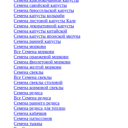
Семена краснокочанной капусты
Семена савойской капусты
Семена брюссельской капусты
Семена капусты кольраби
Семена листовой капусты Кале
Семена декоративной капусты
Семена капусты китайской
Семена капусты японской мизуна
Семена ранней капусты
Семена моркови
Все Семена моркови
Семена оранжевой моркови
Семена фиолетовой моркови
Семена желтой моркови
Семена свеклы
Все Семена свеклы
Семена свеклы столовой
Семена кормовой свеклы
Семена редиса
Все Семена редиса
Семена раннего редиса
Семена редиса для теплиц
Семена кабачков
Семена патиссонов
Семена тыквы