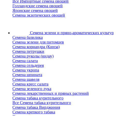
Все Импортные семена овощей
Голландские семена овощей
Японские семена овощей
Семена экзотических овощей
Семена зелени
и пряно-ароматических культур
Семена базилика
Семена зелени для питомцев
Семена кориандра (Кинза)
Семена петрушки
Семена руколы (индау)
Семена салата
Семена сельдерея
Семена укропа
Семена шпината
Семена щавеля
Семена кресс салата
Семена зеленого лука
Семена лекарственных и пряных растений
Семена табака курительного
Все Семена табака курительного
Семена табака Вирджиния
Семена крепкого табака