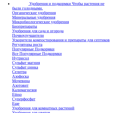
Удобрения и подкормки
Чтобы растения не
были голодными.
Органические удобрения
Минеральные удобрения
Микробиологические удобрения
Биопрепараты
Удобрения для сада и огорода
Почвоулучшители
Ускорители компостирования и препараты для септиков
Регуляторы роста
Популярные Подкормки
Все Популярные Подкормки
Нутрисол
Сульфат магния
Сульфат цинка
Селитра
Азофоска
Мочевина
Азотовит
Калимагнезия
Etisso
Суперфосфат
Еще
Удобрения для комнатных растений
Удобрения для цветов