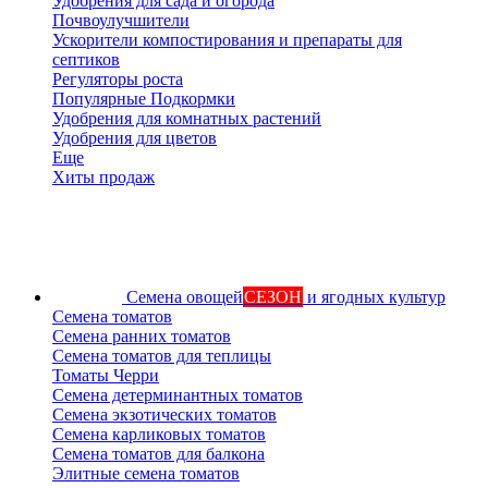
Удобрения для сада и огорода
Почвоулучшители
Ускорители компостирования и препараты для
септиков
Регуляторы роста
Популярные Подкормки
Удобрения для комнатных растений
Удобрения для цветов
Еще
Хиты продаж
Семена овощей
СЕЗОН
и ягодных культур
Семена томатов
Семена ранних томатов
Семена томатов для теплицы
Томаты Черри
Семена детерминантных томатов
Семена экзотических томатов
Семена карликовых томатов
Семена томатов для балкона
Элитные семена томатов