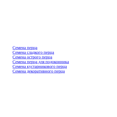
Семена перца
Семена сладкого перца
Семена острого перца
Семена перца для подоконника
Семена кустарникового перца
Семена декоративного перца