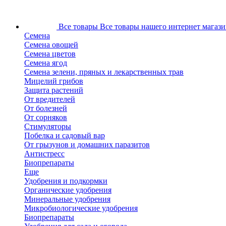
Все товары
Все товары нашего интернет магази
Семена
Семена овощей
Семена цветов
Семена ягод
Семена зелени, пряных и лекарственных трав
Мицелий грибов
Защита растений
От вредителей
От болезней
От сорняков
Стимуляторы
Побелка и садовый вар
От грызунов и домашних паразитов
Антистресс
Биопрепараты
Еще
Удобрения и подкормки
Органические удобрения
Минеральные удобрения
Микробиологические удобрения
Биопрепараты