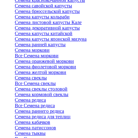
Семена краснокочанной капусты
Семена савойской капусты
Семена брюссельской капусты
Семена капусты кольраби
Семена листовой капусты Кале
Семена декоративной капусты
Семена капусты китайской
Семена капусты японской мизуна
Семена ранней капусты
Семена моркови
Все Семена моркови
Семена оранжевой моркови
Семена фиолетовой моркови
Семена желтой моркови
Семена свеклы
Все Семена свеклы
Семена свеклы столовой
Семена кормовой свеклы
Семена редиса
Все Семена редиса
Семена раннего редиса
Семена редиса для теплиц
Семена кабачков
Семена патиссонов
Семена тыквы