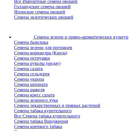
Все Импортные семена овощей
Голландские семена овощей
Японские семена овощей
Семена экзотических овощей
Семена зелени
и пряно-ароматических культур
Семена базилика
Семена зелени для питомцев
Семена кориандра (Кинза)
Семена петрушки
Семена руколы (индау)
Семена салата
Семена сельдерея
Семена укропа
Семена шпината
Семена щавеля
Семена кресс салата
Семена зеленого лука
Семена лекарственных и пряных растений
Семена табака курительного
Все Семена табака курительного
Семена табака Вирджиния
Семена крепкого табака