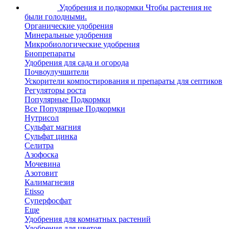
Удобрения и подкормки
Чтобы растения не
были голодными.
Органические удобрения
Минеральные удобрения
Микробиологические удобрения
Биопрепараты
Удобрения для сада и огорода
Почвоулучшители
Ускорители компостирования и препараты для септиков
Регуляторы роста
Популярные Подкормки
Все Популярные Подкормки
Нутрисол
Сульфат магния
Сульфат цинка
Селитра
Азофоска
Мочевина
Азотовит
Калимагнезия
Etisso
Суперфосфат
Еще
Удобрения для комнатных растений
Удобрения для цветов