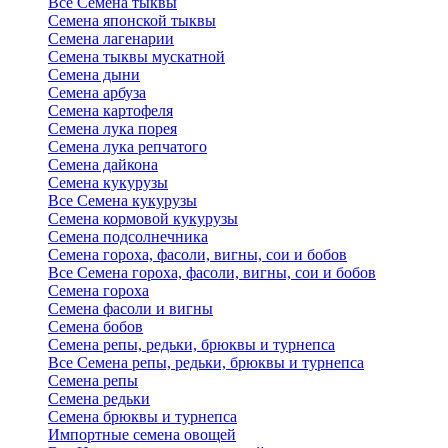
Все Семена тыквы
Семена японской тыквы
Семена лагенарии
Семена тыквы мускатной
Семена дыни
Семена арбуза
Семена картофеля
Семена лука порея
Семена лука репчатого
Семена дайкона
Семена кукурузы
Все Семена кукурузы
Семена кормовой кукурузы
Семена подсолнечника
Семена гороха, фасоли, вигны, сои и бобов
Все Семена гороха, фасоли, вигны, сои и бобов
Семена гороха
Семена фасоли и вигны
Семена бобов
Семена репы, редьки, брюквы и турнепса
Все Семена репы, редьки, брюквы и турнепса
Семена репы
Семена редьки
Семена брюквы и турнепса
Импортные семена овощей