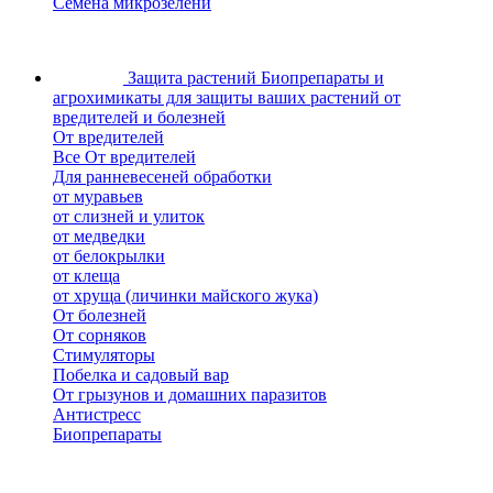
Семена микрозелени
Защита растений
Биопрепараты и
агрохимикаты для защиты ваших растений от
вредителей и болезней
От вредителей
Все От вредителей
Для ранневесеней обработки
от муравьев
от слизней и улиток
от медведки
от белокрылки
от клеща
от хруща (личинки майского жука)
От болезней
От сорняков
Стимуляторы
Побелка и садовый вар
От грызунов и домашних паразитов
Антистресс
Биопрепараты