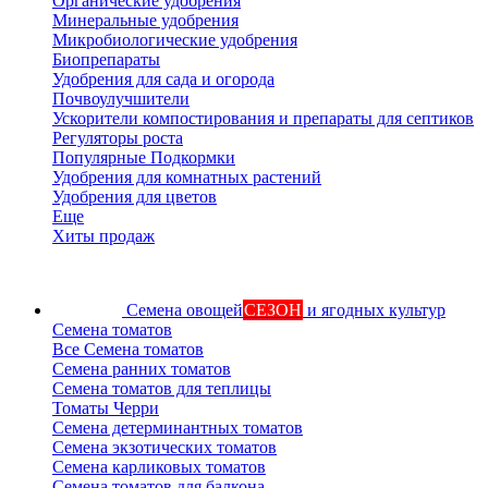
Органические удобрения
Минеральные удобрения
Микробиологические удобрения
Биопрепараты
Удобрения для сада и огорода
Почвоулучшители
Ускорители компостирования и препараты для септиков
Регуляторы роста
Популярные Подкормки
Удобрения для комнатных растений
Удобрения для цветов
Еще
Хиты продаж
Семена овощей
СЕЗОН
и ягодных культур
Семена томатов
Все Семена томатов
Семена ранних томатов
Семена томатов для теплицы
Томаты Черри
Семена детерминантных томатов
Семена экзотических томатов
Семена карликовых томатов
Семена томатов для балкона