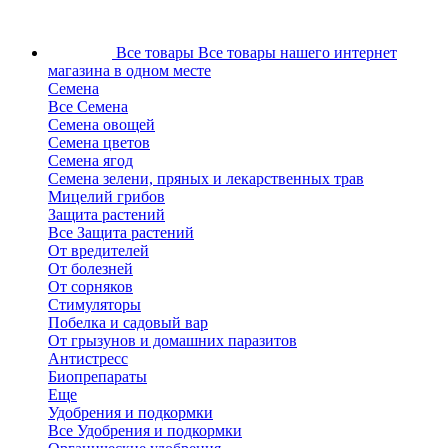
Все товары
Все товары нашего интернет
магазина в одном месте
Семена
Все Семена
Семена овощей
Семена цветов
Семена ягод
Семена зелени, пряных и лекарственных трав
Мицелий грибов
Защита растений
Все Защита растений
От вредителей
От болезней
От сорняков
Стимуляторы
Побелка и садовый вар
От грызунов и домашних паразитов
Антистресс
Биопрепараты
Еще
Удобрения и подкормки
Все Удобрения и подкормки