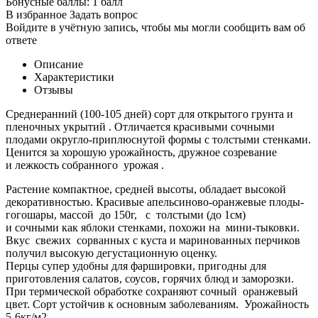
Бонусные баллы:
1 балл
В избранное
Задать вопрос
Войдите в учётную запись, чтобы мы могли сообщить вам об
ответе
Описание
Характеристики
Отзывы
Среднеранний (100-105 дней) сорт для открытого грунта и
пленочных укрытий . Отличается красивыми сочными
плодами округло-приплюснутой формы с толстыми стенками.
Ценится за хорошую урожайность, дружное созревание
и лежкость собранного урожая .
Растение компактное, средней высоты, обладает высокой
декоративностью. Красивые апельсиново-оранжевые плоды-
гогошары, массой до 150г, с толстыми (до 1см)
и сочными как яблоки стенками, похожи на мини-тыковки.
Вкус свежих сорванных с куста и маринованных перчиков
получил высокую дегустационную оценку.
Перцы супер удобны для фаршировки, пригодны для
приготовления салатов, соусов, горячих блюд и заморозки.
При термической обработке сохраняют сочный оранжевый
цвет. Сорт устойчив к основным заболеваниям. Урожайность
5-6кг/м2.