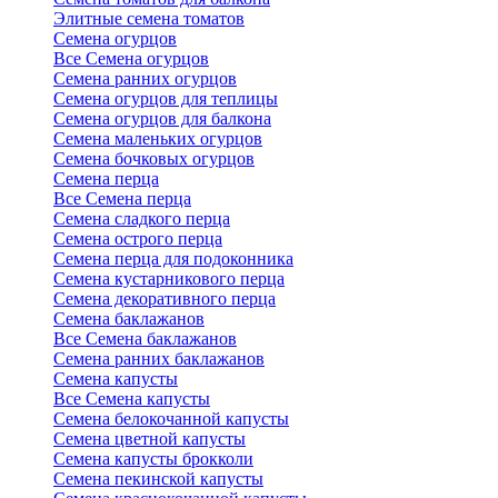
Элитные семена томатов
Семена огурцов
Все Семена огурцов
Семена ранних огурцов
Семена огурцов для теплицы
Семена огурцов для балкона
Семена маленьких огурцов
Семена бочковых огурцов
Семена перца
Все Семена перца
Семена сладкого перца
Семена острого перца
Семена перца для подоконника
Семена кустарникового перца
Семена декоративного перца
Семена баклажанов
Все Семена баклажанов
Семена ранних баклажанов
Семена капусты
Все Семена капусты
Семена белокочанной капусты
Семена цветной капусты
Семена капусты брокколи
Семена пекинской капусты