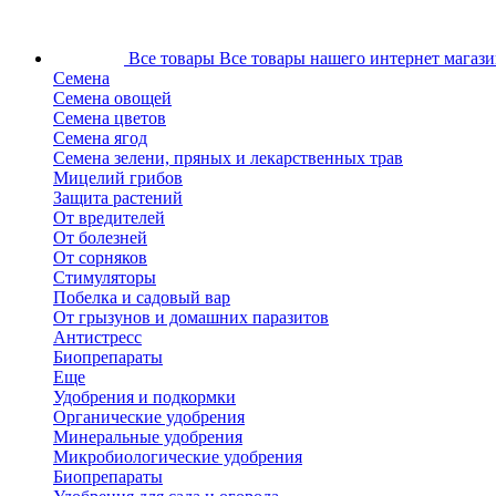
Все товары
Все товары нашего интернет магази
Семена
Семена овощей
Семена цветов
Семена ягод
Семена зелени, пряных и лекарственных трав
Мицелий грибов
Защита растений
От вредителей
От болезней
От сорняков
Стимуляторы
Побелка и садовый вар
От грызунов и домашних паразитов
Антистресс
Биопрепараты
Еще
Удобрения и подкормки
Органические удобрения
Минеральные удобрения
Микробиологические удобрения
Биопрепараты