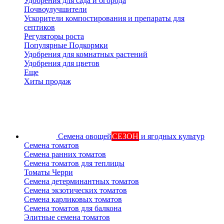
Удобрения для сада и огорода
Почвоулучшители
Ускорители компостирования и препараты для
септиков
Регуляторы роста
Популярные Подкормки
Удобрения для комнатных растений
Удобрения для цветов
Еще
Хиты продаж
Семена овощей
СЕЗОН
и ягодных культур
Семена томатов
Семена ранних томатов
Семена томатов для теплицы
Томаты Черри
Семена детерминантных томатов
Семена экзотических томатов
Семена карликовых томатов
Семена томатов для балкона
Элитные семена томатов