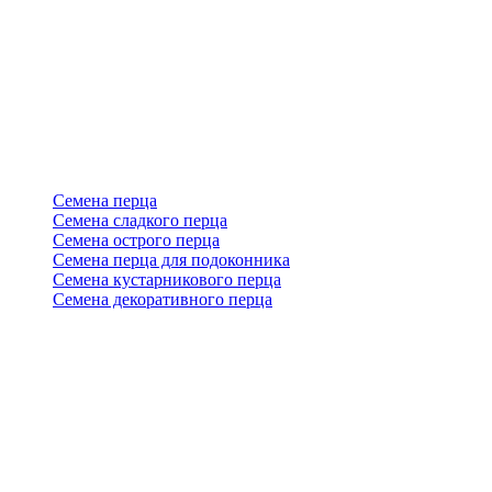
Семена перца
Семена сладкого перца
Семена острого перца
Семена перца для подоконника
Семена кустарникового перца
Семена декоративного перца