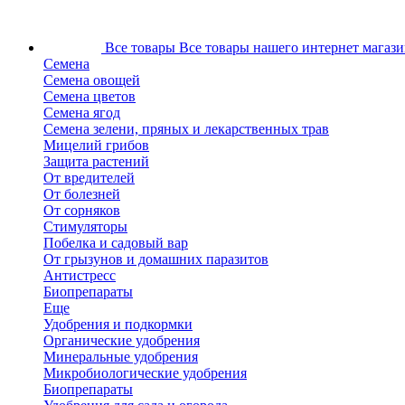
Все товары
Все товары нашего интернет магази
Семена
Семена овощей
Семена цветов
Семена ягод
Семена зелени, пряных и лекарственных трав
Мицелий грибов
Защита растений
От вредителей
От болезней
От сорняков
Стимуляторы
Побелка и садовый вар
От грызунов и домашних паразитов
Антистресс
Биопрепараты
Еще
Удобрения и подкормки
Органические удобрения
Минеральные удобрения
Микробиологические удобрения
Биопрепараты