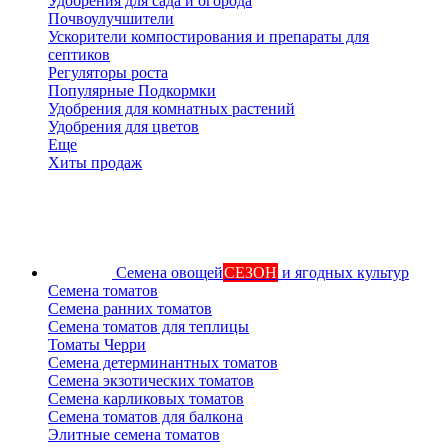
Удобрения для сада и огорода
Почвоулучшители
Ускорители компостирования и препараты для
септиков
Регуляторы роста
Популярные Подкормки
Удобрения для комнатных растений
Удобрения для цветов
Еще
Хиты продаж
Семена овощей
СЕЗОН
и ягодных культур
Семена томатов
Семена ранних томатов
Семена томатов для теплицы
Томаты Черри
Семена детерминантных томатов
Семена экзотических томатов
Семена карликовых томатов
Семена томатов для балкона
Элитные семена томатов