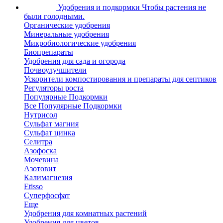
Удобрения и подкормки
Чтобы растения не
были голодными.
Органические удобрения
Минеральные удобрения
Микробиологические удобрения
Биопрепараты
Удобрения для сада и огорода
Почвоулучшители
Ускорители компостирования и препараты для септиков
Регуляторы роста
Популярные Подкормки
Все Популярные Подкормки
Нутрисол
Сульфат магния
Сульфат цинка
Селитра
Азофоска
Мочевина
Азотовит
Калимагнезия
Etisso
Суперфосфат
Еще
Удобрения для комнатных растений
Удобрения для цветов