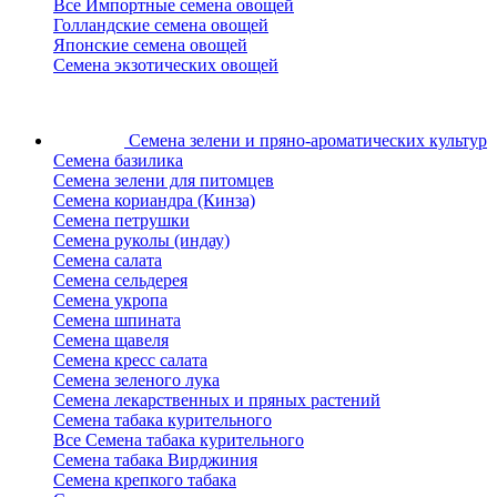
Все Импортные семена овощей
Голландские семена овощей
Японские семена овощей
Семена экзотических овощей
Семена зелени
и пряно-ароматических культур
Семена базилика
Семена зелени для питомцев
Семена кориандра (Кинза)
Семена петрушки
Семена руколы (индау)
Семена салата
Семена сельдерея
Семена укропа
Семена шпината
Семена щавеля
Семена кресс салата
Семена зеленого лука
Семена лекарственных и пряных растений
Семена табака курительного
Все Семена табака курительного
Семена табака Вирджиния
Семена крепкого табака