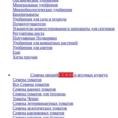
Органические удобрения
Минеральные удобрения
Микробиологические удобрения
Биопрепараты
Удобрения для сада и огорода
Почвоулучшители
Ускорители компостирования и препараты для септиков
Регуляторы роста
Популярные Подкормки
Удобрения для комнатных растений
Удобрения для цветов
Еще
Хиты продаж
Семена овощей
СЕЗОН
и ягодных культур
Семена томатов
Все Семена томатов
Семена ранних томатов
Семена томатов для теплицы
Томаты Черри
Семена детерминантных томатов
Семена экзотических томатов
Семена карликовых томатов
Семена томатов для балкона