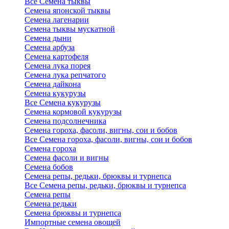
Все Семена тыквы
Семена японской тыквы
Семена лагенарии
Семена тыквы мускатной
Семена дыни
Семена арбуза
Семена картофеля
Семена лука порея
Семена лука репчатого
Семена дайкона
Семена кукурузы
Все Семена кукурузы
Семена кормовой кукурузы
Семена подсолнечника
Семена гороха, фасоли, вигны, сои и бобов
Все Семена гороха, фасоли, вигны, сои и бобов
Семена гороха
Семена фасоли и вигны
Семена бобов
Семена репы, редьки, брюквы и турнепса
Все Семена репы, редьки, брюквы и турнепса
Семена репы
Семена редьки
Семена брюквы и турнепса
Импортные семена овощей