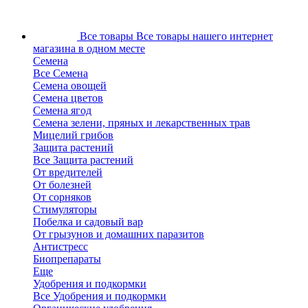
Все товары
Все товары нашего интернет
магазина в одном месте
Семена
Все Семена
Семена овощей
Семена цветов
Семена ягод
Семена зелени, пряных и лекарственных трав
Мицелий грибов
Защита растений
Все Защита растений
От вредителей
От болезней
От сорняков
Стимуляторы
Побелка и садовый вар
От грызунов и домашних паразитов
Антистресс
Биопрепараты
Еще
Удобрения и подкормки
Все Удобрения и подкормки