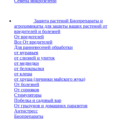
Семена микрозелени
Защита растений
Биопрепараты и
агрохимикаты для защиты ваших растений от
вредителей и болезней
От вредителей
Все От вредителей
Для ранневесеней обработки
от муравьев
от слизней и улиток
от медведки
от белокрылки
от клеща
от хруща (личинки майского жука)
От болезней
От сорняков
Стимуляторы
Побелка и садовый вар
От грызунов и домашних паразитов
Антистресс
Биопрепараты