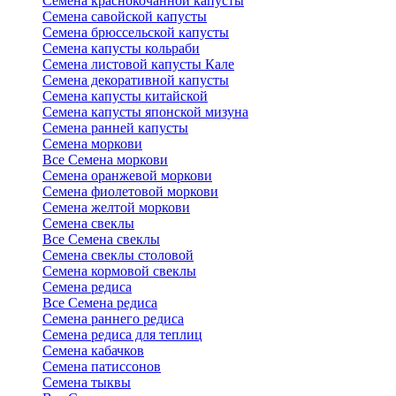
Семена краснокочанной капусты
Семена савойской капусты
Семена брюссельской капусты
Семена капусты кольраби
Семена листовой капусты Кале
Семена декоративной капусты
Семена капусты китайской
Семена капусты японской мизуна
Семена ранней капусты
Семена моркови
Все Семена моркови
Семена оранжевой моркови
Семена фиолетовой моркови
Семена желтой моркови
Семена свеклы
Все Семена свеклы
Семена свеклы столовой
Семена кормовой свеклы
Семена редиса
Все Семена редиса
Семена раннего редиса
Семена редиса для теплиц
Семена кабачков
Семена патиссонов
Семена тыквы