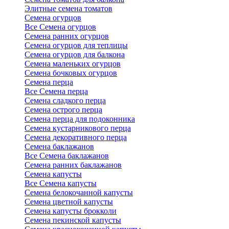
Элитные семена томатов
Семена огурцов
Все Семена огурцов
Семена ранних огурцов
Семена огурцов для теплицы
Семена огурцов для балкона
Семена маленьких огурцов
Семена бочковых огурцов
Семена перца
Все Семена перца
Семена сладкого перца
Семена острого перца
Семена перца для подоконника
Семена кустарникового перца
Семена декоративного перца
Семена баклажанов
Все Семена баклажанов
Семена ранних баклажанов
Семена капусты
Все Семена капусты
Семена белокочанной капусты
Семена цветной капусты
Семена капусты брокколи
Семена пекинской капусты