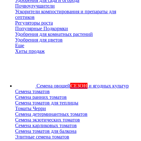
Удобрения для сада и огорода
Почвоулучшители
Ускорители компостирования и препараты для
септиков
Регуляторы роста
Популярные Подкормки
Удобрения для комнатных растений
Удобрения для цветов
Еще
Хиты продаж
Семена овощей
СЕЗОН
и ягодных культур
Семена томатов
Семена ранних томатов
Семена томатов для теплицы
Томаты Черри
Семена детерминантных томатов
Семена экзотических томатов
Семена карликовых томатов
Семена томатов для балкона
Элитные семена томатов