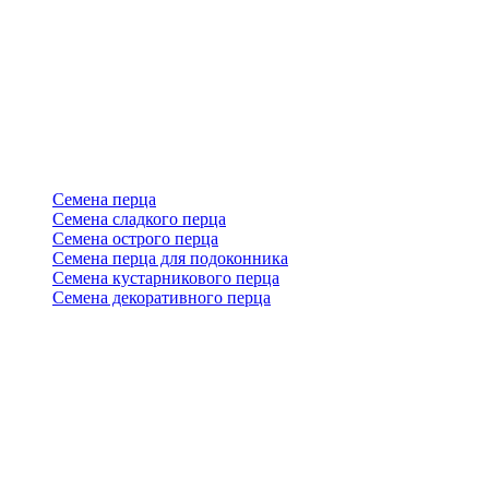
Семена перца
Семена сладкого перца
Семена острого перца
Семена перца для подоконника
Семена кустарникового перца
Семена декоративного перца