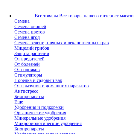
Все товары
Все товары нашего интернет магази
Семена
Семена овощей
Семена цветов
Семена ягод
Семена зелени, пряных и лекарственных трав
Мицелий грибов
Защита растений
От вредителей
От болезней
От сорняков
Стимуляторы
Побелка и садовый вар
От грызунов и домашних паразитов
Антистресс
Биопрепараты
Еще
Удобрения и подкормки
Органические удобрения
Минеральные удобрения
Микробиологические удобрения
Биопрепараты