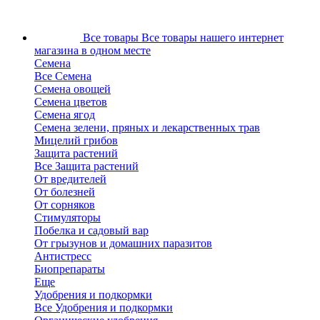
Все товары
Все товары нашего интернет
магазина в одном месте
Семена
Все Семена
Семена овощей
Семена цветов
Семена ягод
Семена зелени, пряных и лекарственных трав
Мицелий грибов
Защита растений
Все Защита растений
От вредителей
От болезней
От сорняков
Стимуляторы
Побелка и садовый вар
От грызунов и домашних паразитов
Антистресс
Биопрепараты
Еще
Удобрения и подкормки
Все Удобрения и подкормки