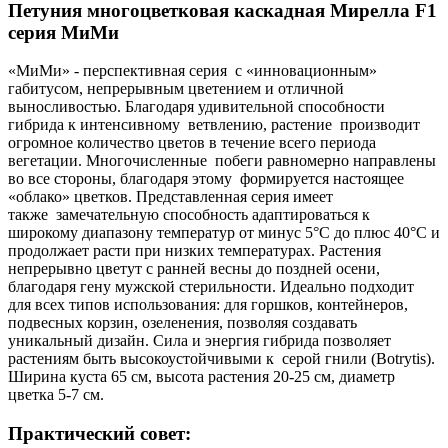
Петуния многоцветковая каскадная Мирелла F1
серия МиМи
«МиМи» - перспективная серия с «инновационным»
габитусом, непрерывным цветением и отличной
выносливостью. Благодаря удивительной способности
гибрида к интенсивному ветвлению, растение производит
огромное количество цветов в течение всего периода
вегетации. Многочисленные побеги равномерно направлены
во все стороны, благодаря этому формируется настоящее
«облако» цветков. Представленная серия имеет
также замечательную способность адаптироваться к
широкому диапазону температур от минус 5°С до плюс 40°С и
продолжает расти при низких температурах. Растения
непрерывно цветут с ранней весны до поздней осени,
благодаря гену мужской стерильности. Идеально подходит
для всех типов использования: для горшков, контейнеров,
подвесных корзин, озеленения, позволяя создавать
уникальный дизайн. Сила и энергия гибрида позволяет
растениям быть высокоустойчивыми к серой гнили (Botrytis).
Ширина куста 65 см, высота растения 20-25 см, диаметр
цветка 5-7 см.
Практический совет: