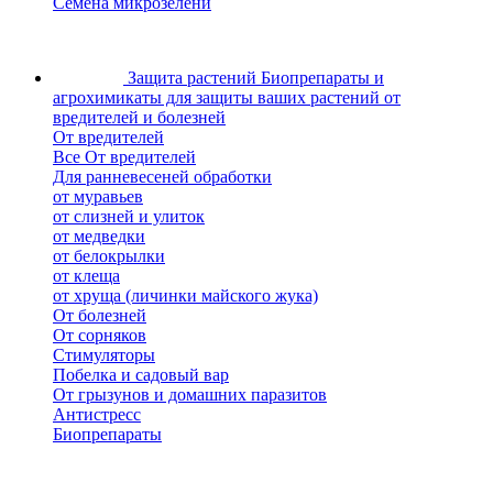
Семена микрозелени
Защита растений
Биопрепараты и
агрохимикаты для защиты ваших растений от
вредителей и болезней
От вредителей
Все От вредителей
Для ранневесеней обработки
от муравьев
от слизней и улиток
от медведки
от белокрылки
от клеща
от хруща (личинки майского жука)
От болезней
От сорняков
Стимуляторы
Побелка и садовый вар
От грызунов и домашних паразитов
Антистресс
Биопрепараты