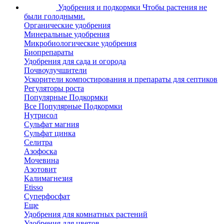
Удобрения и подкормки
Чтобы растения не
были голодными.
Органические удобрения
Минеральные удобрения
Микробиологические удобрения
Биопрепараты
Удобрения для сада и огорода
Почвоулучшители
Ускорители компостирования и препараты для септиков
Регуляторы роста
Популярные Подкормки
Все Популярные Подкормки
Нутрисол
Сульфат магния
Сульфат цинка
Селитра
Азофоска
Мочевина
Азотовит
Калимагнезия
Etisso
Суперфосфат
Еще
Удобрения для комнатных растений
Удобрения для цветов