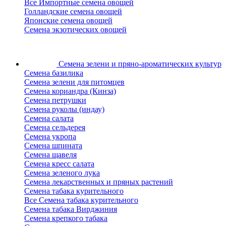
Все Импортные семена овощей
Голландские семена овощей
Японские семена овощей
Семена экзотических овощей
Семена зелени
и пряно-ароматических культур
Семена базилика
Семена зелени для питомцев
Семена кориандра (Кинза)
Семена петрушки
Семена руколы (индау)
Семена салата
Семена сельдерея
Семена укропа
Семена шпината
Семена щавеля
Семена кресс салата
Семена зеленого лука
Семена лекарственных и пряных растений
Семена табака курительного
Все Семена табака курительного
Семена табака Вирджиния
Семена крепкого табака