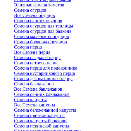
Элитные семена томатов
Семена огурцов
Все Семена огурцов
Семена ранних огурцов
Семена огурцов для теплицы
Семена огурцов для балкона
Семена маленьких огурцов
Семена бочковых огурцов
Семена перца
Все Семена перца
Семена сладкого перца
Семена острого перца
Семена перца для подоконника
Семена кустарникового перца
Семена декоративного перца
Семена баклажанов
Все Семена баклажанов
Семена ранних баклажанов
Семена капусты
Все Семена капусты
Семена белокочанной капусты
Семена цветной капусты
Семена капусты брокколи
Семена пекинской капусты