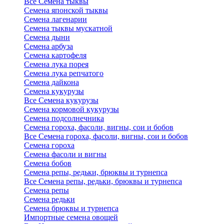
Все Семена тыквы
Семена японской тыквы
Семена лагенарии
Семена тыквы мускатной
Семена дыни
Семена арбуза
Семена картофеля
Семена лука порея
Семена лука репчатого
Семена дайкона
Семена кукурузы
Все Семена кукурузы
Семена кормовой кукурузы
Семена подсолнечника
Семена гороха, фасоли, вигны, сои и бобов
Все Семена гороха, фасоли, вигны, сои и бобов
Семена гороха
Семена фасоли и вигны
Семена бобов
Семена репы, редьки, брюквы и турнепса
Все Семена репы, редьки, брюквы и турнепса
Семена репы
Семена редьки
Семена брюквы и турнепса
Импортные семена овощей