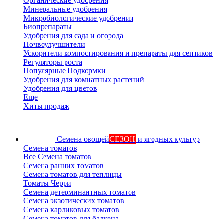
Органические удобрения
Минеральные удобрения
Микробиологические удобрения
Биопрепараты
Удобрения для сада и огорода
Почвоулучшители
Ускорители компостирования и препараты для септиков
Регуляторы роста
Популярные Подкормки
Удобрения для комнатных растений
Удобрения для цветов
Еще
Хиты продаж
Семена овощей
СЕЗОН
и ягодных культур
Семена томатов
Все Семена томатов
Семена ранних томатов
Семена томатов для теплицы
Томаты Черри
Семена детерминантных томатов
Семена экзотических томатов
Семена карликовых томатов
Семена томатов для балкона