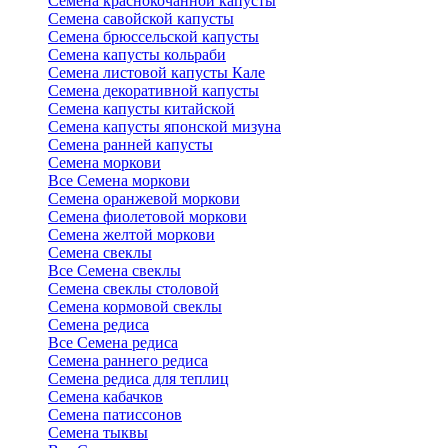
Семена краснокочанной капусты
Семена савойской капусты
Семена брюссельской капусты
Семена капусты кольраби
Семена листовой капусты Кале
Семена декоративной капусты
Семена капусты китайской
Семена капусты японской мизуна
Семена ранней капусты
Семена моркови
Все Семена моркови
Семена оранжевой моркови
Семена фиолетовой моркови
Семена желтой моркови
Семена свеклы
Все Семена свеклы
Семена свеклы столовой
Семена кормовой свеклы
Семена редиса
Все Семена редиса
Семена раннего редиса
Семена редиса для теплиц
Семена кабачков
Семена патиссонов
Семена тыквы