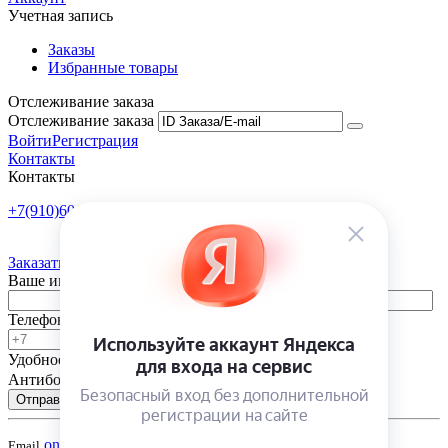
Учетная запись
Заказы
Избранные товары
Отслеживание заказа
Отслеживание заказа
Войти
Регистрация
Контакты
Контакты
+7(910)601-10-10
Пн-Пт: 9:00-18:00
Заказать обратный звонок
Ваше имя
Телефон
Удобное время
-
Антибот
Отправить
onsad@onsad.ru
Email