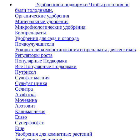
Удобрения и подкормки
Чтобы растения не
были голодными.
Органические удобрения
Минеральные удобрения
Микробиологические удобрения
Биопрепараты
Удобрения для сада и огорода
Почвоулучшители
Ускорители компостирования и препараты для септиков
Регуляторы роста
Популярные Подкормки
Все Популярные Подкормки
Нутрисол
Сульфат магния
Сульфат цинка
Селитра
Азофоска
Мочевина
Азотовит
Калимагнезия
Etisso
Суперфосфат
Еще
Удобрения для комнатных растений
Удобрения для цветов