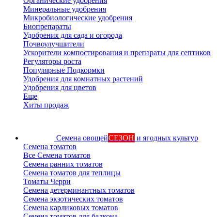
Органические удобрения
Минеральные удобрения
Микробиологические удобрения
Биопрепараты
Удобрения для сада и огорода
Почвоулучшители
Ускорители компостирования и препараты для септиков
Регуляторы роста
Популярные Подкормки
Удобрения для комнатных растений
Удобрения для цветов
Еще
Хиты продаж
Семена овощей
СЕЗОН
и ягодных культур
Семена томатов
Все Семена томатов
Семена ранних томатов
Семена томатов для теплицы
Томаты Черри
Семена детерминантных томатов
Семена экзотических томатов
Семена карликовых томатов
Семена томатов для балкона