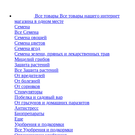
Все товары
Все товары нашего интернет
магазина в одном месте
Семена
Все Семена
Семена овощей
Семена цветов
Семена ягод
Семена зелени, пряных и лекарственных трав
Мицелий грибов
Защита растений
Все Защита растений
От вредителей
От болезней
От сорняков
Стимуляторы
Побелка и садовый вар
От грызунов и домашних паразитов
Антистресс
Биопрепараты
Еще
Удобрения и подкормки
Все Удобрения и подкормки