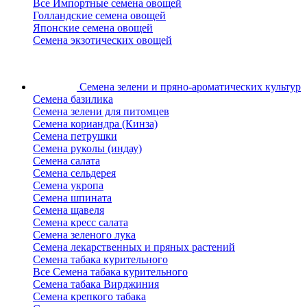
Все Импортные семена овощей
Голландские семена овощей
Японские семена овощей
Семена экзотических овощей
Семена зелени
и пряно-ароматических культур
Семена базилика
Семена зелени для питомцев
Семена кориандра (Кинза)
Семена петрушки
Семена руколы (индау)
Семена салата
Семена сельдерея
Семена укропа
Семена шпината
Семена щавеля
Семена кресс салата
Семена зеленого лука
Семена лекарственных и пряных растений
Семена табака курительного
Все Семена табака курительного
Семена табака Вирджиния
Семена крепкого табака