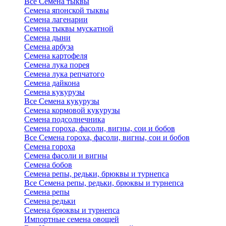
Все Семена тыквы
Семена японской тыквы
Семена лагенарии
Семена тыквы мускатной
Семена дыни
Семена арбуза
Семена картофеля
Семена лука порея
Семена лука репчатого
Семена дайкона
Семена кукурузы
Все Семена кукурузы
Семена кормовой кукурузы
Семена подсолнечника
Семена гороха, фасоли, вигны, сои и бобов
Все Семена гороха, фасоли, вигны, сои и бобов
Семена гороха
Семена фасоли и вигны
Семена бобов
Семена репы, редьки, брюквы и турнепса
Все Семена репы, редьки, брюквы и турнепса
Семена репы
Семена редьки
Семена брюквы и турнепса
Импортные семена овощей