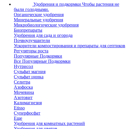
Удобрения и подкормки
Чтобы растения не
были голодными.
Органические удобрения
Минеральные удобрения
Микробиологические удобрения
Биопрепараты
Удобрения для сада и огорода
Почвоулучшители
Ускорители компостирования и препараты для септиков
Регуляторы роста
Популярные Подкормки
Все Популярные Подкормки
Нутрисол
Сульфат магния
Сульфат цинка
Селитра
Азофоска
Мочевина
Азотовит
Калимагнезия
Etisso
Суперфосфат
Еще
Удобрения для комнатных растений
Удобрения для цветов