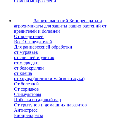
Семена микрозелени
Защита растений
Биопрепараты и
агрохимикаты для защиты ваших растений от
вредителей и болезней
От вредителей
Все От вредителей
Для ранневесеней обработки
от муравьев
от слизней и улиток
от медведки
от белокрылки
от клеща
от хруща (личинки майского жука)
От болезней
От сорняков
Стимуляторы
Побелка и садовый вар
От грызунов и домашних паразитов
Антистресс
Биопрепараты