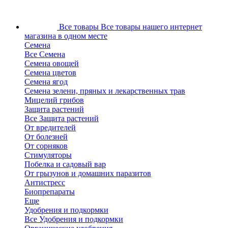
Все товары
Все товары нашего интернет
магазина в одном месте
Семена
Все Семена
Семена овощей
Семена цветов
Семена ягод
Семена зелени, пряных и лекарственных трав
Мицелий грибов
Защита растений
Все Защита растений
От вредителей
От болезней
От сорняков
Стимуляторы
Побелка и садовый вар
От грызунов и домашних паразитов
Антистресс
Биопрепараты
Еще
Удобрения и подкормки
Все Удобрения и подкормки