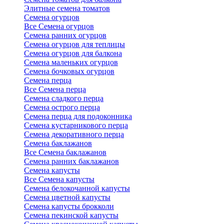
Элитные семена томатов
Семена огурцов
Все Семена огурцов
Семена ранних огурцов
Семена огурцов для теплицы
Семена огурцов для балкона
Семена маленьких огурцов
Семена бочковых огурцов
Семена перца
Все Семена перца
Семена сладкого перца
Семена острого перца
Семена перца для подоконника
Семена кустарникового перца
Семена декоративного перца
Семена баклажанов
Все Семена баклажанов
Семена ранних баклажанов
Семена капусты
Все Семена капусты
Семена белокочанной капусты
Семена цветной капусты
Семена капусты брокколи
Семена пекинской капусты