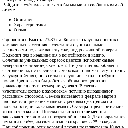
Войдите в учётную запись, чтобы мы могли сообщить вам об
ответе
Описание
Характеристики
Отзывы
Однолетник. Высота 25-35 см. Богатство крупных цветов на
компактных растениях в сочетании с уникальными
расцветками подарят вашему саду вид роскошной галереи.
Подходит для выращивания в контейнерах и кашпо.
Сочетания уникальных окрасок цветков исполнят самые
невероятные дизайнерские идеи! Петунии теплолюбивы и
светолюбивы, не переносят заморозков и плохо цветут в тени.
Засухоустойчивы, но в сильно засушливые годы требуют
полив. Для того чтобы добиться обильного цветения,
увядающие цветки регулярно удаляют. В связи с
чувствительностью к заморозкам петунию выращивают
рассадным способом. Семена высевают в феврале-марте в
плошки или цветочные ящики с рыхлым субстратом по
поверхности, не заделывая землей. Субстрат предварительно
хорошо увлажняют. Посевы ставят в светлое место и
закрывают стеклом или прозрачной пленкой. Для прорастания
петунии необходим свет и температура около 25 градусов.
При соблюдении этих условий всходы появляются на 10 день.