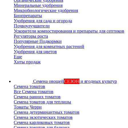
Органические удобрения
Минеральные удобрения
Микробиологические удобрения
Биопрепараты
Удобрения для сада и огорода
Почвоулучшители
Ускорители компостирования и препараты для септиков
Регуляторы роста
Популярные Подкормки
Удобрения для комнатных растений
Удобрения для цветов
Еще
Хиты продаж
Семена овощей
СЕЗОН
и ягодных культур
Семена томатов
Все Семена томатов
Семена ранних томатов
Семена томатов для теплицы
Томаты Черри
Семена детерминантных томатов
Семена экзотических томатов
Семена карликовых томатов
Семена томатов для балкона