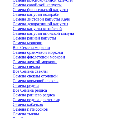
Семена краснокочанной капусты
Семена савойской капусты
Семена брюссельской капусты
Семена капусты кольраби
Семена листовой капусты Кале
Семена декоративной капусты
Семена капусты китайской
Семена капусты японской мизуна
Семена ранней капусты
Семена моркови
Все Семена моркови
Семена оранжевой моркови
Семена фиолетовой моркови
Семена желтой моркови
Семена свеклы
Все Семена свеклы
Семена свеклы столовой
Семена кормовой свеклы
Семена редиса
Все Семена редиса
Семена раннего редиса
Семена редиса для теплиц
Семена кабачков
Семена патиссонов
Семена тыквы