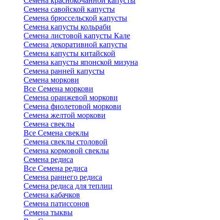
Семена краснокочанной капусты
Семена савойской капусты
Семена брюссельской капусты
Семена капусты кольраби
Семена листовой капусты Кале
Семена декоративной капусты
Семена капусты китайской
Семена капусты японской мизуна
Семена ранней капусты
Семена моркови
Все Семена моркови
Семена оранжевой моркови
Семена фиолетовой моркови
Семена желтой моркови
Семена свеклы
Все Семена свеклы
Семена свеклы столовой
Семена кормовой свеклы
Семена редиса
Все Семена редиса
Семена раннего редиса
Семена редиса для теплиц
Семена кабачков
Семена патиссонов
Семена тыквы