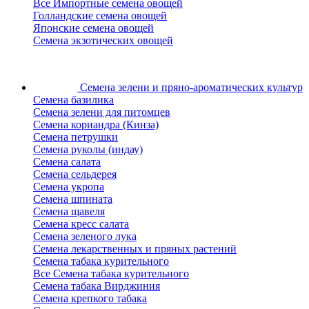
Все Импортные семена овощей
Голландские семена овощей
Японские семена овощей
Семена экзотических овощей
Семена зелени
и пряно-ароматических культур
Семена базилика
Семена зелени для питомцев
Семена кориандра (Кинза)
Семена петрушки
Семена руколы (индау)
Семена салата
Семена сельдерея
Семена укропа
Семена шпината
Семена щавеля
Семена кресс салата
Семена зеленого лука
Семена лекарственных и пряных растений
Семена табака курительного
Все Семена табака курительного
Семена табака Вирджиния
Семена крепкого табака