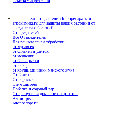
Семена микрозелени
Защита растений
Биопрепараты и
агрохимикаты для защиты ваших растений от
вредителей и болезней
От вредителей
Все От вредителей
Для ранневесеней обработки
от муравьев
от слизней и улиток
от медведки
от белокрылки
от клеща
от хруща (личинки майского жука)
От болезней
От сорняков
Стимуляторы
Побелка и садовый вар
От грызунов и домашних паразитов
Антистресс
Биопрепараты