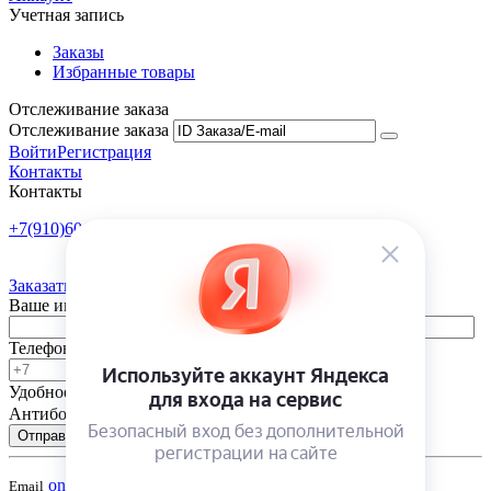
Учетная запись
Заказы
Избранные товары
Отслеживание заказа
Отслеживание заказа
Войти
Регистрация
Контакты
Контакты
+7(910)601-10-10
Пн-Пт: 9:00-18:00
Заказать обратный звонок
Ваше имя
Телефон
Удобное время
-
Антибот
Отправить
onsad@onsad.ru
Email