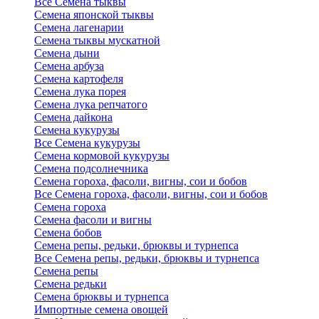
Все Семена тыквы
Семена японской тыквы
Семена лагенарии
Семена тыквы мускатной
Семена дыни
Семена арбуза
Семена картофеля
Семена лука порея
Семена лука репчатого
Семена дайкона
Семена кукурузы
Все Семена кукурузы
Семена кормовой кукурузы
Семена подсолнечника
Семена гороха, фасоли, вигны, сои и бобов
Все Семена гороха, фасоли, вигны, сои и бобов
Семена гороха
Семена фасоли и вигны
Семена бобов
Семена репы, редьки, брюквы и турнепса
Все Семена репы, редьки, брюквы и турнепса
Семена репы
Семена редьки
Семена брюквы и турнепса
Импортные семена овощей