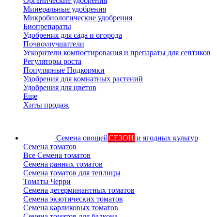
Органические удобрения
Минеральные удобрения
Микробиологические удобрения
Биопрепараты
Удобрения для сада и огорода
Почвоулучшители
Ускорители компостирования и препараты для септиков
Регуляторы роста
Популярные Подкормки
Удобрения для комнатных растений
Удобрения для цветов
Еще
Хиты продаж
Семена овощей
СЕЗОН
и ягодных культур
Семена томатов
Все Семена томатов
Семена ранних томатов
Семена томатов для теплицы
Томаты Черри
Семена детерминантных томатов
Семена экзотических томатов
Семена карликовых томатов
Семена томатов для балкона