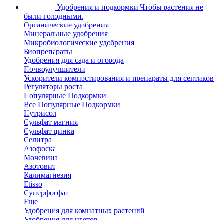
Удобрения и подкормки
Чтобы растения не
были голодными.
Органические удобрения
Минеральные удобрения
Микробиологические удобрения
Биопрепараты
Удобрения для сада и огорода
Почвоулучшители
Ускорители компостирования и препараты для септиков
Регуляторы роста
Популярные Подкормки
Все Популярные Подкормки
Нутрисол
Сульфат магния
Сульфат цинка
Селитра
Азофоска
Мочевина
Азотовит
Калимагнезия
Etisso
Суперфосфат
Еще
Удобрения для комнатных растений
Удобрения для цветов