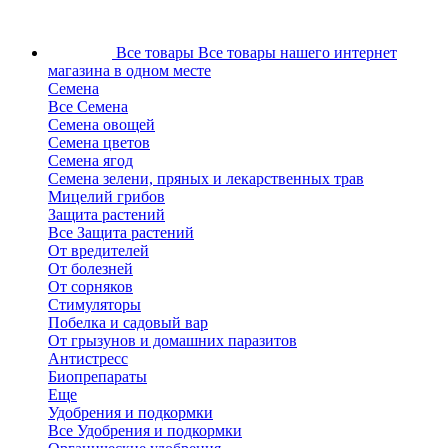
Все товары
Все товары нашего интернет
магазина в одном месте
Семена
Все Семена
Семена овощей
Семена цветов
Семена ягод
Семена зелени, пряных и лекарственных трав
Мицелий грибов
Защита растений
Все Защита растений
От вредителей
От болезней
От сорняков
Стимуляторы
Побелка и садовый вар
От грызунов и домашних паразитов
Антистресс
Биопрепараты
Еще
Удобрения и подкормки
Все Удобрения и подкормки