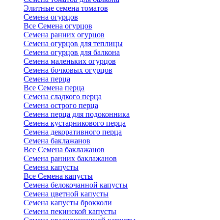
Элитные семена томатов
Семена огурцов
Все Семена огурцов
Семена ранних огурцов
Семена огурцов для теплицы
Семена огурцов для балкона
Семена маленьких огурцов
Семена бочковых огурцов
Семена перца
Все Семена перца
Семена сладкого перца
Семена острого перца
Семена перца для подоконника
Семена кустарникового перца
Семена декоративного перца
Семена баклажанов
Все Семена баклажанов
Семена ранних баклажанов
Семена капусты
Все Семена капусты
Семена белокочанной капусты
Семена цветной капусты
Семена капусты брокколи
Семена пекинской капусты