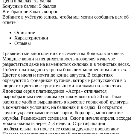
Цена в баллах:
92 балла
Бонусные баллы:
5 баллов
В избранное
Задать вопрос
Войдите в учётную запись, чтобы мы могли сообщить вам об
ответе
Описание
Характеристики
Отзывы
Травянистый многолетник из семейства Колокольчиковые.
Мощные корни и неприхотливость позволяет культуре
разрастаться даже на каменистых склонах и в тенистых лесах.
Побеги платикодона укрыты большим количеством листьев.
Цветет с июля и почти до конца августа. В соцветиях
образуются 5 фонариков-бутонов, которые распускаются в 5
широких цветков с трогательными жилками на лепестках.
Японская серия платикодонов «Астра» отличается
шарообразным невысоким кустиком высотой 20 см. Такое
растение удобно выращивать в качестве горшечной культуры
в комнатных условиях, на балконах и в садах. В открытом
грунте украсит каменистые горки, бордюры, многолетние
клумбы. Размножают семенами. Сеют в начале апреля, всходы
можно ожидать через 2–3 недели. Стратификация
необязательна, но после нее семена дружнее прорастают.