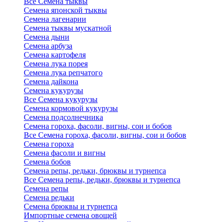
Все Семена тыквы
Семена японской тыквы
Семена лагенарии
Семена тыквы мускатной
Семена дыни
Семена арбуза
Семена картофеля
Семена лука порея
Семена лука репчатого
Семена дайкона
Семена кукурузы
Все Семена кукурузы
Семена кормовой кукурузы
Семена подсолнечника
Семена гороха, фасоли, вигны, сои и бобов
Все Семена гороха, фасоли, вигны, сои и бобов
Семена гороха
Семена фасоли и вигны
Семена бобов
Семена репы, редьки, брюквы и турнепса
Все Семена репы, редьки, брюквы и турнепса
Семена репы
Семена редьки
Семена брюквы и турнепса
Импортные семена овощей