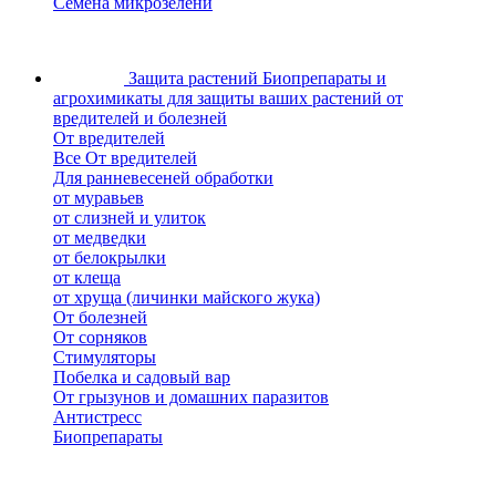
Семена микрозелени
Защита растений
Биопрепараты и
агрохимикаты для защиты ваших растений от
вредителей и болезней
От вредителей
Все От вредителей
Для ранневесеней обработки
от муравьев
от слизней и улиток
от медведки
от белокрылки
от клеща
от хруща (личинки майского жука)
От болезней
От сорняков
Стимуляторы
Побелка и садовый вар
От грызунов и домашних паразитов
Антистресс
Биопрепараты