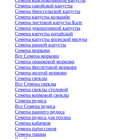
Семена краснокочанной капусты
Семена савойской капусты
Семена брюссельской капусты
Семена капусты кольраби
Семена листовой капусты Кале
Семена декоративной капусты
Семена капусты китайской
Семена капусты японской мизуна
Семена ранней капусты
Семена моркови
Все Семена моркови
Семена оранжевой моркови
Семена фиолетовой моркови
Семена желтой моркови
Семена свеклы
Все Семена свеклы
Семена свеклы столовой
Семена кормовой свеклы
Семена редиса
Все Семена редиса
Семена раннего редиса
Семена редиса для теплиц
Семена кабачков
Семена патиссонов
Семена тыквы