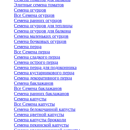
Элитные семена томатов
Семена огурцов
Все Семена огурцов
Семена ранних огурцов
Семена огурцов для теплицы
Семена огурцов для балкона
Семена маленьких огурцов
Семена бочковых огурцов
Семена перца
Все Семена перца
Семена сладкого перца
Семена острого перца
Семена перца для подоконника
Семена кустарникового перца
Семена декоративного перца
Семена баклажанов
Все Семена баклажанов
Семена ранних баклажанов
Семена капусты
Все Семена капусты
Семена белокочанной капусты
Семена цветной капусты
Семена капусты брокколи
Семена пекинской капусты