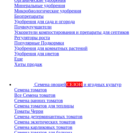
Органические удобрения
Минеральные удобрения
Микробиологические удобрения
Биопрепараты
Удобрения для сада и огорода
Почвоулучшители
Ускорители компостирования и препараты для септиков
Регуляторы роста
Популярные Подкормки
Удобрения для комнатных растений
Удобрения для цветов
Еще
Хиты продаж
Семена овощей
СЕЗОН
и ягодных культур
Семена томатов
Все Семена томатов
Семена ранних томатов
Семена томатов для теплицы
Томаты Черри
Семена детерминантных томатов
Семена экзотических томатов
Семена карликовых томатов
Семена томатов для балкона