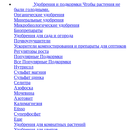
Удобрения и подкормки
Чтобы растения не
были голодными.
Органические удобрения
Минеральные удобрения
Микробиологические удобрения
Биопрепараты
Удобрения для сада и огорода
Почвоулучшители
Ускорители компостирования и препараты для септиков
Регуляторы роста
Популярные Подкормки
Все Популярные Подкормки
Нутрисол
Сульфат магния
Сульфат цинка
Селитра
Азофоска
Мочевина
Азотовит
Калимагнезия
Etisso
Суперфосфат
Еще
Удобрения для комнатных растений
Удобрения для цветов