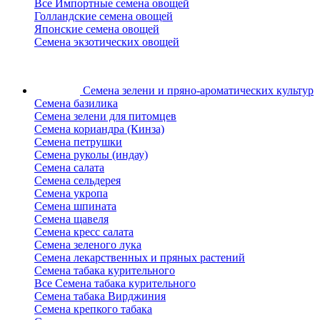
Все Импортные семена овощей
Голландские семена овощей
Японские семена овощей
Семена экзотических овощей
Семена зелени
и пряно-ароматических культур
Семена базилика
Семена зелени для питомцев
Семена кориандра (Кинза)
Семена петрушки
Семена руколы (индау)
Семена салата
Семена сельдерея
Семена укропа
Семена шпината
Семена щавеля
Семена кресс салата
Семена зеленого лука
Семена лекарственных и пряных растений
Семена табака курительного
Все Семена табака курительного
Семена табака Вирджиния
Семена крепкого табака