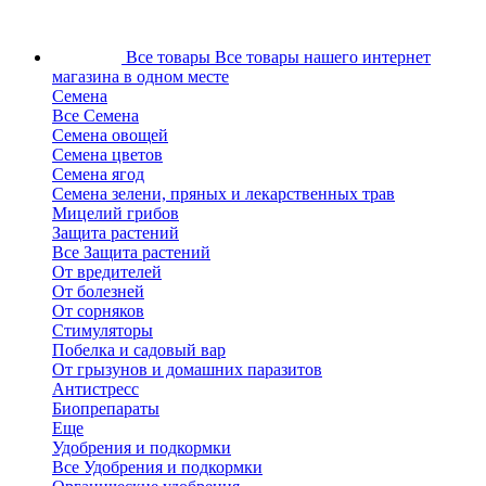
Все товары
Все товары нашего интернет
магазина в одном месте
Семена
Все Семена
Семена овощей
Семена цветов
Семена ягод
Семена зелени, пряных и лекарственных трав
Мицелий грибов
Защита растений
Все Защита растений
От вредителей
От болезней
От сорняков
Стимуляторы
Побелка и садовый вар
От грызунов и домашних паразитов
Антистресс
Биопрепараты
Еще
Удобрения и подкормки
Все Удобрения и подкормки