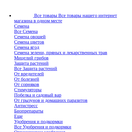
Все товары
Все товары нашего интернет
магазина в одном месте
Семена
Все Семена
Семена овощей
Семена цветов
Семена ягод
Семена зелени, пряных и лекарственных трав
Мицелий грибов
Защита растений
Все Защита растений
От вредителей
От болезней
От сорняков
Стимуляторы
Побелка и садовый вар
От грызунов и домашних паразитов
Антистресс
Биопрепараты
Еще
Удобрения и подкормки
Все Удобрения и подкормки