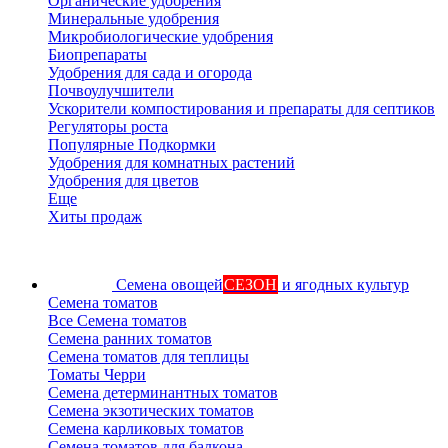
Органические удобрения
Минеральные удобрения
Микробиологические удобрения
Биопрепараты
Удобрения для сада и огорода
Почвоулучшители
Ускорители компостирования и препараты для септиков
Регуляторы роста
Популярные Подкормки
Удобрения для комнатных растений
Удобрения для цветов
Еще
Хиты продаж
Семена овощей
СЕЗОН
и ягодных культур
Семена томатов
Все Семена томатов
Семена ранних томатов
Семена томатов для теплицы
Томаты Черри
Семена детерминантных томатов
Семена экзотических томатов
Семена карликовых томатов
Семена томатов для балкона