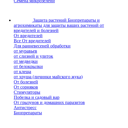
Семена микрозелени
Защита растений
Биопрепараты и
агрохимикаты для защиты ваших растений от
вредителей и болезней
От вредителей
Все От вредителей
Для ранневесеней обработки
от муравьев
от слизней и улиток
от медведки
от белокрылки
от клеща
от хруща (личинки майского жука)
От болезней
От сорняков
Стимуляторы
Побелка и садовый вар
От грызунов и домашних паразитов
Антистресс
Биопрепараты