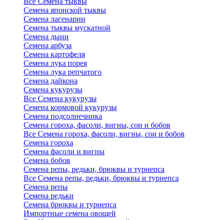
Все Семена тыквы
Семена японской тыквы
Семена лагенарии
Семена тыквы мускатной
Семена дыни
Семена арбуза
Семена картофеля
Семена лука порея
Семена лука репчатого
Семена дайкона
Семена кукурузы
Все Семена кукурузы
Семена кормовой кукурузы
Семена подсолнечника
Семена гороха, фасоли, вигны, сои и бобов
Все Семена гороха, фасоли, вигны, сои и бобов
Семена гороха
Семена фасоли и вигны
Семена бобов
Семена репы, редьки, брюквы и турнепса
Все Семена репы, редьки, брюквы и турнепса
Семена репы
Семена редьки
Семена брюквы и турнепса
Импортные семена овощей