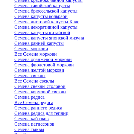
Семена краснокочанной капусты
Семена савойской капусты
Семена брюссельской капусты
Семена капусты кольраби
Семена листовой капусты Кале
Семена декоративной капусты
Семена капусты китайской
Семена капусты японской мизуна
Семена ранней капусты
Семена моркови
Все Семена моркови
Семена оранжевой моркови
Семена фиолетовой моркови
Семена желтой моркови
Семена свеклы
Все Семена свеклы
Семена свеклы столовой
Семена кормовой свеклы
Семена редиса
Все Семена редиса
Семена раннего редиса
Семена редиса для теплиц
Семена кабачков
Семена патиссонов
Семена тыквы