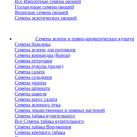
Все Импортные семена овощей
Голландские семена овощей
Японские семена овощей
Семена экзотических овощей
Семена зелени
и пряно-ароматических культур
Семена базилика
Семена зелени для питомцев
Семена кориандра (Кинза)
Семена петрушки
Семена руколы (индау)
Семена салата
Семена сельдерея
Семена укропа
Семена шпината
Семена щавеля
Семена кресс салата
Семена зеленого лука
Семена лекарственных и пряных растений
Семена табака курительного
Все Семена табака курительного
Семена табака Вирджиния
Семена крепкого табака