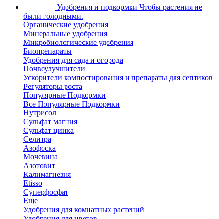
Удобрения и подкормки
Чтобы растения не
были голодными.
Органические удобрения
Минеральные удобрения
Микробиологические удобрения
Биопрепараты
Удобрения для сада и огорода
Почвоулучшители
Ускорители компостирования и препараты для септиков
Регуляторы роста
Популярные Подкормки
Все Популярные Подкормки
Нутрисол
Сульфат магния
Сульфат цинка
Селитра
Азофоска
Мочевина
Азотовит
Калимагнезия
Etisso
Суперфосфат
Еще
Удобрения для комнатных растений
Удобрения для цветов