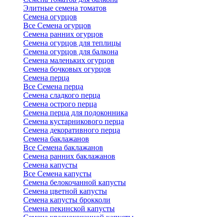
Элитные семена томатов
Семена огурцов
Все Семена огурцов
Семена ранних огурцов
Семена огурцов для теплицы
Семена огурцов для балкона
Семена маленьких огурцов
Семена бочковых огурцов
Семена перца
Все Семена перца
Семена сладкого перца
Семена острого перца
Семена перца для подоконника
Семена кустарникового перца
Семена декоративного перца
Семена баклажанов
Все Семена баклажанов
Семена ранних баклажанов
Семена капусты
Все Семена капусты
Семена белокочанной капусты
Семена цветной капусты
Семена капусты брокколи
Семена пекинской капусты