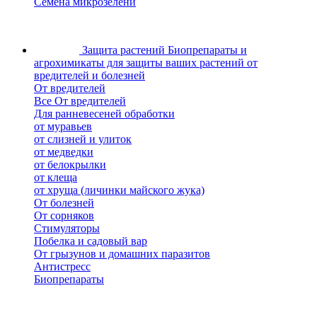
Семена микрозелени
Защита растений
Биопрепараты и
агрохимикаты для защиты ваших растений от
вредителей и болезней
От вредителей
Все От вредителей
Для ранневесеней обработки
от муравьев
от слизней и улиток
от медведки
от белокрылки
от клеща
от хруща (личинки майского жука)
От болезней
От сорняков
Стимуляторы
Побелка и садовый вар
От грызунов и домашних паразитов
Антистресс
Биопрепараты