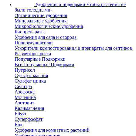
Удобрения и подкормки
Чтобы растения не
были голодными.
Органические удобрения
Минеральные удобрения
Микробиологические удобрения
Биопрепараты
Удобрения для сада и огорода
Почвоулучшители
Ускорители компостирования и препараты для септиков
Регуляторы роста
Популярные Подкормки
Все Популярные Подкормки
Нутрисол
Сульфат магния
Сульфат цинка
Селитра
Азофоска
Мочевина
Азотовит
Калимагнезия
Etisso
Суперфосфат
Еще
Удобрения для комнатных растений
Удобрения для цветов