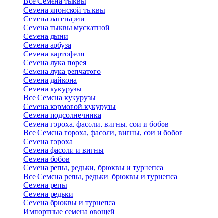
Все Семена тыквы
Семена японской тыквы
Семена лагенарии
Семена тыквы мускатной
Семена дыни
Семена арбуза
Семена картофеля
Семена лука порея
Семена лука репчатого
Семена дайкона
Семена кукурузы
Все Семена кукурузы
Семена кормовой кукурузы
Семена подсолнечника
Семена гороха, фасоли, вигны, сои и бобов
Все Семена гороха, фасоли, вигны, сои и бобов
Семена гороха
Семена фасоли и вигны
Семена бобов
Семена репы, редьки, брюквы и турнепса
Все Семена репы, редьки, брюквы и турнепса
Семена репы
Семена редьки
Семена брюквы и турнепса
Импортные семена овощей