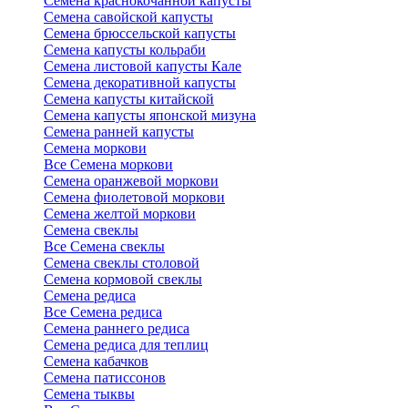
Семена краснокочанной капусты
Семена савойской капусты
Семена брюссельской капусты
Семена капусты кольраби
Семена листовой капусты Кале
Семена декоративной капусты
Семена капусты китайской
Семена капусты японской мизуна
Семена ранней капусты
Семена моркови
Все Семена моркови
Семена оранжевой моркови
Семена фиолетовой моркови
Семена желтой моркови
Семена свеклы
Все Семена свеклы
Семена свеклы столовой
Семена кормовой свеклы
Семена редиса
Все Семена редиса
Семена раннего редиса
Семена редиса для теплиц
Семена кабачков
Семена патиссонов
Семена тыквы