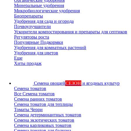
Органические удобрения
Минеральные удобрения
Микробиологические удобрения
Биопрепараты
Удобрения для сада и огорода
Почвоулучшители
Ускорители компостирования и препараты для септиков
Регуляторы роста
Популярные Подкормки
Удобрения для комнатных растений
Удобрения для цветов
Еще
Хиты продаж
Семена овощей
СЕЗОН
и ягодных культур
Семена томатов
Все Семена томатов
Семена ранних томатов
Семена томатов для теплицы
Томаты Черри
Семена детерминантных томатов
Семена экзотических томатов
Семена карликовых томатов
Семена томатов для балкона