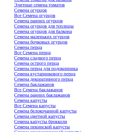
Элитные семена томатов
Семена огурцов
Все Семена огурцов
Семена ранних огурцов
Семена огурцов для теплицы
Семена огурцов для балкона
Семена маленьких огурцов
Семена бочковых огурцов
Семена перца
Все Семена перца
Семена сладкого перца
Семена острого перца
Семена перца для подоконника
Семена кустарникового перца
Семена декоративного перца
Семена баклажанов
Все Семена баклажанов
Семена ранних баклажанов
Семена капусты
Все Семена капусты
Семена белокочанной капусты
Семена цветной капусты
Семена капусты брокколи
Семена пекинской капусты