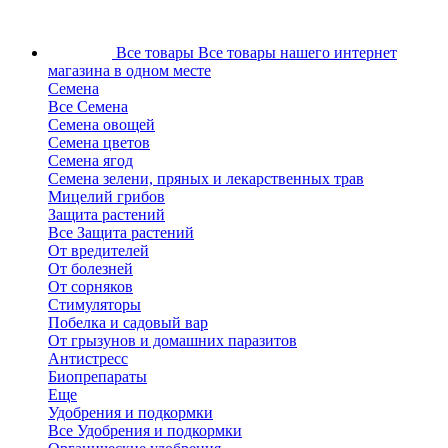
Все товары
Все товары нашего интернет
магазина в одном месте
Семена
Все Семена
Семена овощей
Семена цветов
Семена ягод
Семена зелени, пряных и лекарственных трав
Мицелий грибов
Защита растений
Все Защита растений
От вредителей
От болезней
От сорняков
Стимуляторы
Побелка и садовый вар
От грызунов и домашних паразитов
Антистресс
Биопрепараты
Еще
Удобрения и подкормки
Все Удобрения и подкормки