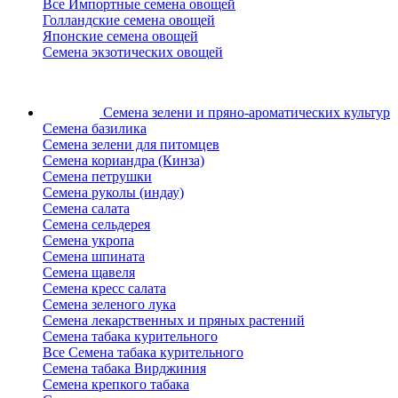
Все Импортные семена овощей
Голландские семена овощей
Японские семена овощей
Семена экзотических овощей
Семена зелени
и пряно-ароматических культур
Семена базилика
Семена зелени для питомцев
Семена кориандра (Кинза)
Семена петрушки
Семена руколы (индау)
Семена салата
Семена сельдерея
Семена укропа
Семена шпината
Семена щавеля
Семена кресс салата
Семена зеленого лука
Семена лекарственных и пряных растений
Семена табака курительного
Все Семена табака курительного
Семена табака Вирджиния
Семена крепкого табака