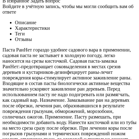
В избранное
Задать вопрос
Войдите в учётную запись, чтобы мы могли сообщить вам об
ответе
Описание
Характеристики
Теги
Отзывы
Паста РанНет гораздо удобнее садового вара в применении,
садовая паста не застывает в холодную погоду, легко
наносится на срезы кисточкой. Садовая паста-замазка
РанНет:-предотвращает соковыделения в местах срезов
деревьев и кустарников-дезинфецирует раны-лечит
повреждения коры-стимулирует активное заживление раны.
Входящие в состав пасты биологически активные вещества
значительно ускоряют заживление ран деревьев. Перед
использованием пасту не надо подогревать или размягчать,
как садовый вар. Назначение. Замазывание ран на деревьях
после обрезки, лечения ран, образовавшихся в результате
повреждения грызунам, обморожений, морозобоин,
солнечных ожогов. Применение. Пасту размешать, при
необходимости добавить воду. Нанести кисточкой или из тубы
на место среза сразу после обрезки. При лечении коры после
погрызов грызунами и термических повреждений ножом