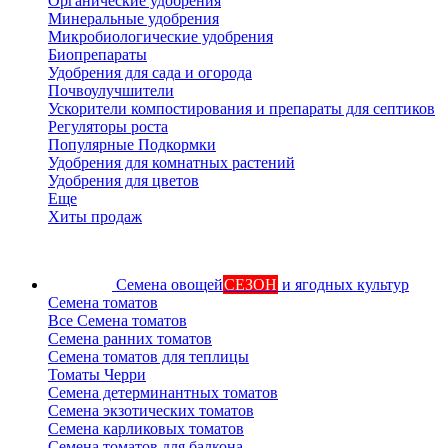
Органические удобрения
Минеральные удобрения
Микробиологические удобрения
Биопрепараты
Удобрения для сада и огорода
Почвоулучшители
Ускорители компостирования и препараты для септиков
Регуляторы роста
Популярные Подкормки
Удобрения для комнатных растений
Удобрения для цветов
Еще
Хиты продаж
Семена овощей
СЕЗОН
и ягодных культур
Семена томатов
Все Семена томатов
Семена ранних томатов
Семена томатов для теплицы
Томаты Черри
Семена детерминантных томатов
Семена экзотических томатов
Семена карликовых томатов
Семена томатов для балкона