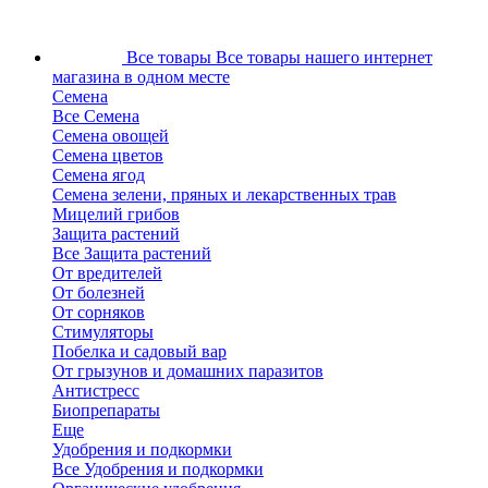
Все товары
Все товары нашего интернет
магазина в одном месте
Семена
Все Семена
Семена овощей
Семена цветов
Семена ягод
Семена зелени, пряных и лекарственных трав
Мицелий грибов
Защита растений
Все Защита растений
От вредителей
От болезней
От сорняков
Стимуляторы
Побелка и садовый вар
От грызунов и домашних паразитов
Антистресс
Биопрепараты
Еще
Удобрения и подкормки
Все Удобрения и подкормки