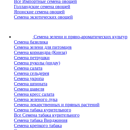
Все Импортные семена овощей
Голландские семена овощей
Японские семена овощей
Семена экзотических овощей
Семена зелени
и пряно-ароматических культур
Семена базилика
Семена зелени для питомцев
Семена кориандра (Кинза)
Семена петрушки
Семена руколы (индау)
Семена салата
Семена сельдерея
Семена укропа
Семена шпината
Семена щавеля
Семена кресс салата
Семена зеленого лука
Семена лекарственных и пряных растений
Семена табака курительного
Все Семена табака курительного
Семена табака Вирджиния
Семена крепкого табака