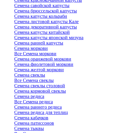
Семена краснокочанной капусты
Семена савойской капусты
Семена брюссельской капусты
Семена капусты кольраби
Семена листовой капусты Кале
Семена декоративной капусты
Семена капусты китайской
Семена капусты японской мизуна
Семена ранней капусты
Семена моркови
Все Семена моркови
Семена оранжевой моркови
Семена фиолетовой моркови
Семена желтой моркови
Семена свеклы
Все Семена свеклы
Семена свеклы столовой
Семена кормовой свеклы
Семена редиса
Все Семена редиса
Семена раннего редиса
Семена редиса для теплиц
Семена кабачков
Семена патиссонов
Семена тыквы