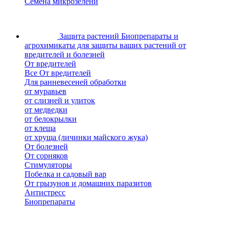
Семена микрозелени
Защита растений
Биопрепараты и
агрохимикаты для защиты ваших растений от
вредителей и болезней
От вредителей
Все От вредителей
Для ранневесеней обработки
от муравьев
от слизней и улиток
от медведки
от белокрылки
от клеща
от хруща (личинки майского жука)
От болезней
От сорняков
Стимуляторы
Побелка и садовый вар
От грызунов и домашних паразитов
Антистресс
Биопрепараты