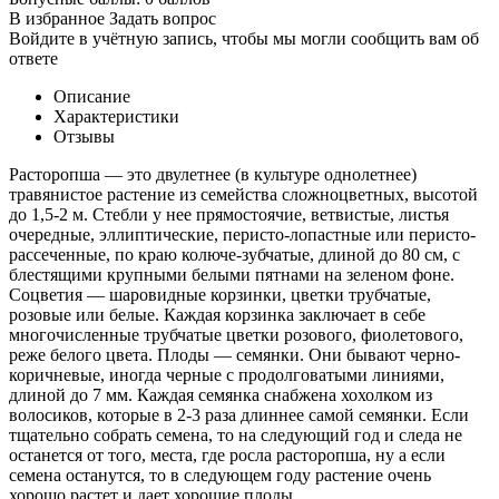
В избранное
Задать вопрос
Войдите в учётную запись, чтобы мы могли сообщить вам об
ответе
Описание
Характеристики
Отзывы
Расторопша — это двулетнее (в культуре однолетнее)
травянистое растение из семейства сложноцветных, высотой
до 1,5-2 м. Стебли у нее прямостоячие, ветвистые, листья
очередные, эллиптические, перисто-лопастные или перисто-
рассеченные, по краю колюче-зубчатые, длиной до 80 см, с
блестящими крупными белыми пятнами на зеленом фоне.
Соцветия — шаровидные корзинки, цветки трубчатые,
розовые или белые. Каждая корзинка заключает в себе
многочисленные трубчатые цветки розового, фиолетового,
реже белого цвета. Плоды — семянки. Они бывают черно-
коричневые, иногда черные с продолговатыми линиями,
длиной до 7 мм. Каждая семянка снабжена хохолком из
волосиков, которые в 2-3 раза длиннее самой семянки. Если
тщательно собрать семена, то на следующий год и следа не
останется от того, места, где росла расторопша, ну а если
семена останутся, то в следующем году растение очень
хорошо растет и дает хорошие плоды.