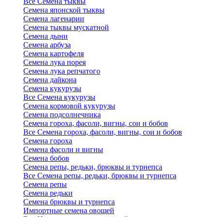
Все Семена тыквы
Семена японской тыквы
Семена лагенарии
Семена тыквы мускатной
Семена дыни
Семена арбуза
Семена картофеля
Семена лука порея
Семена лука репчатого
Семена дайкона
Семена кукурузы
Все Семена кукурузы
Семена кормовой кукурузы
Семена подсолнечника
Семена гороха, фасоли, вигны, сои и бобов
Все Семена гороха, фасоли, вигны, сои и бобов
Семена гороха
Семена фасоли и вигны
Семена бобов
Семена репы, редьки, брюквы и турнепса
Все Семена репы, редьки, брюквы и турнепса
Семена репы
Семена редьки
Семена брюквы и турнепса
Импортные семена овощей