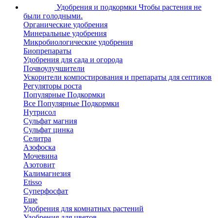
Удобрения и подкормки
Чтобы растения не
были голодными.
Органические удобрения
Минеральные удобрения
Микробиологические удобрения
Биопрепараты
Удобрения для сада и огорода
Почвоулучшители
Ускорители компостирования и препараты для септиков
Регуляторы роста
Популярные Подкормки
Все Популярные Подкормки
Нутрисол
Сульфат магния
Сульфат цинка
Селитра
Азофоска
Мочевина
Азотовит
Калимагнезия
Etisso
Суперфосфат
Еще
Удобрения для комнатных растений
Удобрения для цветов