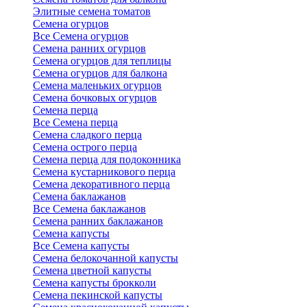
Элитные семена томатов
Семена огурцов
Все Семена огурцов
Семена ранних огурцов
Семена огурцов для теплицы
Семена огурцов для балкона
Семена маленьких огурцов
Семена бочковых огурцов
Семена перца
Все Семена перца
Семена сладкого перца
Семена острого перца
Семена перца для подоконника
Семена кустарникового перца
Семена декоративного перца
Семена баклажанов
Все Семена баклажанов
Семена ранних баклажанов
Семена капусты
Все Семена капусты
Семена белокочанной капусты
Семена цветной капусты
Семена капусты брокколи
Семена пекинской капусты