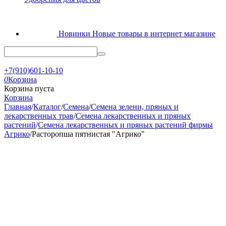
Новинки
Новые товары в интернет магазине
+7(910)601-10-10
0
Корзина
Корзина пуста
Корзина
Главная
/
Каталог
/
Семена
/
Семена зелени, пряных и
лекарственных трав
/
Семена лекарственных и пряных
растений
/
Семена лекарственных и пряных растений фирмы
Агрико
/
Расторопша пятнистая "Агрико"