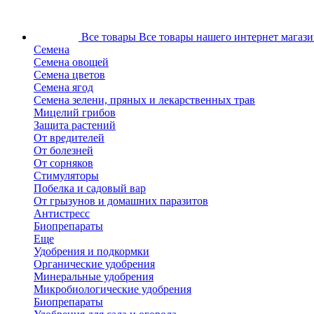
Все товары
Все товары нашего интернет магази
Семена
Семена овощей
Семена цветов
Семена ягод
Семена зелени, пряных и лекарственных трав
Мицелий грибов
Защита растений
От вредителей
От болезней
От сорняков
Стимуляторы
Побелка и садовый вар
От грызунов и домашних паразитов
Антистресс
Биопрепараты
Еще
Удобрения и подкормки
Органические удобрения
Минеральные удобрения
Микробиологические удобрения
Биопрепараты