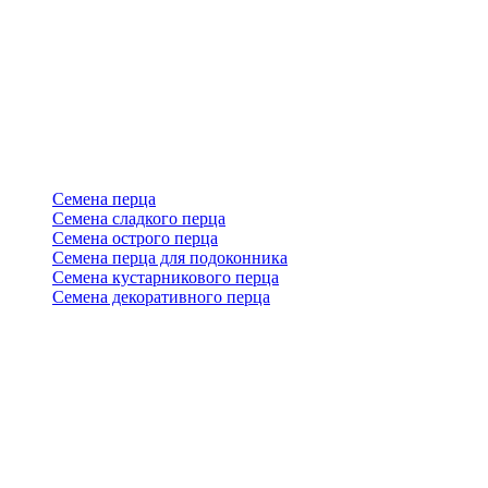
Семена перца
Семена сладкого перца
Семена острого перца
Семена перца для подоконника
Семена кустарникового перца
Семена декоративного перца