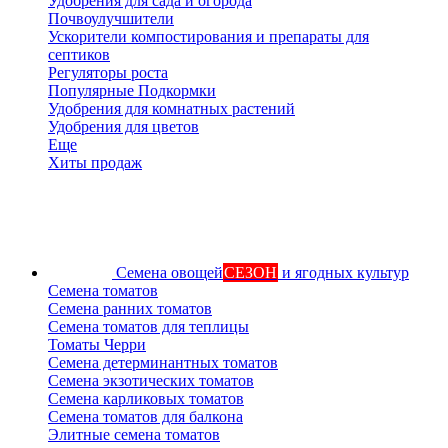
Удобрения для сада и огорода
Почвоулучшители
Ускорители компостирования и препараты для
септиков
Регуляторы роста
Популярные Подкормки
Удобрения для комнатных растений
Удобрения для цветов
Еще
Хиты продаж
Семена овощей
СЕЗОН
и ягодных культур
Семена томатов
Семена ранних томатов
Семена томатов для теплицы
Томаты Черри
Семена детерминантных томатов
Семена экзотических томатов
Семена карликовых томатов
Семена томатов для балкона
Элитные семена томатов