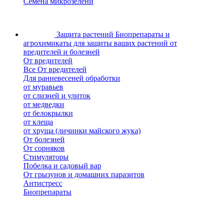
Семена микрозелени
Защита растений
Биопрепараты и
агрохимикаты для защиты ваших растений от
вредителей и болезней
От вредителей
Все От вредителей
Для ранневесеней обработки
от муравьев
от слизней и улиток
от медведки
от белокрылки
от клеща
от хруща (личинки майского жука)
От болезней
От сорняков
Стимуляторы
Побелка и садовый вар
От грызунов и домашних паразитов
Антистресс
Биопрепараты