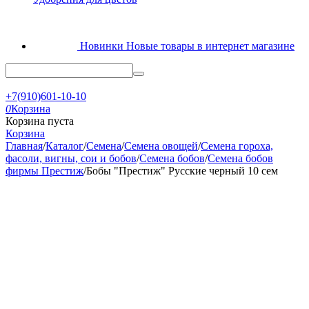
Новинки
Новые товары в интернет магазине
+7(910)601-10-10
0
Корзина
Корзина пуста
Корзина
Главная
/
Каталог
/
Семена
/
Семена овощей
/
Семена гороха,
фасоли, вигны, сои и бобов
/
Семена бобов
/
Семена бобов
фирмы Престиж
/
Бобы "Престиж" Русские черный 10 сем