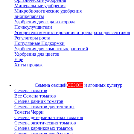
Органические удобрения
Минеральные удобрения
Микробиологические удобрения
Биопрепараты
Удобрения для сада и огорода
Почвоулучшители
Ускорители компостирования и препараты для септиков
Регуляторы роста
Популярные Подкормки
Удобрения для комнатных растений
Удобрения для цветов
Еще
Хиты продаж
Семена овощей
СЕЗОН
и ягодных культур
Семена томатов
Все Семена томатов
Семена ранних томатов
Семена томатов для теплицы
Томаты Черри
Семена детерминантных томатов
Семена экзотических томатов
Семена карликовых томатов
Семена томатов для балкона