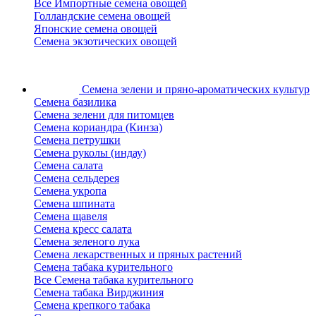
Все Импортные семена овощей
Голландские семена овощей
Японские семена овощей
Семена экзотических овощей
Семена зелени
и пряно-ароматических культур
Семена базилика
Семена зелени для питомцев
Семена кориандра (Кинза)
Семена петрушки
Семена руколы (индау)
Семена салата
Семена сельдерея
Семена укропа
Семена шпината
Семена щавеля
Семена кресс салата
Семена зеленого лука
Семена лекарственных и пряных растений
Семена табака курительного
Все Семена табака курительного
Семена табака Вирджиния
Семена крепкого табака