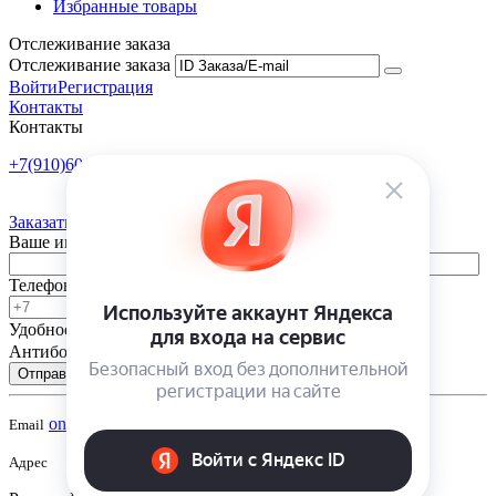
Избранные товары
Отслеживание заказа
Отслеживание заказа
Войти
Регистрация
Контакты
Контакты
+7(910)601-10-10
Пн-Пт: 9:00-18:00
Заказать обратный звонок
Ваше имя
Телефон
Удобное время
-
Антибот
Отправить
onsad@onsad.ru
Email
Адрес