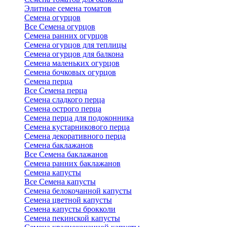
Элитные семена томатов
Семена огурцов
Все Семена огурцов
Семена ранних огурцов
Семена огурцов для теплицы
Семена огурцов для балкона
Семена маленьких огурцов
Семена бочковых огурцов
Семена перца
Все Семена перца
Семена сладкого перца
Семена острого перца
Семена перца для подоконника
Семена кустарникового перца
Семена декоративного перца
Семена баклажанов
Все Семена баклажанов
Семена ранних баклажанов
Семена капусты
Все Семена капусты
Семена белокочанной капусты
Семена цветной капусты
Семена капусты брокколи
Семена пекинской капусты