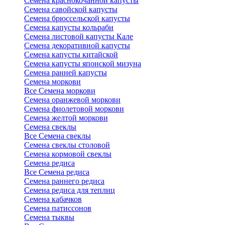
Семена краснокочанной капусты
Семена савойской капусты
Семена брюссельской капусты
Семена капусты кольраби
Семена листовой капусты Кале
Семена декоративной капусты
Семена капусты китайской
Семена капусты японской мизуна
Семена ранней капусты
Семена моркови
Все Семена моркови
Семена оранжевой моркови
Семена фиолетовой моркови
Семена желтой моркови
Семена свеклы
Все Семена свеклы
Семена свеклы столовой
Семена кормовой свеклы
Семена редиса
Все Семена редиса
Семена раннего редиса
Семена редиса для теплиц
Семена кабачков
Семена патиссонов
Семена тыквы