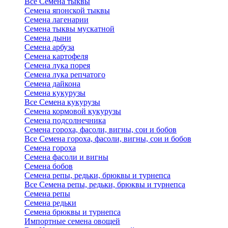
Все Семена тыквы
Семена японской тыквы
Семена лагенарии
Семена тыквы мускатной
Семена дыни
Семена арбуза
Семена картофеля
Семена лука порея
Семена лука репчатого
Семена дайкона
Семена кукурузы
Все Семена кукурузы
Семена кормовой кукурузы
Семена подсолнечника
Семена гороха, фасоли, вигны, сои и бобов
Все Семена гороха, фасоли, вигны, сои и бобов
Семена гороха
Семена фасоли и вигны
Семена бобов
Семена репы, редьки, брюквы и турнепса
Все Семена репы, редьки, брюквы и турнепса
Семена репы
Семена редьки
Семена брюквы и турнепса
Импортные семена овощей