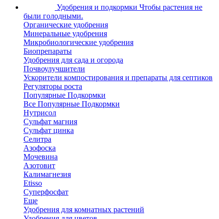
Удобрения и подкормки
Чтобы растения не
были голодными.
Органические удобрения
Минеральные удобрения
Микробиологические удобрения
Биопрепараты
Удобрения для сада и огорода
Почвоулучшители
Ускорители компостирования и препараты для септиков
Регуляторы роста
Популярные Подкормки
Все Популярные Подкормки
Нутрисол
Сульфат магния
Сульфат цинка
Селитра
Азофоска
Мочевина
Азотовит
Калимагнезия
Etisso
Суперфосфат
Еще
Удобрения для комнатных растений
Удобрения для цветов