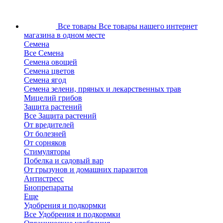
Все товары
Все товары нашего интернет
магазина в одном месте
Семена
Все Семена
Семена овощей
Семена цветов
Семена ягод
Семена зелени, пряных и лекарственных трав
Мицелий грибов
Защита растений
Все Защита растений
От вредителей
От болезней
От сорняков
Стимуляторы
Побелка и садовый вар
От грызунов и домашних паразитов
Антистресс
Биопрепараты
Еще
Удобрения и подкормки
Все Удобрения и подкормки