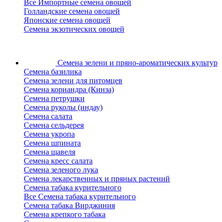
Все Импортные семена овощей
Голландские семена овощей
Японские семена овощей
Семена экзотических овощей
Семена зелени
и пряно-ароматических культур
Семена базилика
Семена зелени для питомцев
Семена кориандра (Кинза)
Семена петрушки
Семена руколы (индау)
Семена салата
Семена сельдерея
Семена укропа
Семена шпината
Семена щавеля
Семена кресс салата
Семена зеленого лука
Семена лекарственных и пряных растений
Семена табака курительного
Все Семена табака курительного
Семена табака Вирджиния
Семена крепкого табака