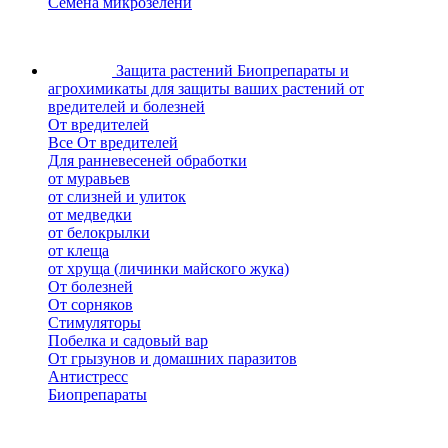
Семена микрозелени
Защита растений
Биопрепараты и
агрохимикаты для защиты ваших растений от
вредителей и болезней
От вредителей
Все От вредителей
Для ранневесеней обработки
от муравьев
от слизней и улиток
от медведки
от белокрылки
от клеща
от хруща (личинки майского жука)
От болезней
От сорняков
Стимуляторы
Побелка и садовый вар
От грызунов и домашних паразитов
Антистресс
Биопрепараты