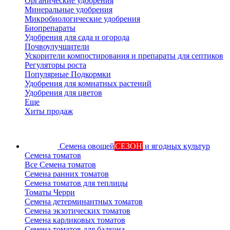
Органические удобрения
Минеральные удобрения
Микробиологические удобрения
Биопрепараты
Удобрения для сада и огорода
Почвоулучшители
Ускорители компостирования и препараты для септиков
Регуляторы роста
Популярные Подкормки
Удобрения для комнатных растений
Удобрения для цветов
Еще
Хиты продаж
Семена овощей
СЕЗОН
и ягодных культур
Семена томатов
Все Семена томатов
Семена ранних томатов
Семена томатов для теплицы
Томаты Черри
Семена детерминантных томатов
Семена экзотических томатов
Семена карликовых томатов
Семена томатов для балкона