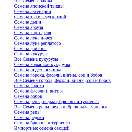
Все Семена тыквы
Семена японской тыквы
Семена лагенарии
Семена тыквы мускатной
Семена дыни
Семена арбуза
Семена картофеля
Семена лука порея
Семена лука репчатого
Семена дайкона
Семена кукурузы
Все Семена кукурузы
Семена кормовой кукурузы
Семена подсолнечника
Семена гороха, фасоли, вигны, сои и бобов
Все Семена гороха, фасоли, вигны, сои и бобов
Семена гороха
Семена фасоли и вигны
Семена бобов
Семена репы, редьки, брюквы и турнепса
Все Семена репы, редьки, брюквы и турнепса
Семена репы
Семена редьки
Семена брюквы и турнепса
Импортные семена овощей