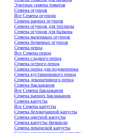
Элитные семена томатов
Семена огурцов
Все Семена огурцов
Семена ранних огурцов
Семена огурцов для теплицы
Семена огурцов для балкона
Семена маленьких огурцов
Семена бочковых огурцов
Семена перца
Все Семена перца
Семена сладкого перца
Семена острого перца
Семена перца для подоконника
Семена кустарникового перца
Семена декоративного перца
Семена баклажанов
Все Семена баклажанов
Семена ранних баклажанов
Семена капусты
Все Семена капусты
Семена белокочанной капусты
Семена цветной капусты
Семена капусты брокколи
Семена пекинской капусты