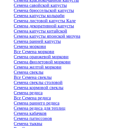
Семена краснокочанной капусты
Семена савойской капусты
Семена брюссельской капусты
Семена капусты кольраби
Семена листовой капусты Кале
Семена декоративной капусты
Семена капусты китайской
Семена капусты японской мизуна
Семена ранней капусты
Семена моркови
Все Семена моркови
Семена оранжевой моркови
Семена фиолетовой моркови
Семена желтой моркови
Семена свеклы
Все Семена свеклы
Семена свеклы столовой
Семена кормовой свеклы
Семена редиса
Все Семена редиса
Семена раннего редиса
Семена редиса для теплиц
Семена кабачков
Семена патиссонов
Семена тыквы