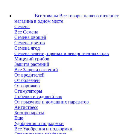
Все товары
Все товары нашего интернет
магазина в одном месте
Семена
Все Семена
Семена овощей
Семена цветов
Семена ягод
Семена зелени, пряных и лекарственных трав
Мицелий грибов
Защита растений
Все Защита растений
От вредителей
От болезней
От сорняков
Стимуляторы
Побелка и садовый вар
От грызунов и домашних паразитов
Антистресс
Биопрепараты
Еще
Удобрения и подкормки
Все Удобрения и подкормки