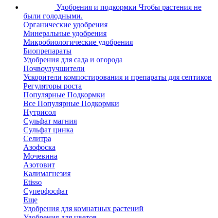
Удобрения и подкормки
Чтобы растения не
были голодными.
Органические удобрения
Минеральные удобрения
Микробиологические удобрения
Биопрепараты
Удобрения для сада и огорода
Почвоулучшители
Ускорители компостирования и препараты для септиков
Регуляторы роста
Популярные Подкормки
Все Популярные Подкормки
Нутрисол
Сульфат магния
Сульфат цинка
Селитра
Азофоска
Мочевина
Азотовит
Калимагнезия
Etisso
Суперфосфат
Еще
Удобрения для комнатных растений
Удобрения для цветов