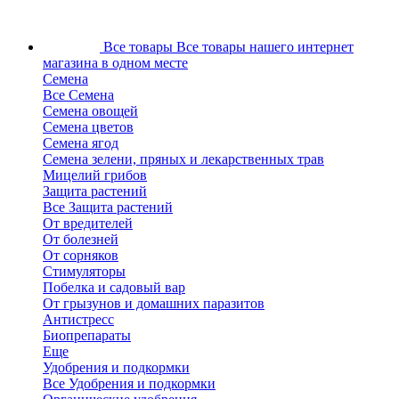
Все товары
Все товары нашего интернет
магазина в одном месте
Семена
Все Семена
Семена овощей
Семена цветов
Семена ягод
Семена зелени, пряных и лекарственных трав
Мицелий грибов
Защита растений
Все Защита растений
От вредителей
От болезней
От сорняков
Стимуляторы
Побелка и садовый вар
От грызунов и домашних паразитов
Антистресс
Биопрепараты
Еще
Удобрения и подкормки
Все Удобрения и подкормки