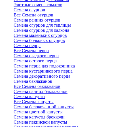
Элитные семена томатов
Семена огурцов
Все Семена огурцов
Семена ранних огурцов
Семена огурцов для теплицы
Семена огурцов для балкона
Семена маленьких огурцов
Семена бочковых огурцов
Семена перца
Все Семена перца
Семена сладкого перца
Семена острого перца
Семена перца для подоконника
Семена кустарникового перца
Семена декоративного перца
Семена баклажанов
Все Семена баклажанов
Семена ранних баклажанов
Семена капусты
Все Семена капусты
Семена белокочанной капусты
Семена цветной капусты
Семена капусты брокколи
Семена пекинской капусты