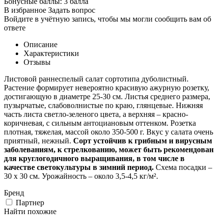
Бонусные баллы:
3 балла
В избранное
Задать вопрос
Войдите в учётную запись, чтобы мы могли сообщить вам об
ответе
Описание
Характеристики
Отзывы
Листовой раннеспелый салат сортотипа дуболистный.
Растение формирует невероятно красивую ажурную розетку,
достигающую в диаметре 25-30 см. Листья среднего размера,
пузырчатые, слабоволнистые по краю, глянцевые. Нижняя
часть листа светло-зеленого цвета, а верхняя – красно-
коричневая, с сильным антоциановым оттенком. Розетка
плотная, тяжелая, массой около 350-500 г. Вкус у салата очень
приятный, нежный.
Сорт устойчив к грибным и вирусным
заболеваниям, к стрелкованию, может быть рекомендован
для круглогодичного выращивания, в том числе в
качестве светокультуры в зимний период.
Схема посадки –
30 х 30 см. Урожайность – около 3,5-4,5 кг/м².
Бренд
Партнер
Найти похожие