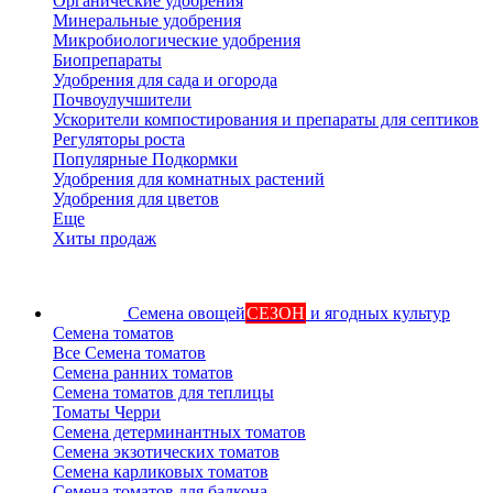
Органические удобрения
Минеральные удобрения
Микробиологические удобрения
Биопрепараты
Удобрения для сада и огорода
Почвоулучшители
Ускорители компостирования и препараты для септиков
Регуляторы роста
Популярные Подкормки
Удобрения для комнатных растений
Удобрения для цветов
Еще
Хиты продаж
Семена овощей
СЕЗОН
и ягодных культур
Семена томатов
Все Семена томатов
Семена ранних томатов
Семена томатов для теплицы
Томаты Черри
Семена детерминантных томатов
Семена экзотических томатов
Семена карликовых томатов
Семена томатов для балкона