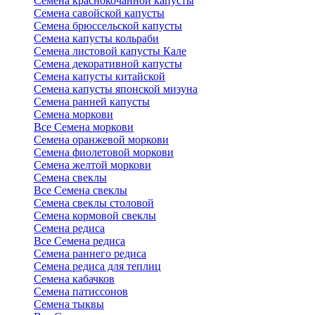
Семена краснокочанной капусты
Семена савойской капусты
Семена брюссельской капусты
Семена капусты кольраби
Семена листовой капусты Кале
Семена декоративной капусты
Семена капусты китайской
Семена капусты японской мизуна
Семена ранней капусты
Семена моркови
Все Семена моркови
Семена оранжевой моркови
Семена фиолетовой моркови
Семена желтой моркови
Семена свеклы
Все Семена свеклы
Семена свеклы столовой
Семена кормовой свеклы
Семена редиса
Все Семена редиса
Семена раннего редиса
Семена редиса для теплиц
Семена кабачков
Семена патиссонов
Семена тыквы