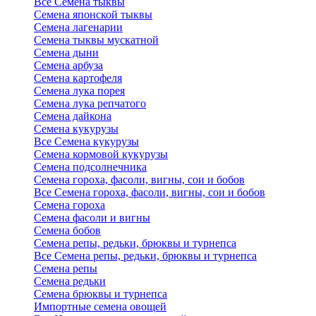
Все Семена тыквы
Семена японской тыквы
Семена лагенарии
Семена тыквы мускатной
Семена дыни
Семена арбуза
Семена картофеля
Семена лука порея
Семена лука репчатого
Семена дайкона
Семена кукурузы
Все Семена кукурузы
Семена кормовой кукурузы
Семена подсолнечника
Семена гороха, фасоли, вигны, сои и бобов
Все Семена гороха, фасоли, вигны, сои и бобов
Семена гороха
Семена фасоли и вигны
Семена бобов
Семена репы, редьки, брюквы и турнепса
Все Семена репы, редьки, брюквы и турнепса
Семена репы
Семена редьки
Семена брюквы и турнепса
Импортные семена овощей