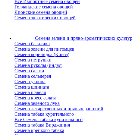
Все Импортные семена овощей
Голландские семена овощей
Японские семена овощей
Семена экзотических овощей
Семена зелени
и пряно-ароматических культур
Семена базилика
Семена зелени для питомцев
Семена кориандра (Кинза)
Семена петрушки
Семена руколы (индау)
Семена салата
Семена сельдерея
Семена укропа
Семена шпината
Семена щавеля
Семена кресс салата
Семена зеленого лука
Семена лекарственных и пряных растений
Семена табака курительного
Все Семена табака курительного
Семена табака Вирджиния
Семена крепкого табака