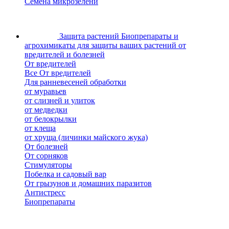
Семена микрозелени
Защита растений
Биопрепараты и
агрохимикаты для защиты ваших растений от
вредителей и болезней
От вредителей
Все От вредителей
Для ранневесеней обработки
от муравьев
от слизней и улиток
от медведки
от белокрылки
от клеща
от хруща (личинки майского жука)
От болезней
От сорняков
Стимуляторы
Побелка и садовый вар
От грызунов и домашних паразитов
Антистресс
Биопрепараты