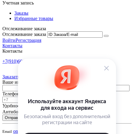
Учетная запись
Заказы
Избранные товары
Отслеживание заказа
Отслеживание заказа
Войти
Регистрация
Контакты
Контакты
+7(910)601-10-10
Пн-Пт: 9:00-18:00
Заказать обратный звонок
Ваше имя
Телефон
Удобное время
-
Антибот
Отправить
onsad@onsad.ru
Email