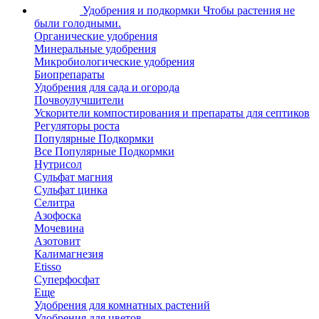
Удобрения и подкормки
Чтобы растения не
были голодными.
Органические удобрения
Минеральные удобрения
Микробиологические удобрения
Биопрепараты
Удобрения для сада и огорода
Почвоулучшители
Ускорители компостирования и препараты для септиков
Регуляторы роста
Популярные Подкормки
Все Популярные Подкормки
Нутрисол
Сульфат магния
Сульфат цинка
Селитра
Азофоска
Мочевина
Азотовит
Калимагнезия
Etisso
Суперфосфат
Еще
Удобрения для комнатных растений
Удобрения для цветов