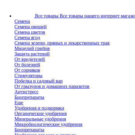
Все товары
Все товары нашего интернет магази
Семена
Семена овощей
Семена цветов
Семена ягод
Семена зелени, пряных и лекарственных трав
Мицелий грибов
Защита растений
От вредителей
От болезней
От сорняков
Стимуляторы
Побелка и садовый вар
От грызунов и домашних паразитов
Антистресс
Биопрепараты
Еще
Удобрения и подкормки
Органические удобрения
Минеральные удобрения
Микробиологические удобрения
Биопрепараты