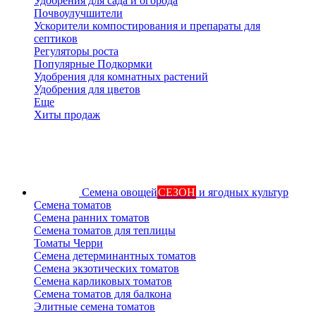
Удобрения для сада и огорода
Почвоулучшители
Ускорители компостирования и препараты для
септиков
Регуляторы роста
Популярные Подкормки
Удобрения для комнатных растений
Удобрения для цветов
Еще
Хиты продаж
Семена овощей
СЕЗОН
и ягодных культур
Семена томатов
Семена ранних томатов
Семена томатов для теплицы
Томаты Черри
Семена детерминантных томатов
Семена экзотических томатов
Семена карликовых томатов
Семена томатов для балкона
Элитные семена томатов