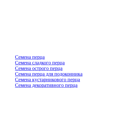
Семена перца
Семена сладкого перца
Семена острого перца
Семена перца для подоконника
Семена кустарникового перца
Семена декоративного перца