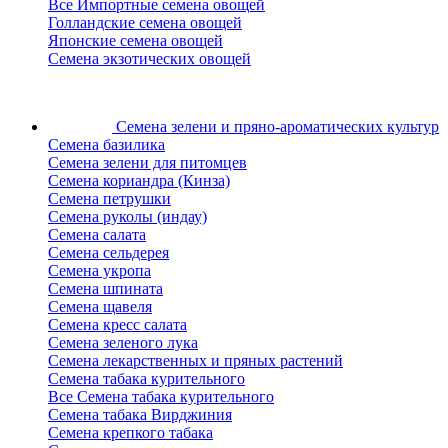
Все Импортные семена овощей
Голландские семена овощей
Японские семена овощей
Семена экзотических овощей
Семена зелени
и пряно-ароматических культур
Семена базилика
Семена зелени для питомцев
Семена кориандра (Кинза)
Семена петрушки
Семена руколы (индау)
Семена салата
Семена сельдерея
Семена укропа
Семена шпината
Семена щавеля
Семена кресс салата
Семена зеленого лука
Семена лекарственных и пряных растений
Семена табака курительного
Все Семена табака курительного
Семена табака Вирджиния
Семена крепкого табака