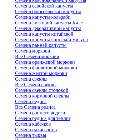
Семена краснокочанной капусты
Семена савойской капусты
Семена брюссельской капусты
Семена капусты кольраби
Семена листовой капусты Кале
Семена декоративной капусты
Семена капусты китайской
Семена капусты японской мизуна
Семена ранней капусты
Семена моркови
Все Семена моркови
Семена оранжевой моркови
Семена фиолетовой моркови
Семена желтой моркови
Семена свеклы
Все Семена свеклы
Семена свеклы столовой
Семена кормовой свеклы
Семена редиса
Все Семена редиса
Семена раннего редиса
Семена редиса для теплиц
Семена кабачков
Семена патиссонов
Семена тыквы