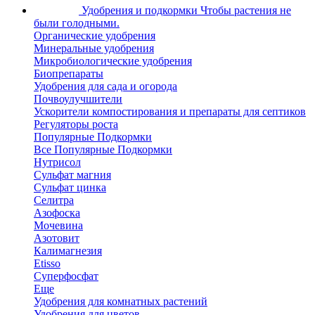
Удобрения и подкормки
Чтобы растения не
были голодными.
Органические удобрения
Минеральные удобрения
Микробиологические удобрения
Биопрепараты
Удобрения для сада и огорода
Почвоулучшители
Ускорители компостирования и препараты для септиков
Регуляторы роста
Популярные Подкормки
Все Популярные Подкормки
Нутрисол
Сульфат магния
Сульфат цинка
Селитра
Азофоска
Мочевина
Азотовит
Калимагнезия
Etisso
Суперфосфат
Еще
Удобрения для комнатных растений
Удобрения для цветов