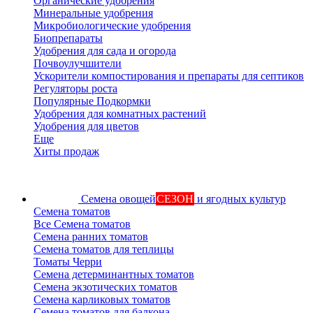
Органические удобрения
Минеральные удобрения
Микробиологические удобрения
Биопрепараты
Удобрения для сада и огорода
Почвоулучшители
Ускорители компостирования и препараты для септиков
Регуляторы роста
Популярные Подкормки
Удобрения для комнатных растений
Удобрения для цветов
Еще
Хиты продаж
Семена овощей
СЕЗОН
и ягодных культур
Семена томатов
Все Семена томатов
Семена ранних томатов
Семена томатов для теплицы
Томаты Черри
Семена детерминантных томатов
Семена экзотических томатов
Семена карликовых томатов
Семена томатов для балкона