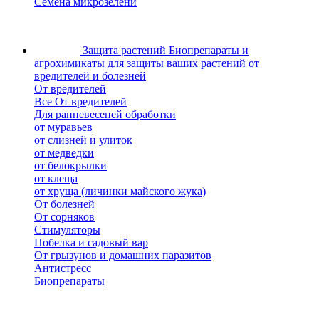
Семена микрозелени
Защита растений
Биопрепараты и
агрохимикаты для защиты ваших растений от
вредителей и болезней
От вредителей
Все От вредителей
Для ранневесеней обработки
от муравьев
от слизней и улиток
от медведки
от белокрылки
от клеща
от хруща (личинки майского жука)
От болезней
От сорняков
Стимуляторы
Побелка и садовый вар
От грызунов и домашних паразитов
Антистресс
Биопрепараты