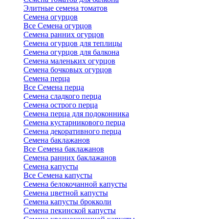
Элитные семена томатов
Семена огурцов
Все Семена огурцов
Семена ранних огурцов
Семена огурцов для теплицы
Семена огурцов для балкона
Семена маленьких огурцов
Семена бочковых огурцов
Семена перца
Все Семена перца
Семена сладкого перца
Семена острого перца
Семена перца для подоконника
Семена кустарникового перца
Семена декоративного перца
Семена баклажанов
Все Семена баклажанов
Семена ранних баклажанов
Семена капусты
Все Семена капусты
Семена белокочанной капусты
Семена цветной капусты
Семена капусты брокколи
Семена пекинской капусты