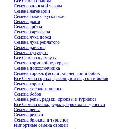
Все Семена тыквы
Семена японской тыквы
Семена лагенарии
Семена тыквы мускатной
Семена дыни
Семена арбуза
Семена картофеля
Семена лука порея
Семена лука репчатого
Семена дайкона
Семена кукурузы
Все Семена кукурузы
Семена кормовой кукурузы
Семена подсолнечника
Семена гороха, фасоли, вигны, сои и бобов
Все Семена гороха, фасоли, вигны, сои и бобов
Семена гороха
Семена фасоли и вигны
Семена бобов
Семена репы, редьки, брюквы и турнепса
Все Семена репы, редьки, брюквы и турнепса
Семена репы
Семена редьки
Семена брюквы и турнепса
Импортные семена овощей