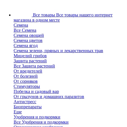
Все товары
Все товары нашего интернет
магазина в одном месте
Семена
Все Семена
Семена овощей
Семена цветов
Семена ягод
Семена зелени, пряных и лекарственных трав
Мицелий грибов
Защита растений
Все Защита растений
От вредителей
От болезней
От сорняков
Стимуляторы
Побелка и садовый вар
От грызунов и домашних паразитов
Антистресс
Биопрепараты
Еще
Удобрения и подкормки
Все Удобрения и подкормки