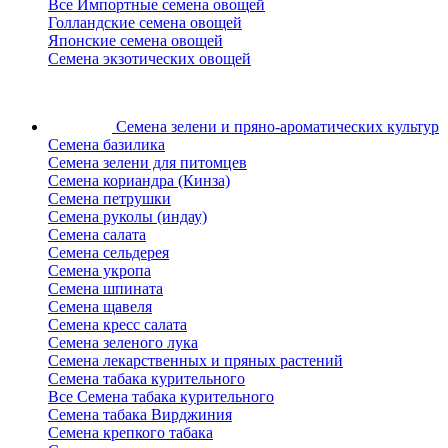
Все Импортные семена овощей
Голландские семена овощей
Японские семена овощей
Семена экзотических овощей
Семена зелени
и пряно-ароматических культур
Семена базилика
Семена зелени для питомцев
Семена кориандра (Кинза)
Семена петрушки
Семена руколы (индау)
Семена салата
Семена сельдерея
Семена укропа
Семена шпината
Семена щавеля
Семена кресс салата
Семена зеленого лука
Семена лекарственных и пряных растений
Семена табака курительного
Все Семена табака курительного
Семена табака Вирджиния
Семена крепкого табака