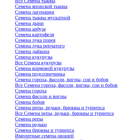
Все Семена тыквы
Семена японской тыквы
Семена лагенарии
Семена тыквы мускатной
Семена дыни
Семена арбуза
Семена картофеля
Семена лука порея
Семена лука репчатого
Семена дайкона
Семена кукурузы
Все Семена кукурузы
Семена кормовой кукурузы
Семена подсолнечника
Семена гороха, фасоли, вигны, сои и бобов
Все Семена гороха, фасоли, вигны, сои и бобов
Семена гороха
Семена фасоли и вигны
Семена бобов
Семена репы, редьки, брюквы и турнепса
Все Семена репы, редьки, брюквы и турнепса
Семена репы
Семена редьки
Семена брюквы и турнепса
Импортные семена овощей