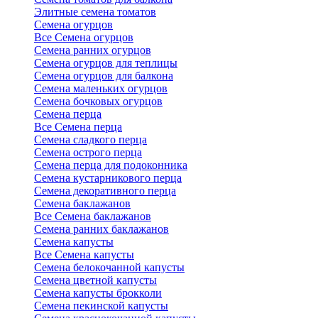
Элитные семена томатов
Семена огурцов
Все Семена огурцов
Семена ранних огурцов
Семена огурцов для теплицы
Семена огурцов для балкона
Семена маленьких огурцов
Семена бочковых огурцов
Семена перца
Все Семена перца
Семена сладкого перца
Семена острого перца
Семена перца для подоконника
Семена кустарникового перца
Семена декоративного перца
Семена баклажанов
Все Семена баклажанов
Семена ранних баклажанов
Семена капусты
Все Семена капусты
Семена белокочанной капусты
Семена цветной капусты
Семена капусты брокколи
Семена пекинской капусты