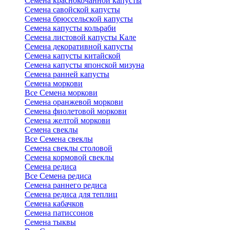
Семена краснокочанной капусты
Семена савойской капусты
Семена брюссельской капусты
Семена капусты кольраби
Семена листовой капусты Кале
Семена декоративной капусты
Семена капусты китайской
Семена капусты японской мизуна
Семена ранней капусты
Семена моркови
Все Семена моркови
Семена оранжевой моркови
Семена фиолетовой моркови
Семена желтой моркови
Семена свеклы
Все Семена свеклы
Семена свеклы столовой
Семена кормовой свеклы
Семена редиса
Все Семена редиса
Семена раннего редиса
Семена редиса для теплиц
Семена кабачков
Семена патиссонов
Семена тыквы