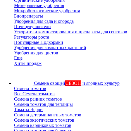
Органические удобрения
Минеральные удобрения
Микробиологические удобрения
Биопрепараты
Удобрения для сада и огорода
Почвоулучшители
Ускорители компостирования и препараты для септиков
Регуляторы роста
Популярные Подкормки
Удобрения для комнатных растений
Удобрения для цветов
Еще
Хиты продаж
Семена овощей
СЕЗОН
и ягодных культур
Семена томатов
Все Семена томатов
Семена ранних томатов
Семена томатов для теплицы
Томаты Черри
Семена детерминантных томатов
Семена экзотических томатов
Семена карликовых томатов
Семена томатов для балкона