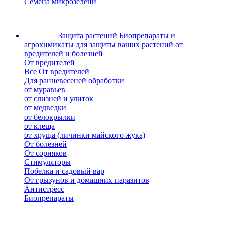
Семена микрозелени
Защита растений
Биопрепараты и
агрохимикаты для защиты ваших растений от
вредителей и болезней
От вредителей
Все От вредителей
Для ранневесеней обработки
от муравьев
от слизней и улиток
от медведки
от белокрылки
от клеща
от хруща (личинки майского жука)
От болезней
От сорняков
Стимуляторы
Побелка и садовый вар
От грызунов и домашних паразитов
Антистресс
Биопрепараты