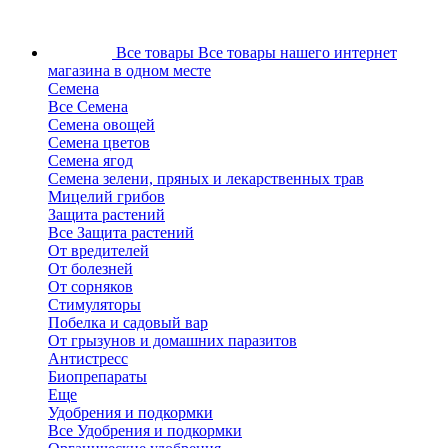
Все товары
Все товары нашего интернет
магазина в одном месте
Семена
Все Семена
Семена овощей
Семена цветов
Семена ягод
Семена зелени, пряных и лекарственных трав
Мицелий грибов
Защита растений
Все Защита растений
От вредителей
От болезней
От сорняков
Стимуляторы
Побелка и садовый вар
От грызунов и домашних паразитов
Антистресс
Биопрепараты
Еще
Удобрения и подкормки
Все Удобрения и подкормки