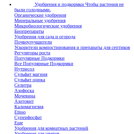
Удобрения и подкормки
Чтобы растения не
были голодными.
Органические удобрения
Минеральные удобрения
Микробиологические удобрения
Биопрепараты
Удобрения для сада и огорода
Почвоулучшители
Ускорители компостирования и препараты для септиков
Регуляторы роста
Популярные Подкормки
Все Популярные Подкормки
Нутрисол
Сульфат магния
Сульфат цинка
Селитра
Азофоска
Мочевина
Азотовит
Калимагнезия
Etisso
Суперфосфат
Еще
Удобрения для комнатных растений
Удобрения для цветов