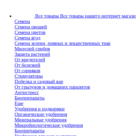
Все товары
Все товары нашего интернет магази
Семена
Семена овощей
Семена цветов
Семена ягод
Семена зелени, пряных и лекарственных трав
Мицелий грибов
Защита растений
От вредителей
От болезней
От сорняков
Стимуляторы
Побелка и садовый вар
От грызунов и домашних паразитов
Антистресс
Биопрепараты
Еще
Удобрения и подкормки
Органические удобрения
Минеральные удобрения
Микробиологические удобрения
Биопрепараты