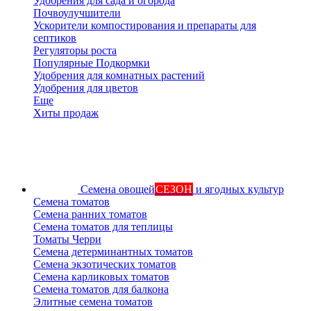
Удобрения для сада и огорода
Почвоулучшители
Ускорители компостирования и препараты для
септиков
Регуляторы роста
Популярные Подкормки
Удобрения для комнатных растений
Удобрения для цветов
Еще
Хиты продаж
Семена овощей
СЕЗОН
и ягодных культур
Семена томатов
Семена ранних томатов
Семена томатов для теплицы
Томаты Черри
Семена детерминантных томатов
Семена экзотических томатов
Семена карликовых томатов
Семена томатов для балкона
Элитные семена томатов