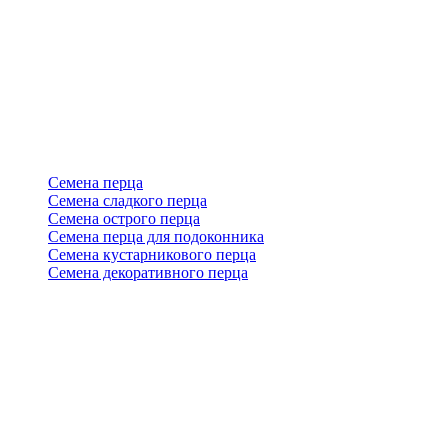
Семена перца
Семена сладкого перца
Семена острого перца
Семена перца для подоконника
Семена кустарникового перца
Семена декоративного перца