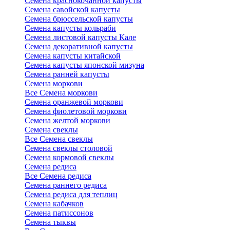
Семена краснокочанной капусты
Семена савойской капусты
Семена брюссельской капусты
Семена капусты кольраби
Семена листовой капусты Кале
Семена декоративной капусты
Семена капусты китайской
Семена капусты японской мизуна
Семена ранней капусты
Семена моркови
Все Семена моркови
Семена оранжевой моркови
Семена фиолетовой моркови
Семена желтой моркови
Семена свеклы
Все Семена свеклы
Семена свеклы столовой
Семена кормовой свеклы
Семена редиса
Все Семена редиса
Семена раннего редиса
Семена редиса для теплиц
Семена кабачков
Семена патиссонов
Семена тыквы