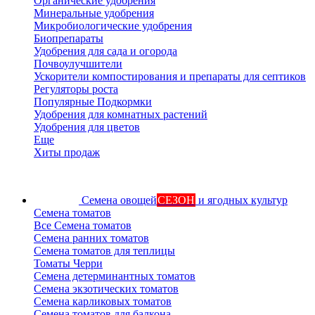
Органические удобрения
Минеральные удобрения
Микробиологические удобрения
Биопрепараты
Удобрения для сада и огорода
Почвоулучшители
Ускорители компостирования и препараты для септиков
Регуляторы роста
Популярные Подкормки
Удобрения для комнатных растений
Удобрения для цветов
Еще
Хиты продаж
Семена овощей
СЕЗОН
и ягодных культур
Семена томатов
Все Семена томатов
Семена ранних томатов
Семена томатов для теплицы
Томаты Черри
Семена детерминантных томатов
Семена экзотических томатов
Семена карликовых томатов
Семена томатов для балкона