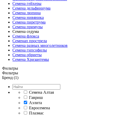
Семена гейхеры
Семена дельфиниума
Семена люпина
Семена нивяника
Семена пиретрума
Семена примулы
Семена седума
Семена флокса
Семенап прострела
Семена разных многолетников
Семена гипсофилы
Семена обриеты
Семена Хризантемы
Фильтры
Фильтры
Бренд (1)
Семена Алтая
Гавриш
Аэлита
Евросемена
Плазмас