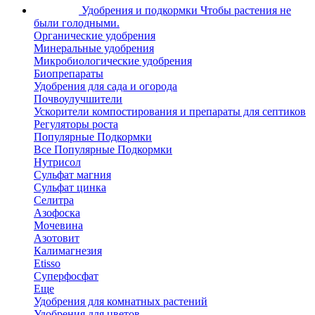
Удобрения и подкормки
Чтобы растения не
были голодными.
Органические удобрения
Минеральные удобрения
Микробиологические удобрения
Биопрепараты
Удобрения для сада и огорода
Почвоулучшители
Ускорители компостирования и препараты для септиков
Регуляторы роста
Популярные Подкормки
Все Популярные Подкормки
Нутрисол
Сульфат магния
Сульфат цинка
Селитра
Азофоска
Мочевина
Азотовит
Калимагнезия
Etisso
Суперфосфат
Еще
Удобрения для комнатных растений
Удобрения для цветов