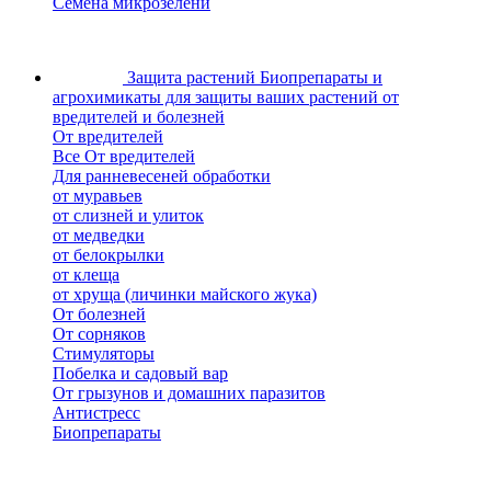
Семена микрозелени
Защита растений
Биопрепараты и
агрохимикаты для защиты ваших растений от
вредителей и болезней
От вредителей
Все От вредителей
Для ранневесеней обработки
от муравьев
от слизней и улиток
от медведки
от белокрылки
от клеща
от хруща (личинки майского жука)
От болезней
От сорняков
Стимуляторы
Побелка и садовый вар
От грызунов и домашних паразитов
Антистресс
Биопрепараты