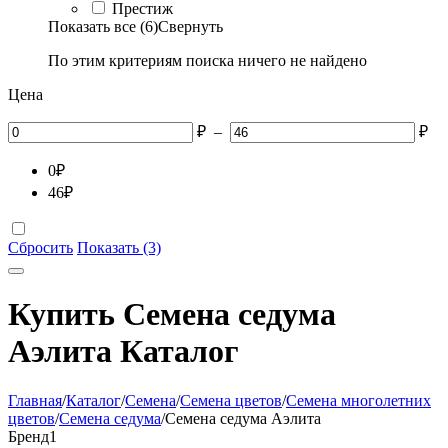
Престиж
Показать все (6)
Свернуть
По этим критериям поиска ничего не найдено
Цена
₽
–
₽
0
₽
46
₽
Сбросить
Показать (3)
Купить Семена седума
Аэлита Каталог
Главная
/
Каталог
/
Семена
/
Семена цветов
/
Семена многолетних
цветов
/
Семена седума
/
Семена седума Аэлита
Бренд
1