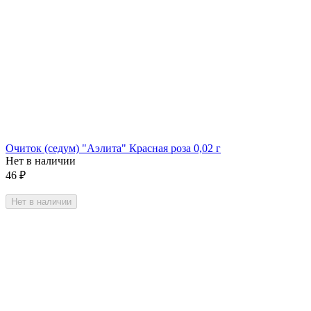
Очиток (седум) "Аэлита" Красная роза 0,02 г
Нет в наличии
46
₽
Нет в наличии