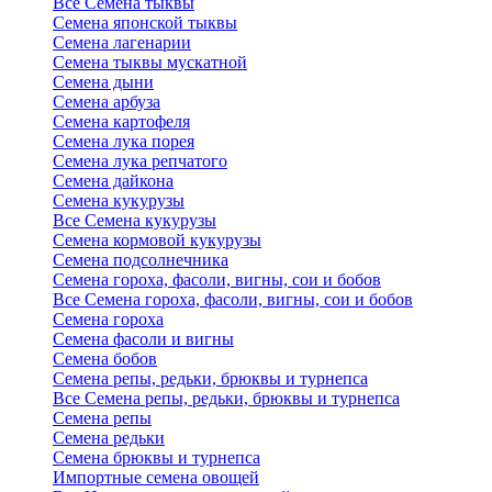
Все Семена тыквы
Семена японской тыквы
Семена лагенарии
Семена тыквы мускатной
Семена дыни
Семена арбуза
Семена картофеля
Семена лука порея
Семена лука репчатого
Семена дайкона
Семена кукурузы
Все Семена кукурузы
Семена кормовой кукурузы
Семена подсолнечника
Семена гороха, фасоли, вигны, сои и бобов
Все Семена гороха, фасоли, вигны, сои и бобов
Семена гороха
Семена фасоли и вигны
Семена бобов
Семена репы, редьки, брюквы и турнепса
Все Семена репы, редьки, брюквы и турнепса
Семена репы
Семена редьки
Семена брюквы и турнепса
Импортные семена овощей