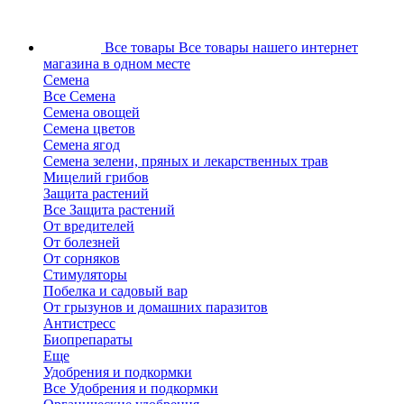
Все товары
Все товары нашего интернет
магазина в одном месте
Семена
Все Семена
Семена овощей
Семена цветов
Семена ягод
Семена зелени, пряных и лекарственных трав
Мицелий грибов
Защита растений
Все Защита растений
От вредителей
От болезней
От сорняков
Стимуляторы
Побелка и садовый вар
От грызунов и домашних паразитов
Антистресс
Биопрепараты
Еще
Удобрения и подкормки
Все Удобрения и подкормки