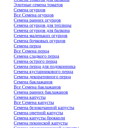
Элитные семена томатов
Семена огурцов
Все Семена огурцов
Семена ранних огурцов
Семена огурцов для теплицы
Семена огурцов для балкона
Семена маленьких огурцов
Семена бочковых огурцов
Семена перца
Все Семена перца
Семена сладкого перца
Семена острого перца
Семена перца для подоконника
Семена кустарникового перца
Семена декоративного перца
Семена баклажанов
Все Семена баклажанов
Семена ранних баклажанов
Семена капусты
Все Семена капусты
Семена белокочанной капусты
Семена цветной капусты
Семена капусты брокколи
Семена пекинской капусты