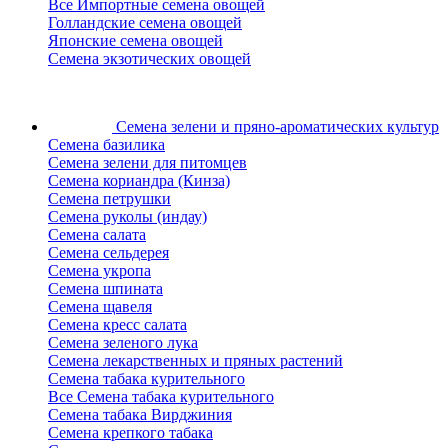
Все Импортные семена овощей
Голландские семена овощей
Японские семена овощей
Семена экзотических овощей
Семена зелени
и пряно-ароматических культур
Семена базилика
Семена зелени для питомцев
Семена кориандра (Кинза)
Семена петрушки
Семена руколы (индау)
Семена салата
Семена сельдерея
Семена укропа
Семена шпината
Семена щавеля
Семена кресс салата
Семена зеленого лука
Семена лекарственных и пряных растений
Семена табака курительного
Все Семена табака курительного
Семена табака Вирджиния
Семена крепкого табака