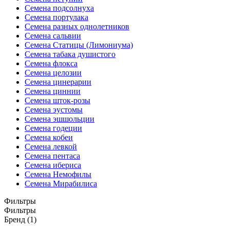
Семена подсолнуха
Семена портулака
Семена разных однолетников
Семена сальвии
Семена Статицы (Лимониума)
Семена табака душистого
Семена флокса
Семена целозии
Семена цинерарии
Семена циннии
Семена шток-розы
Семена эустомы
Семена эшшольции
Семена годеции
Семена кобеи
Семена левкой
Семена пентаса
Семена ибериса
Семена Немофилы
Семена Мирабилиса
Фильтры
Фильтры
Бренд (1)