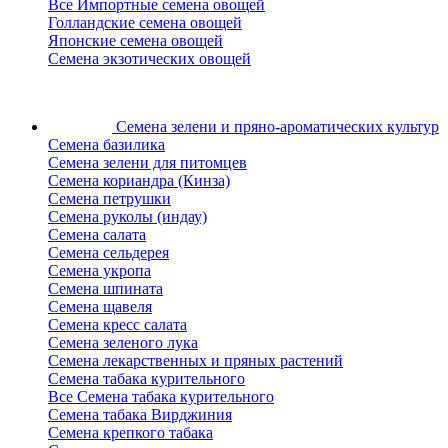
Все Импортные семена овощей
Голландские семена овощей
Японские семена овощей
Семена экзотических овощей
Семена зелени
и пряно-ароматических культур
Семена базилика
Семена зелени для питомцев
Семена кориандра (Кинза)
Семена петрушки
Семена руколы (индау)
Семена салата
Семена сельдерея
Семена укропа
Семена шпината
Семена щавеля
Семена кресс салата
Семена зеленого лука
Семена лекарственных и пряных растений
Семена табака курительного
Все Семена табака курительного
Семена табака Вирджиния
Семена крепкого табака