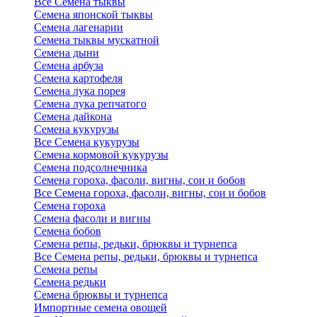
Все Семена тыквы
Семена японской тыквы
Семена лагенарии
Семена тыквы мускатной
Семена дыни
Семена арбуза
Семена картофеля
Семена лука порея
Семена лука репчатого
Семена дайкона
Семена кукурузы
Все Семена кукурузы
Семена кормовой кукурузы
Семена подсолнечника
Семена гороха, фасоли, вигны, сои и бобов
Все Семена гороха, фасоли, вигны, сои и бобов
Семена гороха
Семена фасоли и вигны
Семена бобов
Семена репы, редьки, брюквы и турнепса
Все Семена репы, редьки, брюквы и турнепса
Семена репы
Семена редьки
Семена брюквы и турнепса
Импортные семена овощей