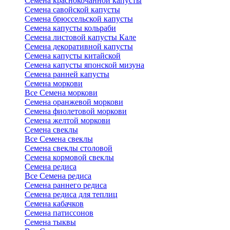
Семена краснокочанной капусты
Семена савойской капусты
Семена брюссельской капусты
Семена капусты кольраби
Семена листовой капусты Кале
Семена декоративной капусты
Семена капусты китайской
Семена капусты японской мизуна
Семена ранней капусты
Семена моркови
Все Семена моркови
Семена оранжевой моркови
Семена фиолетовой моркови
Семена желтой моркови
Семена свеклы
Все Семена свеклы
Семена свеклы столовой
Семена кормовой свеклы
Семена редиса
Все Семена редиса
Семена раннего редиса
Семена редиса для теплиц
Семена кабачков
Семена патиссонов
Семена тыквы