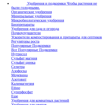
Удобрения и подкормки
Чтобы растения не
были голодными.
Органические удобрения
Минеральные удобрения
Микробиологические удобрения
Биопрепараты
Удобрения для сада и огорода
Почвоулучшители
Ускорители компостирования и препараты для септиков
Регуляторы роста
Популярные Подкормки
Все Популярные Подкормки
Нутрисол
Сульфат магния
Сульфат цинка
Селитра
Азофоска
Мочевина
Азотовит
Калимагнезия
Etisso
Суперфосфат
Еще
Удобрения для комнатных растений
Удобрения для цветов