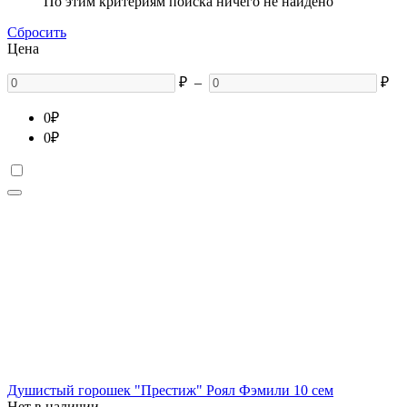
По этим критериям поиска ничего не найдено
Сбросить
Цена
₽
–
₽
0
₽
0
₽
Душистый горошек "Престиж" Роял Фэмили 10 сем
Нет в наличии