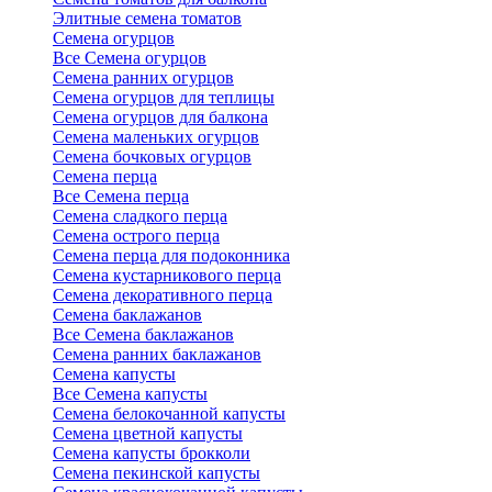
Элитные семена томатов
Семена огурцов
Все Семена огурцов
Семена ранних огурцов
Семена огурцов для теплицы
Семена огурцов для балкона
Семена маленьких огурцов
Семена бочковых огурцов
Семена перца
Все Семена перца
Семена сладкого перца
Семена острого перца
Семена перца для подоконника
Семена кустарникового перца
Семена декоративного перца
Семена баклажанов
Все Семена баклажанов
Семена ранних баклажанов
Семена капусты
Все Семена капусты
Семена белокочанной капусты
Семена цветной капусты
Семена капусты брокколи
Семена пекинской капусты