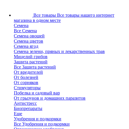
Все товары
Все товары нашего интернет
магазина в одном месте
Семена
Все Семена
Семена овощей
Семена цветов
Семена ягод
Семена зелени, пряных и лекарственных трав
Мицелий грибов
Защита растений
Все Защита растений
От вредителей
От болезней
От сорняков
Стимуляторы
Побелка и садовый вар
От грызунов и домашних паразитов
Антистресс
Биопрепараты
Еще
Удобрения и подкормки
Все Удобрения и подкормки