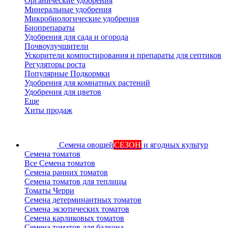
Органические удобрения
Минеральные удобрения
Микробиологические удобрения
Биопрепараты
Удобрения для сада и огорода
Почвоулучшители
Ускорители компостирования и препараты для септиков
Регуляторы роста
Популярные Подкормки
Удобрения для комнатных растений
Удобрения для цветов
Еще
Хиты продаж
Семена овощей
СЕЗОН
и ягодных культур
Семена томатов
Все Семена томатов
Семена ранних томатов
Семена томатов для теплицы
Томаты Черри
Семена детерминантных томатов
Семена экзотических томатов
Семена карликовых томатов
Семена томатов для балкона