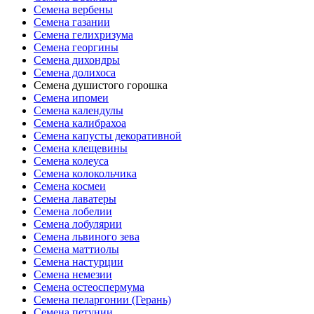
Семена вербены
Семена газании
Семена гелихризума
Семена георгины
Семена дихондры
Семена долихоса
Семена душистого горошка
Семена ипомеи
Семена календулы
Семена калибрахоа
Семена капусты декоративной
Семена клещевины
Семена колеуса
Семена колокольчика
Семена космеи
Семена лаватеры
Семена лобелии
Семена лобулярии
Семена львиного зева
Семена маттиолы
Семена настурции
Семена немезии
Семена остеоспермума
Семена пеларгонии (Герань)
Семена петунии