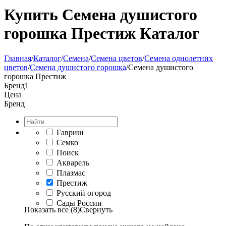
Купить Семена душистого
горошка Престиж Каталог
Главная
/
Каталог
/
Семена
/
Семена цветов
/
Семена однолетних
цветов
/
Семена душистого горошка
/
Семена душистого
горошка Престиж
Бренд
1
Цена
Бренд
Гавриш
Семко
Поиск
Акварель
Плазмас
Престиж
Русский огород
Сады России
Показать все (8)
Свернуть