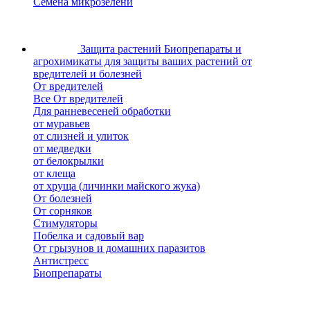
Семена микрозелени
Защита растений
Биопрепараты и
агрохимикаты для защиты ваших растений от
вредителей и болезней
От вредителей
Все От вредителей
Для ранневесеней обработки
от муравьев
от слизней и улиток
от медведки
от белокрылки
от клеща
от хруща (личинки майского жука)
От болезней
От сорняков
Стимуляторы
Побелка и садовый вар
От грызунов и домашних паразитов
Антистресс
Биопрепараты