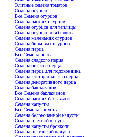
Элитные семена томатов
Семена огурцов
Все Семена огурцов
Семена ранних огурцов
Семена огурцов для теплицы
Семена огурцов для балкона
Семена маленьких огурцов
Семена бочковых огурцов
Семена перца
Все Семена перца
Семена сладкого перца
Семена острого перца
Семена перца для подоконника
Семена кустарникового перца
Семена декоративного перца
Семена баклажанов
Все Семена баклажанов
Семена ранних баклажанов
Семена капусты
Все Семена капусты
Семена белокочанной капусты
Семена цветной капусты
Семена капусты брокколи
Семена пекинской капусты