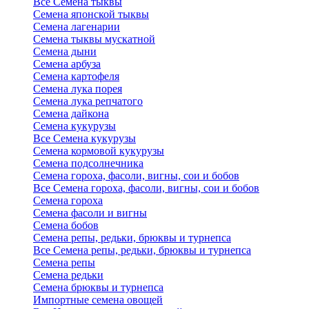
Все Семена тыквы
Семена японской тыквы
Семена лагенарии
Семена тыквы мускатной
Семена дыни
Семена арбуза
Семена картофеля
Семена лука порея
Семена лука репчатого
Семена дайкона
Семена кукурузы
Все Семена кукурузы
Семена кормовой кукурузы
Семена подсолнечника
Семена гороха, фасоли, вигны, сои и бобов
Все Семена гороха, фасоли, вигны, сои и бобов
Семена гороха
Семена фасоли и вигны
Семена бобов
Семена репы, редьки, брюквы и турнепса
Все Семена репы, редьки, брюквы и турнепса
Семена репы
Семена редьки
Семена брюквы и турнепса
Импортные семена овощей