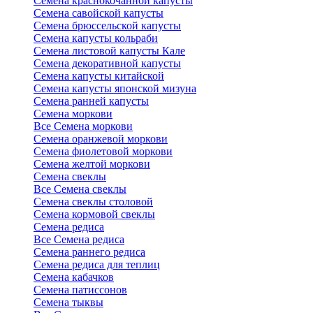
Семена краснокочанной капусты
Семена савойской капусты
Семена брюссельской капусты
Семена капусты кольраби
Семена листовой капусты Кале
Семена декоративной капусты
Семена капусты китайской
Семена капусты японской мизуна
Семена ранней капусты
Семена моркови
Все Семена моркови
Семена оранжевой моркови
Семена фиолетовой моркови
Семена желтой моркови
Семена свеклы
Все Семена свеклы
Семена свеклы столовой
Семена кормовой свеклы
Семена редиса
Все Семена редиса
Семена раннего редиса
Семена редиса для теплиц
Семена кабачков
Семена патиссонов
Семена тыквы