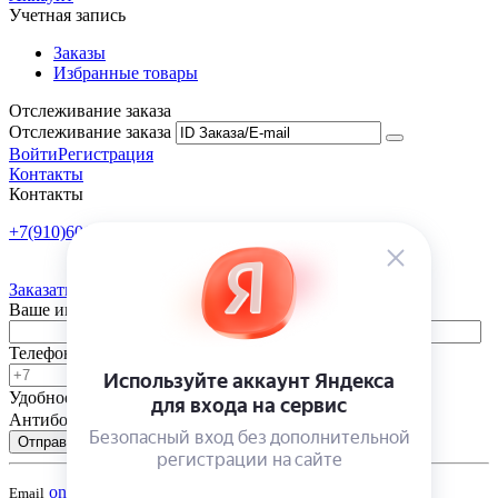
Учетная запись
Заказы
Избранные товары
Отслеживание заказа
Отслеживание заказа
Войти
Регистрация
Контакты
Контакты
+7(910)601-10-10
Пн-Пт: 9:00-18:00
Заказать обратный звонок
Ваше имя
Телефон
Удобное время
-
Антибот
Отправить
onsad@onsad.ru
Email