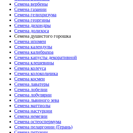
Семена вербены
Семена газании
Семена гелихризума
Семена георгины
Семена дихондры
Семена долихоса
Семена душистого горошка
Семена ипомеи
Семена календулы
Семена калибрахоа
Семена капусты декоративной
Семена клещевины
Семена колеуса
Семена колокольчика
Семена космеи
Семена лаватеры
Семена лобелии
Семена лобулярии
Семена львиного зева
Семена маттиолы
Семена настурции
Семена немезии
Семена остеоспермума
Семена пеларгонии (Герань)
Семена петунии