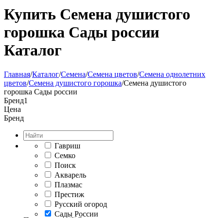
Купить Семена душистого
горошка Сады россии
Каталог
Главная
/
Каталог
/
Семена
/
Семена цветов
/
Семена однолетних
цветов
/
Семена душистого горошка
/
Семена душистого
горошка Сады россии
Бренд
1
Цена
Бренд
Гавриш
Семко
Поиск
Акварель
Плазмас
Престиж
Русский огород
Сады России