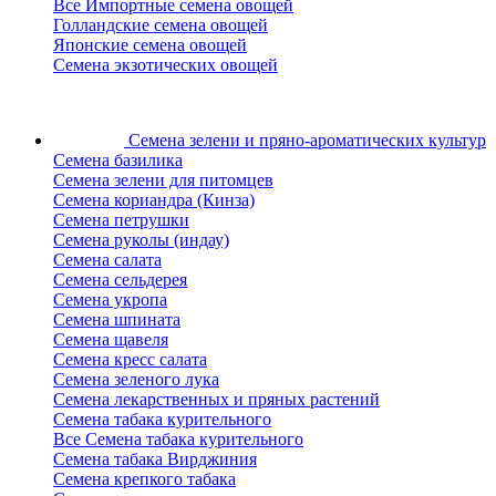
Все Импортные семена овощей
Голландские семена овощей
Японские семена овощей
Семена экзотических овощей
Семена зелени
и пряно-ароматических культур
Семена базилика
Семена зелени для питомцев
Семена кориандра (Кинза)
Семена петрушки
Семена руколы (индау)
Семена салата
Семена сельдерея
Семена укропа
Семена шпината
Семена щавеля
Семена кресс салата
Семена зеленого лука
Семена лекарственных и пряных растений
Семена табака курительного
Все Семена табака курительного
Семена табака Вирджиния
Семена крепкого табака