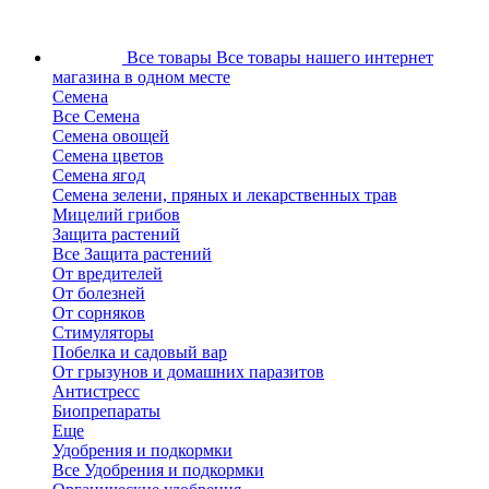
Все товары
Все товары нашего интернет
магазина в одном месте
Семена
Все Семена
Семена овощей
Семена цветов
Семена ягод
Семена зелени, пряных и лекарственных трав
Мицелий грибов
Защита растений
Все Защита растений
От вредителей
От болезней
От сорняков
Стимуляторы
Побелка и садовый вар
От грызунов и домашних паразитов
Антистресс
Биопрепараты
Еще
Удобрения и подкормки
Все Удобрения и подкормки