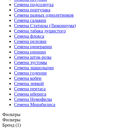
Семена подсолнуха
Семена портулака
Семена разных однолетников
Семена сальвии
Семена Статицы (Лимониума)
Семена табака душистого
Семена флокса
Семена целозии
Семена цинерарии
Семена циннии
Семена шток-розы
Семена эустомы
Семена эшшольции
Семена годеции
Семена кобеи
Семена левкой
Семена пентаса
Семена ибериса
Семена Немофилы
Семена Мирабилиса
Фильтры
Фильтры
Бренд (1)