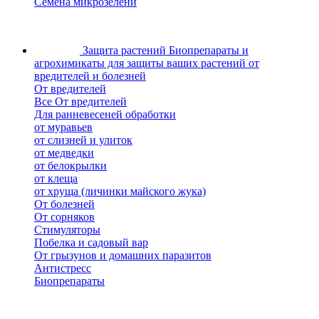
Семена микрозелени
Защита растений
Биопрепараты и
агрохимикаты для защиты ваших растений от
вредителей и болезней
От вредителей
Все От вредителей
Для ранневесеней обработки
от муравьев
от слизней и улиток
от медведки
от белокрылки
от клеща
от хруща (личинки майского жука)
От болезней
От сорняков
Стимуляторы
Побелка и садовый вар
От грызунов и домашних паразитов
Антистресс
Биопрепараты