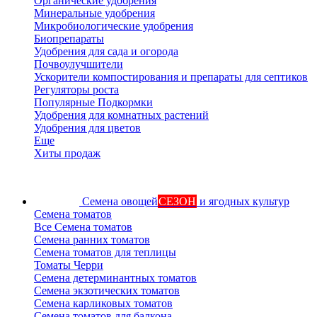
Органические удобрения
Минеральные удобрения
Микробиологические удобрения
Биопрепараты
Удобрения для сада и огорода
Почвоулучшители
Ускорители компостирования и препараты для септиков
Регуляторы роста
Популярные Подкормки
Удобрения для комнатных растений
Удобрения для цветов
Еще
Хиты продаж
Семена овощей
СЕЗОН
и ягодных культур
Семена томатов
Все Семена томатов
Семена ранних томатов
Семена томатов для теплицы
Томаты Черри
Семена детерминантных томатов
Семена экзотических томатов
Семена карликовых томатов
Семена томатов для балкона