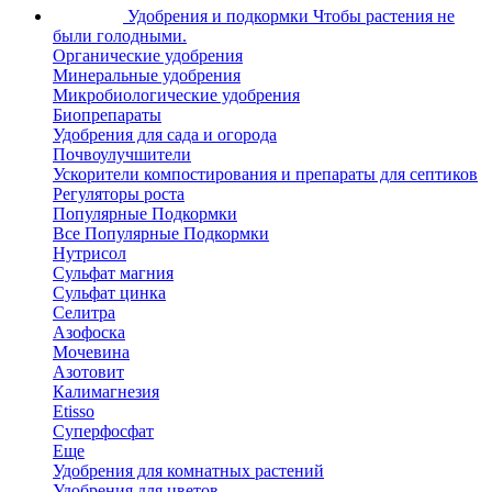
Удобрения и подкормки
Чтобы растения не
были голодными.
Органические удобрения
Минеральные удобрения
Микробиологические удобрения
Биопрепараты
Удобрения для сада и огорода
Почвоулучшители
Ускорители компостирования и препараты для септиков
Регуляторы роста
Популярные Подкормки
Все Популярные Подкормки
Нутрисол
Сульфат магния
Сульфат цинка
Селитра
Азофоска
Мочевина
Азотовит
Калимагнезия
Etisso
Суперфосфат
Еще
Удобрения для комнатных растений
Удобрения для цветов