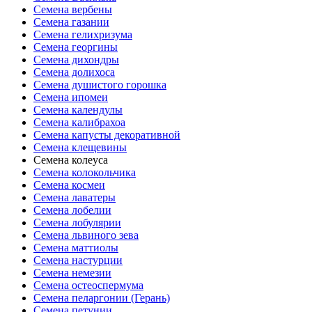
Семена вербены
Семена газании
Семена гелихризума
Семена георгины
Семена дихондры
Семена долихоса
Семена душистого горошка
Семена ипомеи
Семена календулы
Семена калибрахоа
Семена капусты декоративной
Семена клещевины
Семена колеуса
Семена колокольчика
Семена космеи
Семена лаватеры
Семена лобелии
Семена лобулярии
Семена львиного зева
Семена маттиолы
Семена настурции
Семена немезии
Семена остеоспермума
Семена пеларгонии (Герань)
Семена петунии