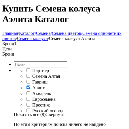
Купить Семена колеуса
Аэлита Каталог
Главная
/
Каталог
/
Семена
/
Семена цветов
/
Семена однолетних
цветов
/
Семена колеуса
/
Семена колеуса Аэлита
Бренд
1
Цена
Бренд
Партнер
Семена Алтая
Гавриш
Аэлита
Акварель
Евросемена
Престиж
Русский огород
Показать все (8)
Свернуть
По этим критериям поиска ничего не найдено