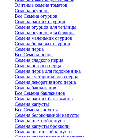
Элитные семена томатов
Семена огурцов
Все Семена огурцов
Семена ранних огурцов
Семена огурцов для теплицы
Семена огурцов для балкона
Семена маленьких огурцов
Семена бочковых огурцов
Семена перца
Все Семена перца
Семена сладкого перца
Семена острого перца
Семена перца для подоконника
Семена кустарникового перца
Семена декоративного перца
Семена баклажанов
Все Семена баклажанов
Семена ранних баклажанов
Семена капусты
Все Семена капусты
Семена белокочанной капусты
Семена цветной капусты
Семена капусты брокколи
Семена пекинской капусты