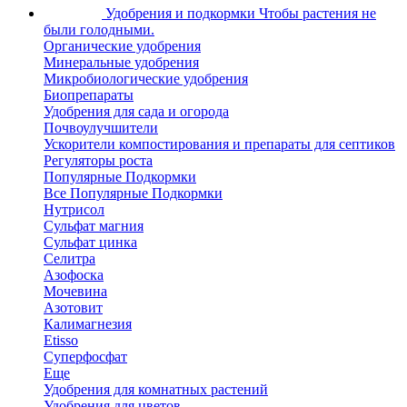
Удобрения и подкормки
Чтобы растения не
были голодными.
Органические удобрения
Минеральные удобрения
Микробиологические удобрения
Биопрепараты
Удобрения для сада и огорода
Почвоулучшители
Ускорители компостирования и препараты для септиков
Регуляторы роста
Популярные Подкормки
Все Популярные Подкормки
Нутрисол
Сульфат магния
Сульфат цинка
Селитра
Азофоска
Мочевина
Азотовит
Калимагнезия
Etisso
Суперфосфат
Еще
Удобрения для комнатных растений
Удобрения для цветов