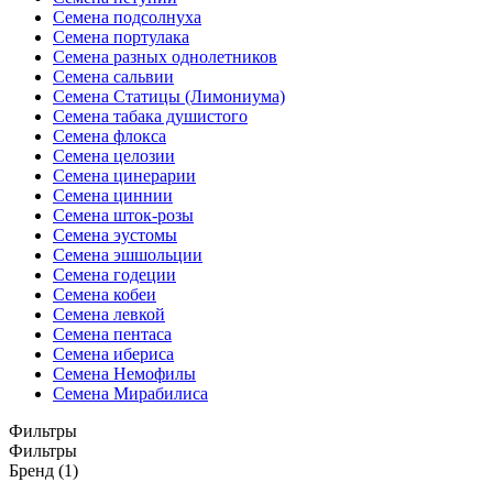
Семена подсолнуха
Семена портулака
Семена разных однолетников
Семена сальвии
Семена Статицы (Лимониума)
Семена табака душистого
Семена флокса
Семена целозии
Семена цинерарии
Семена циннии
Семена шток-розы
Семена эустомы
Семена эшшольции
Семена годеции
Семена кобеи
Семена левкой
Семена пентаса
Семена ибериса
Семена Немофилы
Семена Мирабилиса
Фильтры
Фильтры
Бренд (1)