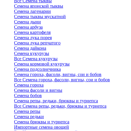
Все Семена тыквы
Семена японской тыквы
Семена лагенарии
Семена тыквы мускатной
Семена дыни
Семена арбуза
Семена картофеля
Семена лука порея
Семена лука репчатого
Семена дайкона
Семена кукурузы
Все Семена кукурузы
Семена кормовой кукурузы
Семена подсолнечника
Семена гороха, фасоли, вигны, сои и бобов
Все Семена гороха, фасоли, вигны, сои и бобов
Семена гороха
Семена фасоли и вигны
Семена бобов
Семена репы, редьки, брюквы и турнепса
Все Семена репы, редьки, брюквы и турнепса
Семена репы
Семена редьки
Семена брюквы и турнепса
Импортные семена овощей