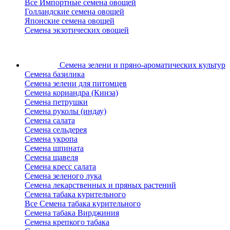
Все Импортные семена овощей
Голландские семена овощей
Японские семена овощей
Семена экзотических овощей
Семена зелени
и пряно-ароматических культур
Семена базилика
Семена зелени для питомцев
Семена кориандра (Кинза)
Семена петрушки
Семена руколы (индау)
Семена салата
Семена сельдерея
Семена укропа
Семена шпината
Семена щавеля
Семена кресс салата
Семена зеленого лука
Семена лекарственных и пряных растений
Семена табака курительного
Все Семена табака курительного
Семена табака Вирджиния
Семена крепкого табака