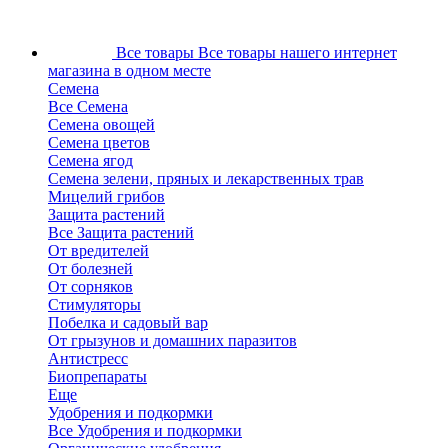
Все товары
Все товары нашего интернет
магазина в одном месте
Семена
Все Семена
Семена овощей
Семена цветов
Семена ягод
Семена зелени, пряных и лекарственных трав
Мицелий грибов
Защита растений
Все Защита растений
От вредителей
От болезней
От сорняков
Стимуляторы
Побелка и садовый вар
От грызунов и домашних паразитов
Антистресс
Биопрепараты
Еще
Удобрения и подкормки
Все Удобрения и подкормки