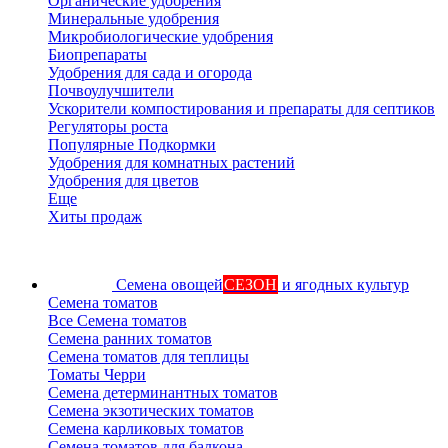
Органические удобрения
Минеральные удобрения
Микробиологические удобрения
Биопрепараты
Удобрения для сада и огорода
Почвоулучшители
Ускорители компостирования и препараты для септиков
Регуляторы роста
Популярные Подкормки
Удобрения для комнатных растений
Удобрения для цветов
Еще
Хиты продаж
Семена овощей
СЕЗОН
и ягодных культур
Семена томатов
Все Семена томатов
Семена ранних томатов
Семена томатов для теплицы
Томаты Черри
Семена детерминантных томатов
Семена экзотических томатов
Семена карликовых томатов
Семена томатов для балкона