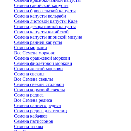
Семена краснокочанной капусты
Семена савойской капусты
Семена брюссельской капусты
Семена капусты кольраби
Семена листовой капусты Кале
Семена декоративной капусты
Семена капусты китайской
Семена капусты японской мизуна
Семена ранней капусты
Семена моркови
Все Семена моркови
Семена оранжевой моркови
Семена фиолетовой моркови
Семена желтой моркови
Семена свеклы
Все Семена свеклы
Семена свеклы столовой
Семена кормовой свеклы
Семена редиса
Все Семена редиса
Семена раннего редиса
Семена редиса для теплиц
Семена кабачков
Семена патиссонов
Семена тыквы