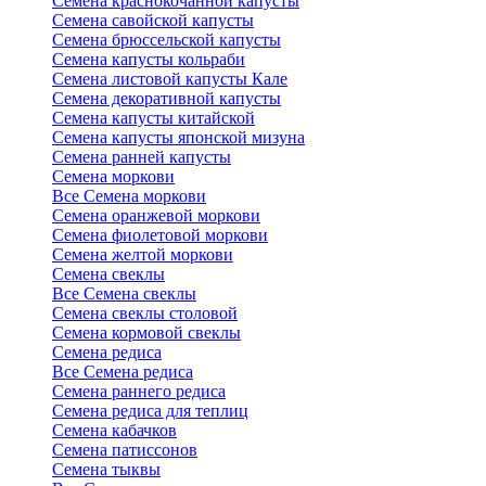
Семена краснокочанной капусты
Семена савойской капусты
Семена брюссельской капусты
Семена капусты кольраби
Семена листовой капусты Кале
Семена декоративной капусты
Семена капусты китайской
Семена капусты японской мизуна
Семена ранней капусты
Семена моркови
Все Семена моркови
Семена оранжевой моркови
Семена фиолетовой моркови
Семена желтой моркови
Семена свеклы
Все Семена свеклы
Семена свеклы столовой
Семена кормовой свеклы
Семена редиса
Все Семена редиса
Семена раннего редиса
Семена редиса для теплиц
Семена кабачков
Семена патиссонов
Семена тыквы