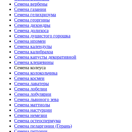
Семена вербены
Семена газании
Семена гелихризума
Семена георгины
Семена дихондры
Семена долихоса
Семена душистого горошка
Семена ипомеи
Семена календулы
Семена калибрахоа
Семена капусты декоративной
Семена клещевины
Семена колеуса
Семена колокольчика
Семена космеи
Семена лаватеры
Семена лобелии
Семена лобулярии
Семена львиного зева
Семена маттиолы
Семена настурции
Семена немезии
Семена остеоспермума
Семена пеларгонии (Герань)
Семена петунии