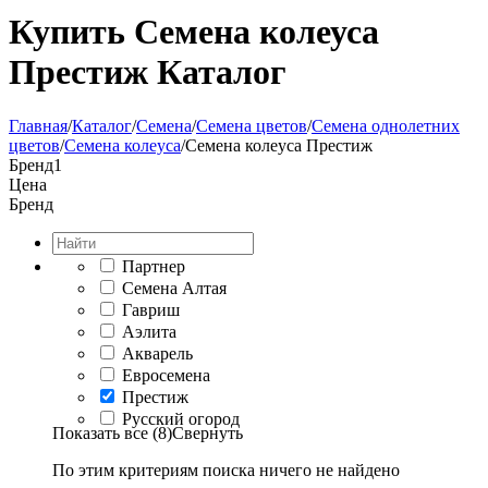
Купить Семена колеуса
Престиж Каталог
Главная
/
Каталог
/
Семена
/
Семена цветов
/
Семена однолетних
цветов
/
Семена колеуса
/
Семена колеуса Престиж
Бренд
1
Цена
Бренд
Партнер
Семена Алтая
Гавриш
Аэлита
Акварель
Евросемена
Престиж
Русский огород
Показать все (8)
Свернуть
По этим критериям поиска ничего не найдено