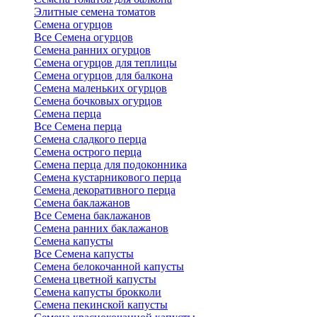
Элитные семена томатов
Семена огурцов
Все Семена огурцов
Семена ранних огурцов
Семена огурцов для теплицы
Семена огурцов для балкона
Семена маленьких огурцов
Семена бочковых огурцов
Семена перца
Все Семена перца
Семена сладкого перца
Семена острого перца
Семена перца для подоконника
Семена кустарникового перца
Семена декоративного перца
Семена баклажанов
Все Семена баклажанов
Семена ранних баклажанов
Семена капусты
Все Семена капусты
Семена белокочанной капусты
Семена цветной капусты
Семена капусты брокколи
Семена пекинской капусты