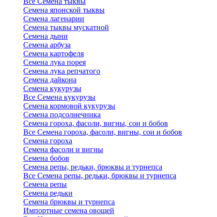
Все Семена тыквы
Семена японской тыквы
Семена лагенарии
Семена тыквы мускатной
Семена дыни
Семена арбуза
Семена картофеля
Семена лука порея
Семена лука репчатого
Семена дайкона
Семена кукурузы
Все Семена кукурузы
Семена кормовой кукурузы
Семена подсолнечника
Семена гороха, фасоли, вигны, сои и бобов
Все Семена гороха, фасоли, вигны, сои и бобов
Семена гороха
Семена фасоли и вигны
Семена бобов
Семена репы, редьки, брюквы и турнепса
Все Семена репы, редьки, брюквы и турнепса
Семена репы
Семена редьки
Семена брюквы и турнепса
Импортные семена овощей