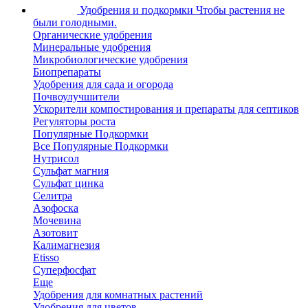
Удобрения и подкормки
Чтобы растения не
были голодными.
Органические удобрения
Минеральные удобрения
Микробиологические удобрения
Биопрепараты
Удобрения для сада и огорода
Почвоулучшители
Ускорители компостирования и препараты для септиков
Регуляторы роста
Популярные Подкормки
Все Популярные Подкормки
Нутрисол
Сульфат магния
Сульфат цинка
Селитра
Азофоска
Мочевина
Азотовит
Калимагнезия
Etisso
Суперфосфат
Еще
Удобрения для комнатных растений
Удобрения для цветов