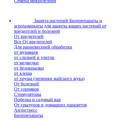
Семена микрозелени
Защита растений
Биопрепараты и
агрохимикаты для защиты ваших растений от
вредителей и болезней
От вредителей
Все От вредителей
Для ранневесеней обработки
от муравьев
от слизней и улиток
от медведки
от белокрылки
от клеща
от хруща (личинки майского жука)
От болезней
От сорняков
Стимуляторы
Побелка и садовый вар
От грызунов и домашних паразитов
Антистресс
Биопрепараты