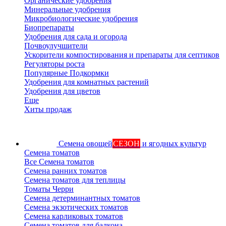
Органические удобрения
Минеральные удобрения
Микробиологические удобрения
Биопрепараты
Удобрения для сада и огорода
Почвоулучшители
Ускорители компостирования и препараты для септиков
Регуляторы роста
Популярные Подкормки
Удобрения для комнатных растений
Удобрения для цветов
Еще
Хиты продаж
Семена овощей
СЕЗОН
и ягодных культур
Семена томатов
Все Семена томатов
Семена ранних томатов
Семена томатов для теплицы
Томаты Черри
Семена детерминантных томатов
Семена экзотических томатов
Семена карликовых томатов
Семена томатов для балкона