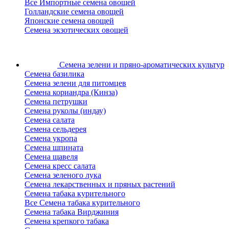
Все Импортные семена овощей
Голландские семена овощей
Японские семена овощей
Семена экзотических овощей
Семена зелени
и пряно-ароматических культур
Семена базилика
Семена зелени для питомцев
Семена кориандра (Кинза)
Семена петрушки
Семена руколы (индау)
Семена салата
Семена сельдерея
Семена укропа
Семена шпината
Семена щавеля
Семена кресс салата
Семена зеленого лука
Семена лекарственных и пряных растений
Семена табака курительного
Все Семена табака курительного
Семена табака Вирджиния
Семена крепкого табака