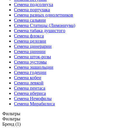
Семена подсолнуха
Семена портулака
Семена разных однолетников
Семена сальвии
Семена Статицы (Лимониума)
Семена табака душистого
Семена флокса
Семена целозии
Семена цинерарии
Семена циннии
Семена шток-розы
Семена эустомы
Семена эшшольции
Семена годеции
Семена кобеи
Семена левкой
Семена пентаса
Семена ибериса
Семена Немофилы
Семена Мирабилиса
Фильтры
Фильтры
Бренд (1)