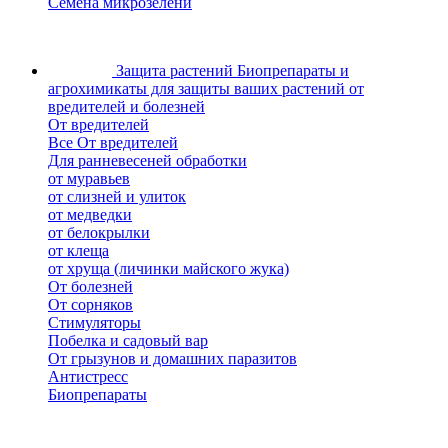
Семена микрозелени
Защита растений
Биопрепараты и
агрохимикаты для защиты ваших растений от
вредителей и болезней
От вредителей
Все От вредителей
Для ранневесеней обработки
от муравьев
от слизней и улиток
от медведки
от белокрылки
от клеща
от хруща (личинки майского жука)
От болезней
От сорняков
Стимуляторы
Побелка и садовый вар
От грызунов и домашних паразитов
Антистресс
Биопрепараты