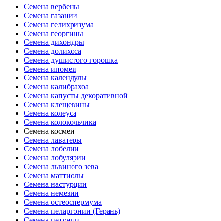
Семена вербены
Семена газании
Семена гелихризума
Семена георгины
Семена дихондры
Семена долихоса
Семена душистого горошка
Семена ипомеи
Семена календулы
Семена калибрахоа
Семена капусты декоративной
Семена клещевины
Семена колеуса
Семена колокольчика
Семена космеи
Семена лаватеры
Семена лобелии
Семена лобулярии
Семена львиного зева
Семена маттиолы
Семена настурции
Семена немезии
Семена остеоспермума
Семена пеларгонии (Герань)
Семена петунии