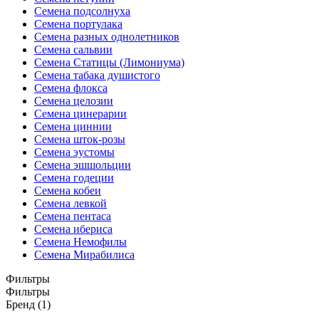
Семена подсолнуха
Семена портулака
Семена разных однолетников
Семена сальвии
Семена Статицы (Лимониума)
Семена табака душистого
Семена флокса
Семена целозии
Семена цинерарии
Семена циннии
Семена шток-розы
Семена эустомы
Семена эшшольции
Семена годеции
Семена кобеи
Семена левкой
Семена пентаса
Семена ибериса
Семена Немофилы
Семена Мирабилиса
Фильтры
Фильтры
Бренд (1)