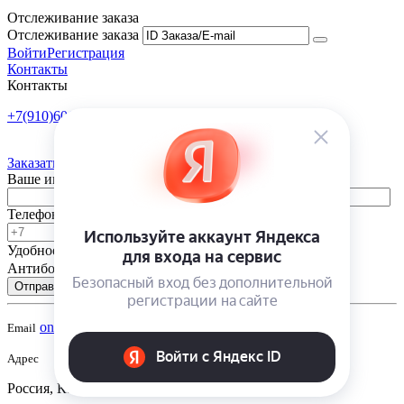
Отслеживание заказа
Отслеживание заказа
Войти
Регистрация
Контакты
Контакты
+7(910)601-10-10
Пн-Пт: 9:00-18:00
Заказать обратный звонок
Ваше имя
Телефон
Удобное время
-
Антибот
Отправить
onsad@onsad.ru
Email
Адрес
Россия, Калуга,