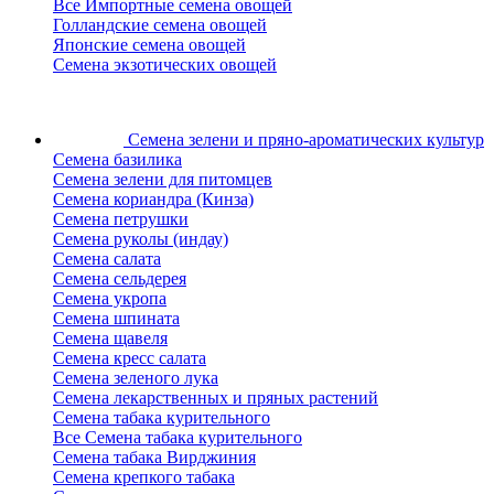
Все Импортные семена овощей
Голландские семена овощей
Японские семена овощей
Семена экзотических овощей
Семена зелени
и пряно-ароматических культур
Семена базилика
Семена зелени для питомцев
Семена кориандра (Кинза)
Семена петрушки
Семена руколы (индау)
Семена салата
Семена сельдерея
Семена укропа
Семена шпината
Семена щавеля
Семена кресс салата
Семена зеленого лука
Семена лекарственных и пряных растений
Семена табака курительного
Все Семена табака курительного
Семена табака Вирджиния
Семена крепкого табака