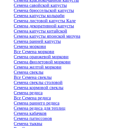
Семена краснокочанной капусты
Семена савойской капусты
Семена брюссельской капусты
Семена капусты кольраби
Семена листовой капусты Кале
Семена декоративной капусты
Семена капусты китайской
Семена капусты японской мизуна
Семена ранней капусты
Семена моркови
Все Семена моркови
Семена оранжевой моркови
Семена фиолетовой моркови
Семена желтой моркови
Семена свеклы
Все Семена свеклы
Семена свеклы столовой
Семена кормовой свеклы
Семена редиса
Все Семена редиса
Семена раннего редиса
Семена редиса для теплиц
Семена кабачков
Семена патиссонов
Семена тыквы