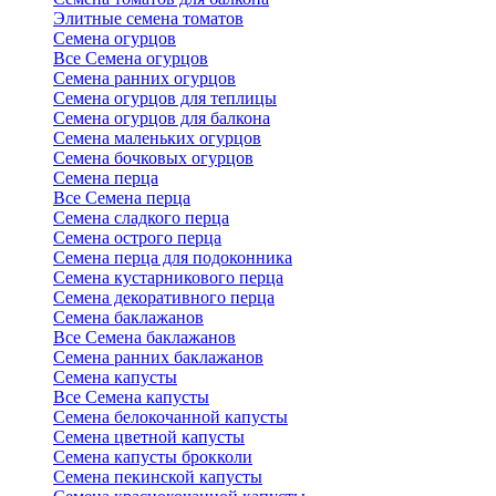
Элитные семена томатов
Семена огурцов
Все Семена огурцов
Семена ранних огурцов
Семена огурцов для теплицы
Семена огурцов для балкона
Семена маленьких огурцов
Семена бочковых огурцов
Семена перца
Все Семена перца
Семена сладкого перца
Семена острого перца
Семена перца для подоконника
Семена кустарникового перца
Семена декоративного перца
Семена баклажанов
Все Семена баклажанов
Семена ранних баклажанов
Семена капусты
Все Семена капусты
Семена белокочанной капусты
Семена цветной капусты
Семена капусты брокколи
Семена пекинской капусты