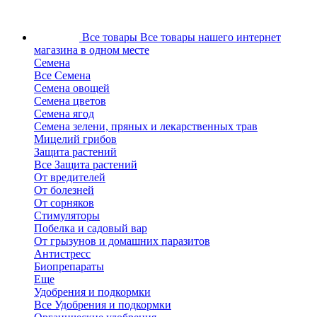
Все товары
Все товары нашего интернет
магазина в одном месте
Семена
Все Семена
Семена овощей
Семена цветов
Семена ягод
Семена зелени, пряных и лекарственных трав
Мицелий грибов
Защита растений
Все Защита растений
От вредителей
От болезней
От сорняков
Стимуляторы
Побелка и садовый вар
От грызунов и домашних паразитов
Антистресс
Биопрепараты
Еще
Удобрения и подкормки
Все Удобрения и подкормки