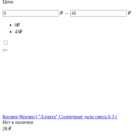
Цена
₽
–
₽
0
₽
43
₽
Космея (Космос) "Аэлита" Солнечные дали смесь 0,3 г
Нет в наличии
28
₽