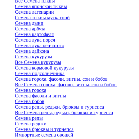
Все Семена тыквы
Семена японской тыквы
Семена лагенарии
Семена тыквы мускатной
Семена дыни
Семена арбуза
Семена картофеля
Семена лука порея
Семена лука репчатого
Семена дайкона
Семена кукурузы
Все Семена кукурузы
Семена кормовой кукурузы
Семена подсолнечника
Семена гороха, фасоли, вигны, сои и бобов
Все Семена гороха, фасоли, вигны, сои и бобов
Семена гороха
Семена фасоли и вигны
Семена бобов
Семена репы, редьки, брюквы и турнепса
Все Семена репы, редьки, брюквы и турнепса
Семена репы
Семена редьки
Семена брюквы и турнепса
Импортные семена овощей