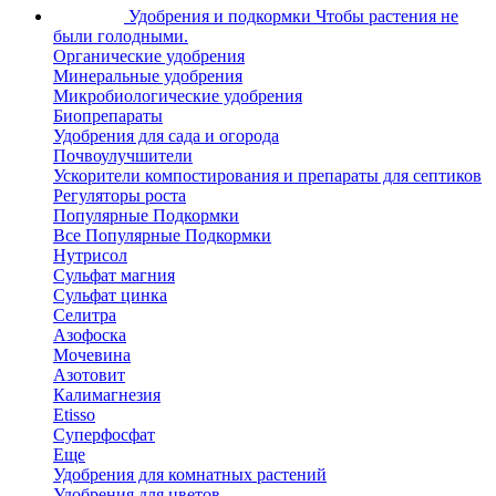
Удобрения и подкормки
Чтобы растения не
были голодными.
Органические удобрения
Минеральные удобрения
Микробиологические удобрения
Биопрепараты
Удобрения для сада и огорода
Почвоулучшители
Ускорители компостирования и препараты для септиков
Регуляторы роста
Популярные Подкормки
Все Популярные Подкормки
Нутрисол
Сульфат магния
Сульфат цинка
Селитра
Азофоска
Мочевина
Азотовит
Калимагнезия
Etisso
Суперфосфат
Еще
Удобрения для комнатных растений
Удобрения для цветов