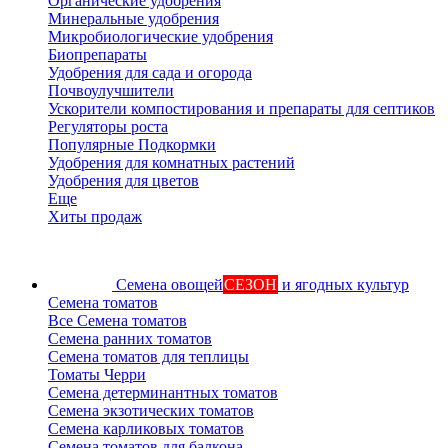
Органические удобрения
Минеральные удобрения
Микробиологические удобрения
Биопрепараты
Удобрения для сада и огорода
Почвоулучшители
Ускорители компостирования и препараты для септиков
Регуляторы роста
Популярные Подкормки
Удобрения для комнатных растений
Удобрения для цветов
Еще
Хиты продаж
Семена овощей
СЕЗОН
и ягодных культур
Семена томатов
Все Семена томатов
Семена ранних томатов
Семена томатов для теплицы
Томаты Черри
Семена детерминантных томатов
Семена экзотических томатов
Семена карликовых томатов
Семена томатов для балкона