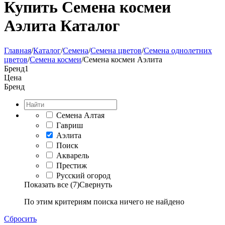
Купить Семена космеи
Аэлита Каталог
Главная
/
Каталог
/
Семена
/
Семена цветов
/
Семена однолетних
цветов
/
Семена космеи
/
Семена космеи Аэлита
Бренд
1
Цена
Бренд
Семена Алтая
Гавриш
Аэлита
Поиск
Акварель
Престиж
Русский огород
Показать все (7)
Свернуть
По этим критериям поиска ничего не найдено
Сбросить