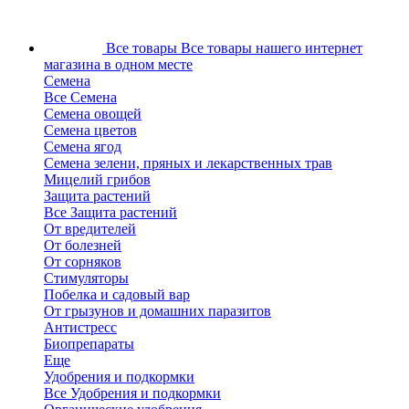
Все товары
Все товары нашего интернет
магазина в одном месте
Семена
Все Семена
Семена овощей
Семена цветов
Семена ягод
Семена зелени, пряных и лекарственных трав
Мицелий грибов
Защита растений
Все Защита растений
От вредителей
От болезней
От сорняков
Стимуляторы
Побелка и садовый вар
От грызунов и домашних паразитов
Антистресс
Биопрепараты
Еще
Удобрения и подкормки
Все Удобрения и подкормки