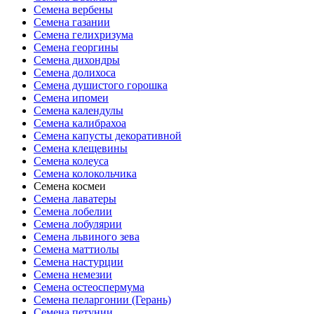
Семена вербены
Семена газании
Семена гелихризума
Семена георгины
Семена дихондры
Семена долихоса
Семена душистого горошка
Семена ипомеи
Семена календулы
Семена калибрахоа
Семена капусты декоративной
Семена клещевины
Семена колеуса
Семена колокольчика
Семена космеи
Семена лаватеры
Семена лобелии
Семена лобулярии
Семена львиного зева
Семена маттиолы
Семена настурции
Семена немезии
Семена остеоспермума
Семена пеларгонии (Герань)
Семена петунии