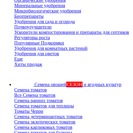
Органические удобрения
Минеральные удобрения
Микробиологические удобрения
Биопрепараты
Удобрения для сада и огорода
Почвоулучшители
Ускорители компостирования и препараты для септиков
Регуляторы роста
Популярные Подкормки
Удобрения для комнатных растений
Удобрения для цветов
Еще
Хиты продаж
Семена овощей
СЕЗОН
и ягодных культур
Семена томатов
Все Семена томатов
Семена ранних томатов
Семена томатов для теплицы
Томаты Черри
Семена детерминантных томатов
Семена экзотических томатов
Семена карликовых томатов
Семена томатов для балкона