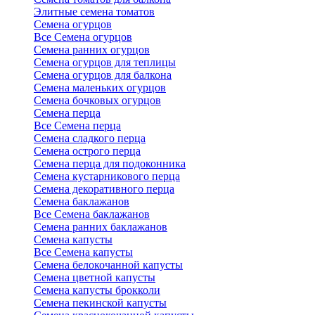
Элитные семена томатов
Семена огурцов
Все Семена огурцов
Семена ранних огурцов
Семена огурцов для теплицы
Семена огурцов для балкона
Семена маленьких огурцов
Семена бочковых огурцов
Семена перца
Все Семена перца
Семена сладкого перца
Семена острого перца
Семена перца для подоконника
Семена кустарникового перца
Семена декоративного перца
Семена баклажанов
Все Семена баклажанов
Семена ранних баклажанов
Семена капусты
Все Семена капусты
Семена белокочанной капусты
Семена цветной капусты
Семена капусты брокколи
Семена пекинской капусты