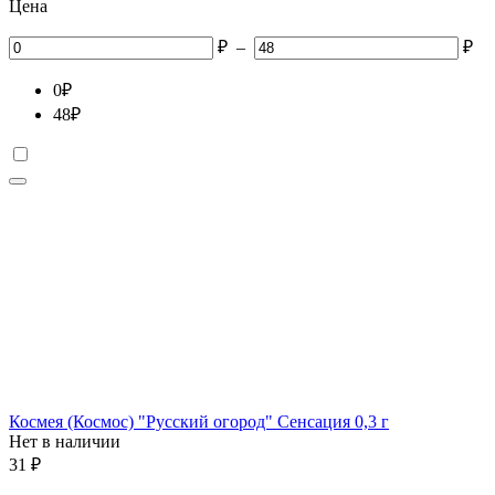
Цена
₽
–
₽
0
₽
48
₽
Космея (Космос) "Русский огород" Сенсация 0,3 г
Нет в наличии
31
₽