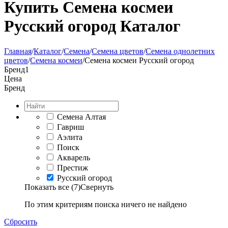
Купить Семена космеи
Русский огород Каталог
Главная
/
Каталог
/
Семена
/
Семена цветов
/
Семена однолетних
цветов
/
Семена космеи
/
Семена космеи Русский огород
Бренд
1
Цена
Бренд
Семена Алтая
Гавриш
Аэлита
Поиск
Акварель
Престиж
Русский огород
Показать все (7)
Свернуть
По этим критериям поиска ничего не найдено
Сбросить