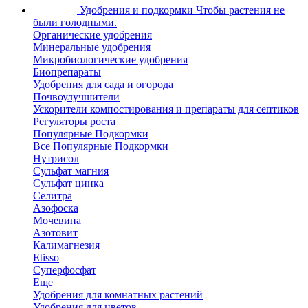
Удобрения и подкормки
Чтобы растения не
были голодными.
Органические удобрения
Минеральные удобрения
Микробиологические удобрения
Биопрепараты
Удобрения для сада и огорода
Почвоулучшители
Ускорители компостирования и препараты для септиков
Регуляторы роста
Популярные Подкормки
Все Популярные Подкормки
Нутрисол
Сульфат магния
Сульфат цинка
Селитра
Азофоска
Мочевина
Азотовит
Калимагнезия
Etisso
Суперфосфат
Еще
Удобрения для комнатных растений
Удобрения для цветов