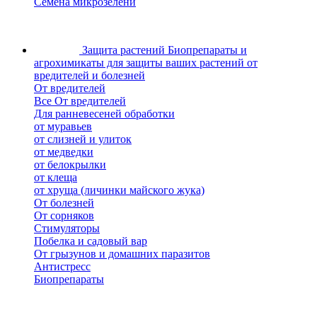
Семена микрозелени
Защита растений
Биопрепараты и
агрохимикаты для защиты ваших растений от
вредителей и болезней
От вредителей
Все От вредителей
Для ранневесеней обработки
от муравьев
от слизней и улиток
от медведки
от белокрылки
от клеща
от хруща (личинки майского жука)
От болезней
От сорняков
Стимуляторы
Побелка и садовый вар
От грызунов и домашних паразитов
Антистресс
Биопрепараты