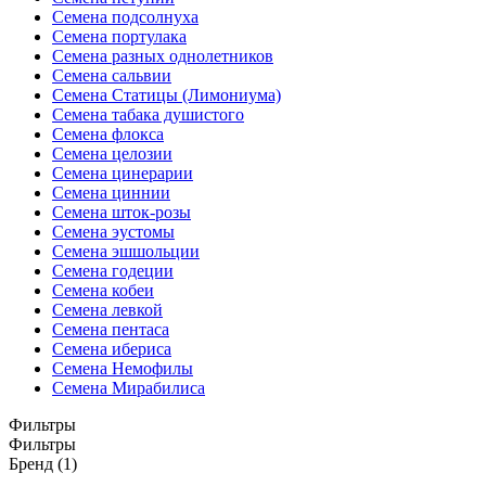
Семена подсолнуха
Семена портулака
Семена разных однолетников
Семена сальвии
Семена Статицы (Лимониума)
Семена табака душистого
Семена флокса
Семена целозии
Семена цинерарии
Семена циннии
Семена шток-розы
Семена эустомы
Семена эшшольции
Семена годеции
Семена кобеи
Семена левкой
Семена пентаса
Семена ибериса
Семена Немофилы
Семена Мирабилиса
Фильтры
Фильтры
Бренд (1)