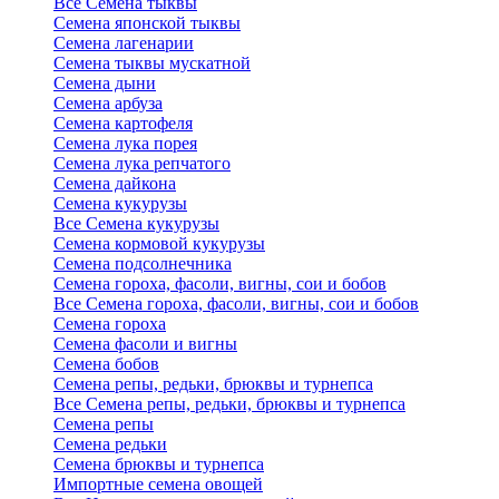
Все Семена тыквы
Семена японской тыквы
Семена лагенарии
Семена тыквы мускатной
Семена дыни
Семена арбуза
Семена картофеля
Семена лука порея
Семена лука репчатого
Семена дайкона
Семена кукурузы
Все Семена кукурузы
Семена кормовой кукурузы
Семена подсолнечника
Семена гороха, фасоли, вигны, сои и бобов
Все Семена гороха, фасоли, вигны, сои и бобов
Семена гороха
Семена фасоли и вигны
Семена бобов
Семена репы, редьки, брюквы и турнепса
Все Семена репы, редьки, брюквы и турнепса
Семена репы
Семена редьки
Семена брюквы и турнепса
Импортные семена овощей