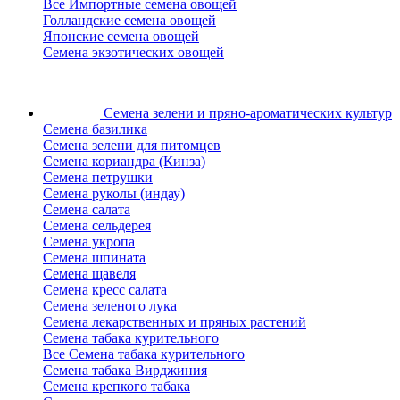
Все Импортные семена овощей
Голландские семена овощей
Японские семена овощей
Семена экзотических овощей
Семена зелени
и пряно-ароматических культур
Семена базилика
Семена зелени для питомцев
Семена кориандра (Кинза)
Семена петрушки
Семена руколы (индау)
Семена салата
Семена сельдерея
Семена укропа
Семена шпината
Семена щавеля
Семена кресс салата
Семена зеленого лука
Семена лекарственных и пряных растений
Семена табака курительного
Все Семена табака курительного
Семена табака Вирджиния
Семена крепкого табака