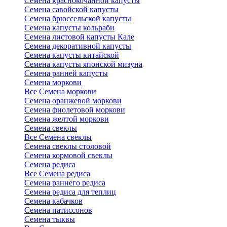
Семена краснокочанной капусты
Семена савойской капусты
Семена брюссельской капусты
Семена капусты кольраби
Семена листовой капусты Кале
Семена декоративной капусты
Семена капусты китайской
Семена капусты японской мизуна
Семена ранней капусты
Семена моркови
Все Семена моркови
Семена оранжевой моркови
Семена фиолетовой моркови
Семена желтой моркови
Семена свеклы
Все Семена свеклы
Семена свеклы столовой
Семена кормовой свеклы
Семена редиса
Все Семена редиса
Семена раннего редиса
Семена редиса для теплиц
Семена кабачков
Семена патиссонов
Семена тыквы