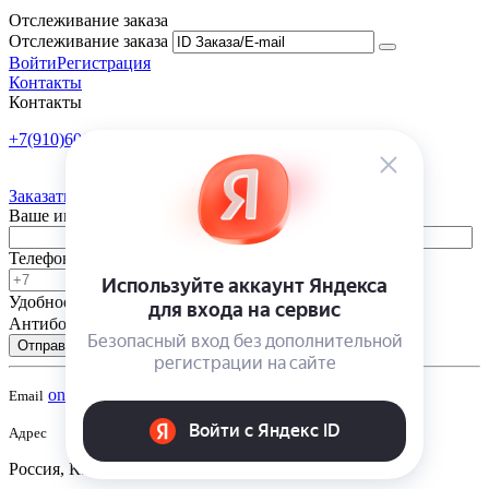
Отслеживание заказа
Отслеживание заказа
Войти
Регистрация
Контакты
Контакты
+7(910)601-10-10
Пн-Пт: 9:00-18:00
Заказать обратный звонок
Ваше имя
Телефон
Удобное время
-
Антибот
Отправить
onsad@onsad.ru
Email
Адрес
Россия, Калуга,