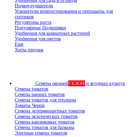
Удобрения для сада и огорода
Почвоулучшители
Ускорители компостирования и препараты для
септиков
Регуляторы роста
Популярные Подкормки
Удобрения для комнатных растений
Удобрения для цветов
Еще
Хиты продаж
Семена овощей
СЕЗОН
и ягодных культур
Семена томатов
Семена ранних томатов
Семена томатов для теплицы
Томаты Черри
Семена детерминантных томатов
Семена экзотических томатов
Семена карликовых томатов
Семена томатов для балкона
Элитные семена томатов