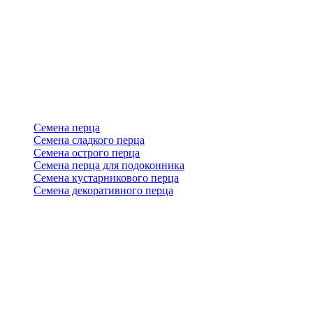
Семена перца
Семена сладкого перца
Семена острого перца
Семена перца для подоконника
Семена кустарникового перца
Семена декоративного перца