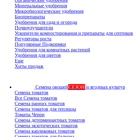
Органические удобрения
Минеральные удобрения
Микробиологические удобрения
Биопрепараты
Удобрения для сада и огорода
Почвоулучшители
Ускорители компостирования и препараты для септиков
Регуляторы роста
Популярные Подкормки
Удобрения для комнатных растений
Удобрения для цветов
Еще
Хиты продаж
Семена овощей
СЕЗОН
и ягодных культур
Семена томатов
Все Семена томатов
Семена ранних томатов
Семена томатов для теплицы
Томаты Черри
Семена детерминантных томатов
Семена экзотических томатов
Семена карликовых томатов
Семена томатов для балкона