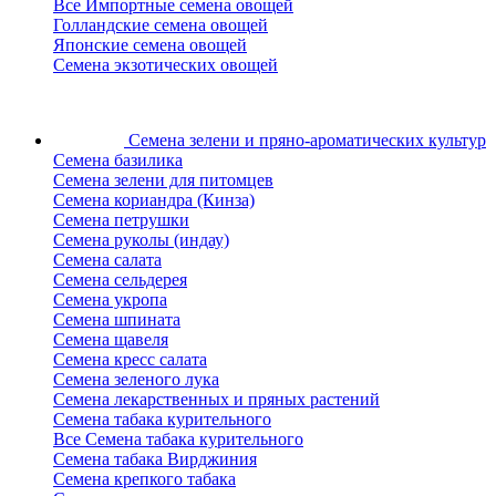
Все Импортные семена овощей
Голландские семена овощей
Японские семена овощей
Семена экзотических овощей
Семена зелени
и пряно-ароматических культур
Семена базилика
Семена зелени для питомцев
Семена кориандра (Кинза)
Семена петрушки
Семена руколы (индау)
Семена салата
Семена сельдерея
Семена укропа
Семена шпината
Семена щавеля
Семена кресс салата
Семена зеленого лука
Семена лекарственных и пряных растений
Семена табака курительного
Все Семена табака курительного
Семена табака Вирджиния
Семена крепкого табака