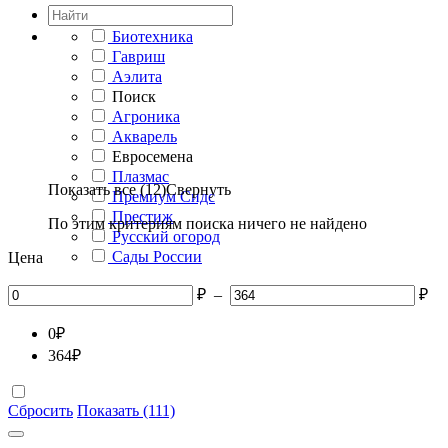
Биотехника
Гавриш
Аэлита
Поиск
Агроника
Акварель
Евросемена
Плазмас
Показать все (12)
Свернуть
Премиум Сидс
Престиж
По этим критериям поиска ничего не найдено
Русский огород
Сады России
Цена
₽
–
₽
0
₽
364
₽
Сбросить
Показать (111)