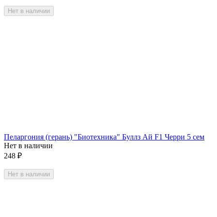
Нет в наличии
Пеларгония (герань) "Биотехника" Буллз Ай F1 Черри 5 сем
Нет в наличии
248
₽
Нет в наличии