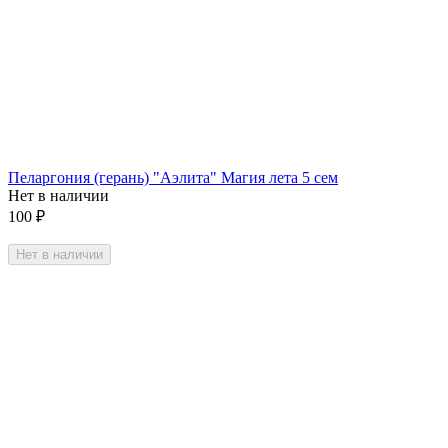
Пеларгония (герань) "Аэлита" Магия лета 5 сем
Нет в наличии
100
₽
Нет в наличии