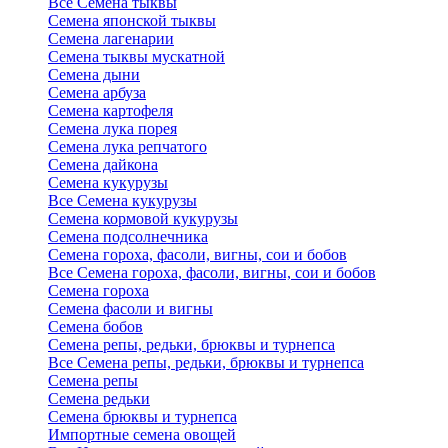
Все Семена тыквы
Семена японской тыквы
Семена лагенарии
Семена тыквы мускатной
Семена дыни
Семена арбуза
Семена картофеля
Семена лука порея
Семена лука репчатого
Семена дайкона
Семена кукурузы
Все Семена кукурузы
Семена кормовой кукурузы
Семена подсолнечника
Семена гороха, фасоли, вигны, сои и бобов
Все Семена гороха, фасоли, вигны, сои и бобов
Семена гороха
Семена фасоли и вигны
Семена бобов
Семена репы, редьки, брюквы и турнепса
Все Семена репы, редьки, брюквы и турнепса
Семена репы
Семена редьки
Семена брюквы и турнепса
Импортные семена овощей