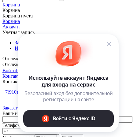
Корзина
Корзина
Корзина пуста
Корзина
Аккаунт
Учетная запись
Заказы
Избранные товары
Отслеживание заказа
Отслеживание заказа
Войти
Регистрация
Контакты
Контакты
+7(910)601-10-10
Пн-Пт: 9:00-18:00
Заказать обратный звонок
Ваше имя
Телефон