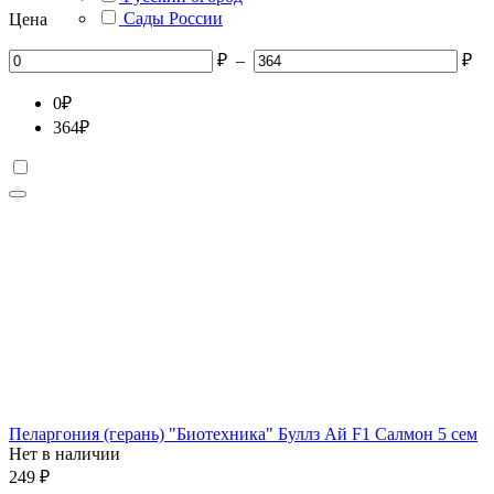
Сады России
Цена
₽
–
₽
0
₽
364
₽
Пеларгония (герань) "Биотехника" Буллз Ай F1 Салмон 5 сем
Нет в наличии
249
₽