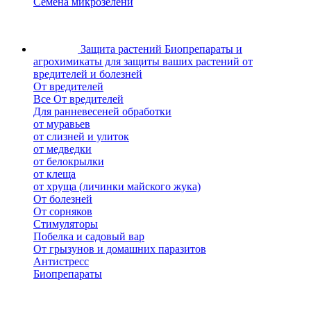
Семена микрозелени
Защита растений
Биопрепараты и
агрохимикаты для защиты ваших растений от
вредителей и болезней
От вредителей
Все От вредителей
Для ранневесеней обработки
от муравьев
от слизней и улиток
от медведки
от белокрылки
от клеща
от хруща (личинки майского жука)
От болезней
От сорняков
Стимуляторы
Побелка и садовый вар
От грызунов и домашних паразитов
Антистресс
Биопрепараты