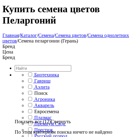
Купить семена цветов
Пеларгоний
Главная
/
Каталог
/
Семена
/
Семена цветов
/
Семена однолетних
цветов
/
Семена пеларгонии (Герань)
Бренд
Цена
Бренд
Биотехника
Гавриш
Аэлита
Поиск
Агроника
Акварель
Евросемена
Плазмас
Показать все (12)
Свернуть
Премиум Сидс
Престиж
По этим критериям поиска ничего не найдено
Русский огород