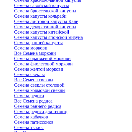
Семена краснокочанной капусты
Семена савойской капусты
Семена брюссельской капусты
Семена капусты кольраби
Семена листовой капусты Кале
Семена декоративной капусты
Семена капусты китайской
Семена капусты японской мизуна
Семена ранней капусты
Семена моркови
Все Семена моркови
Семена оранжевой моркови
Семена фиолетовой моркови
Семена желтой моркови
Семена свеклы
Все Семена свеклы
Семена свеклы столовой
Семена кормовой свеклы
Семена редиса
Все Семена редиса
Семена раннего редиса
Семена редиса для теплиц
Семена кабачков
Семена патиссонов
Семена тыквы