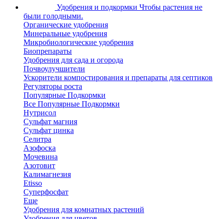
Удобрения и подкормки
Чтобы растения не
были голодными.
Органические удобрения
Минеральные удобрения
Микробиологические удобрения
Биопрепараты
Удобрения для сада и огорода
Почвоулучшители
Ускорители компостирования и препараты для септиков
Регуляторы роста
Популярные Подкормки
Все Популярные Подкормки
Нутрисол
Сульфат магния
Сульфат цинка
Селитра
Азофоска
Мочевина
Азотовит
Калимагнезия
Etisso
Суперфосфат
Еще
Удобрения для комнатных растений
Удобрения для цветов