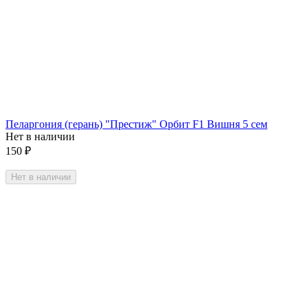
Пеларгония (герань) "Престиж" Орбит F1 Вишня 5 сем
Нет в наличии
150
₽
Нет в наличии