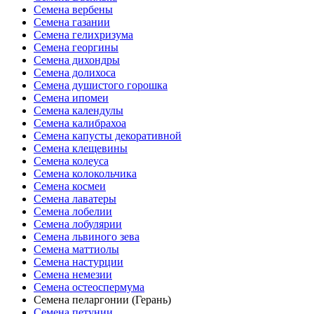
Семена вербены
Семена газании
Семена гелихризума
Семена георгины
Семена дихондры
Семена долихоса
Семена душистого горошка
Семена ипомеи
Семена календулы
Семена калибрахоа
Семена капусты декоративной
Семена клещевины
Семена колеуса
Семена колокольчика
Семена космеи
Семена лаватеры
Семена лобелии
Семена лобулярии
Семена львиного зева
Семена маттиолы
Семена настурции
Семена немезии
Семена остеоспермума
Семена пеларгонии (Герань)
Семена петунии