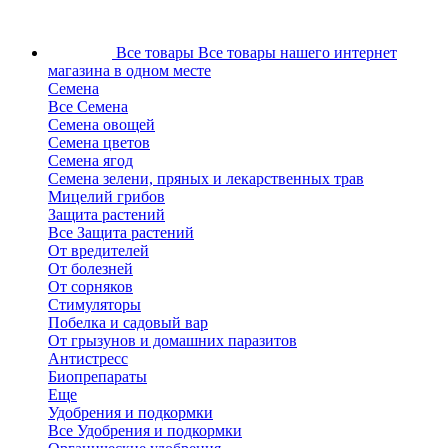
Все товары
Все товары нашего интернет
магазина в одном месте
Семена
Все Семена
Семена овощей
Семена цветов
Семена ягод
Семена зелени, пряных и лекарственных трав
Мицелий грибов
Защита растений
Все Защита растений
От вредителей
От болезней
От сорняков
Стимуляторы
Побелка и садовый вар
От грызунов и домашних паразитов
Антистресс
Биопрепараты
Еще
Удобрения и подкормки
Все Удобрения и подкормки