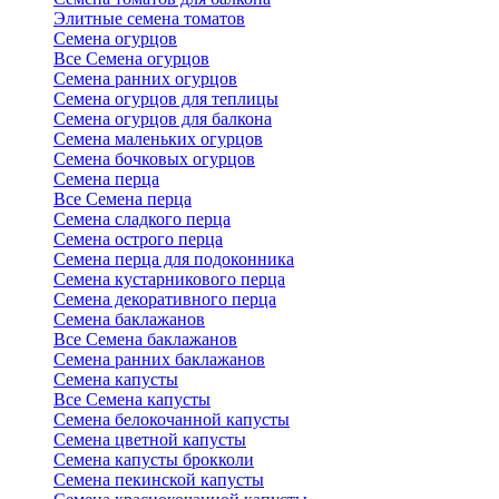
Элитные семена томатов
Семена огурцов
Все Семена огурцов
Семена ранних огурцов
Семена огурцов для теплицы
Семена огурцов для балкона
Семена маленьких огурцов
Семена бочковых огурцов
Семена перца
Все Семена перца
Семена сладкого перца
Семена острого перца
Семена перца для подоконника
Семена кустарникового перца
Семена декоративного перца
Семена баклажанов
Все Семена баклажанов
Семена ранних баклажанов
Семена капусты
Все Семена капусты
Семена белокочанной капусты
Семена цветной капусты
Семена капусты брокколи
Семена пекинской капусты