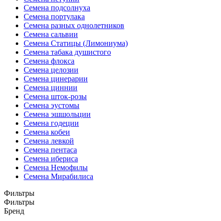
Семена подсолнуха
Семена портулака
Семена разных однолетников
Семена сальвии
Семена Статицы (Лимониума)
Семена табака душистого
Семена флокса
Семена целозии
Семена цинерарии
Семена циннии
Семена шток-розы
Семена эустомы
Семена эшшольции
Семена годеции
Семена кобеи
Семена левкой
Семена пентаса
Семена ибериса
Семена Немофилы
Семена Мирабилиса
Фильтры
Фильтры
Бренд