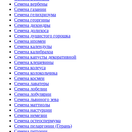
Семена вербены
Семена газании
Семена гелихризума
Семена георгины
Семена дихондры
Семена долихоса
Семена душистого горошка
Семена ипомеи
Семена календулы
Семена калибрахоа
Семена капусты декоративной
Семена клещевины
Семена колеуса
Семена колокольчика
Семена космеи
Семена лаватеры
Семена лобелии
Семена лобулярии
Семена львиного зева
Семена маттиолы
Семена настурции
Семена немезии
Семена остеоспермума
Семена пеларгонии (Герань)
Семена петунии