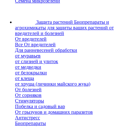
Семена микрозелени
Защита растений
Биопрепараты и
агрохимикаты для защиты ваших растений от
вредителей и болезней
От вредителей
Все От вредителей
Для ранневесеней обработки
от муравьев
от слизней и улиток
от медведки
от белокрылки
от клеща
от хруща (личинки майского жука)
От болезней
От сорняков
Стимуляторы
Побелка и садовый вар
От грызунов и домашних паразитов
Антистресс
Биопрепараты