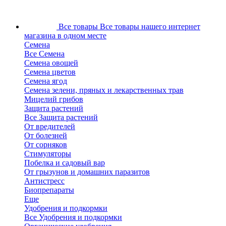
Все товары
Все товары нашего интернет
магазина в одном месте
Семена
Все Семена
Семена овощей
Семена цветов
Семена ягод
Семена зелени, пряных и лекарственных трав
Мицелий грибов
Защита растений
Все Защита растений
От вредителей
От болезней
От сорняков
Стимуляторы
Побелка и садовый вар
От грызунов и домашних паразитов
Антистресс
Биопрепараты
Еще
Удобрения и подкормки
Все Удобрения и подкормки