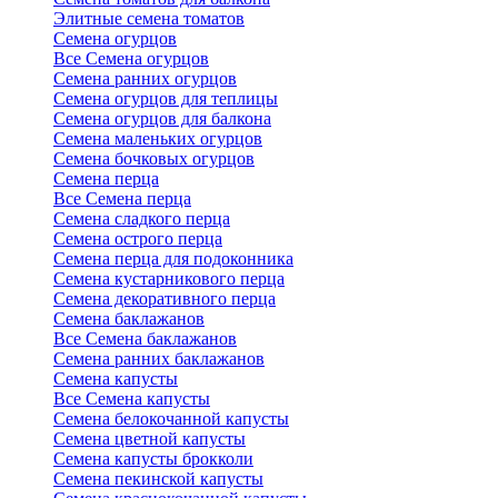
Элитные семена томатов
Семена огурцов
Все Семена огурцов
Семена ранних огурцов
Семена огурцов для теплицы
Семена огурцов для балкона
Семена маленьких огурцов
Семена бочковых огурцов
Семена перца
Все Семена перца
Семена сладкого перца
Семена острого перца
Семена перца для подоконника
Семена кустарникового перца
Семена декоративного перца
Семена баклажанов
Все Семена баклажанов
Семена ранних баклажанов
Семена капусты
Все Семена капусты
Семена белокочанной капусты
Семена цветной капусты
Семена капусты брокколи
Семена пекинской капусты