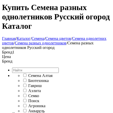
Купить Семена разных
однолетников Русский огород
Каталог
Главная
/
Каталог
/
Семена
/
Семена цветов
/
Семена однолетних
цветов
/
Семена разных однолетников
/
Семена разных
однолетников Русский огород
Бренд
1
Цена
Бренд
Семена Алтая
Биотехника
Гавриш
Аэлита
Семко
Поиск
Агроника
Акварель