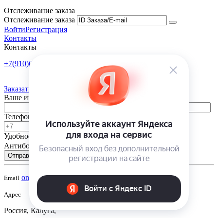
Отслеживание заказа
Отслеживание заказа
Войти
Регистрация
Контакты
Контакты
+7(910)601-10-10
Пн-Пт: 9:00-18:00
Заказать обратный звонок
Ваше имя
Телефон
Удобное время
-
Антибот
Отправить
onsad@onsad.ru
Email
Адрес
Россия, Калуга,