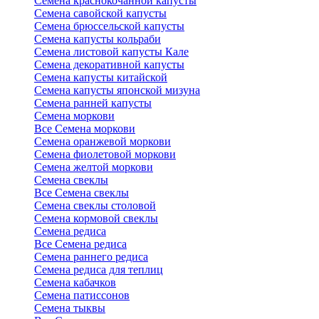
Семена краснокочанной капусты
Семена савойской капусты
Семена брюссельской капусты
Семена капусты кольраби
Семена листовой капусты Кале
Семена декоративной капусты
Семена капусты китайской
Семена капусты японской мизуна
Семена ранней капусты
Семена моркови
Все Семена моркови
Семена оранжевой моркови
Семена фиолетовой моркови
Семена желтой моркови
Семена свеклы
Все Семена свеклы
Семена свеклы столовой
Семена кормовой свеклы
Семена редиса
Все Семена редиса
Семена раннего редиса
Семена редиса для теплиц
Семена кабачков
Семена патиссонов
Семена тыквы