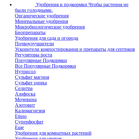
Удобрения и подкормки
Чтобы растения не
были голодными.
Органические удобрения
Минеральные удобрения
Микробиологические удобрения
Биопрепараты
Удобрения для сада и огорода
Почвоулучшители
Ускорители компостирования и препараты для септиков
Регуляторы роста
Популярные Подкормки
Все Популярные Подкормки
Нутрисол
Сульфат магния
Сульфат цинка
Селитра
Азофоска
Мочевина
Азотовит
Калимагнезия
Etisso
Суперфосфат
Еще
Удобрения для комнатных растений
Удобрения для цветов