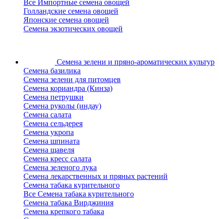
Все Импортные семена овощей
Голландские семена овощей
Японские семена овощей
Семена экзотических овощей
Семена зелени
и пряно-ароматических культур
Семена базилика
Семена зелени для питомцев
Семена кориандра (Кинза)
Семена петрушки
Семена руколы (индау)
Семена салата
Семена сельдерея
Семена укропа
Семена шпината
Семена щавеля
Семена кресс салата
Семена зеленого лука
Семена лекарственных и пряных растений
Семена табака курительного
Все Семена табака курительного
Семена табака Вирджиния
Семена крепкого табака