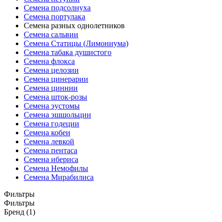
Семена подсолнуха
Семена портулака
Семена разных однолетников
Семена сальвии
Семена Статицы (Лимониума)
Семена табака душистого
Семена флокса
Семена целозии
Семена цинерарии
Семена циннии
Семена шток-розы
Семена эустомы
Семена эшшольции
Семена годеции
Семена кобеи
Семена левкой
Семена пентаса
Семена ибериса
Семена Немофилы
Семена Мирабилиса
Фильтры
Фильтры
Бренд (1)