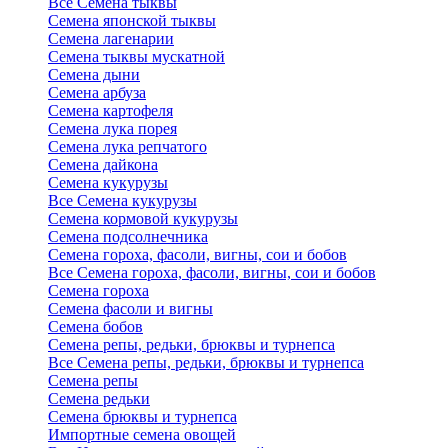
Все Семена тыквы
Семена японской тыквы
Семена лагенарии
Семена тыквы мускатной
Семена дыни
Семена арбуза
Семена картофеля
Семена лука порея
Семена лука репчатого
Семена дайкона
Семена кукурузы
Все Семена кукурузы
Семена кормовой кукурузы
Семена подсолнечника
Семена гороха, фасоли, вигны, сои и бобов
Все Семена гороха, фасоли, вигны, сои и бобов
Семена гороха
Семена фасоли и вигны
Семена бобов
Семена репы, редьки, брюквы и турнепса
Все Семена репы, редьки, брюквы и турнепса
Семена репы
Семена редьки
Семена брюквы и турнепса
Импортные семена овощей