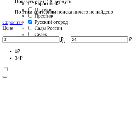
Показать все (15)
Свернуть
Евросемена
Плазмас
По этим критериям поиска ничего не найдено
Престиж
Русский огород
Сбросить
Цена
Сады России
Седек
₽
–
₽
Цветущий сад
0
₽
34
₽