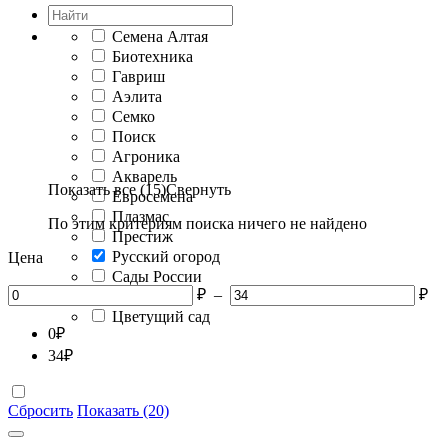
Семена Алтая
Биотехника
Гавриш
Аэлита
Семко
Поиск
Агроника
Акварель
Показать все (15)
Свернуть
Евросемена
Плазмас
По этим критериям поиска ничего не найдено
Престиж
Русский огород
Цена
Сады России
₽
–
₽
Седек
Цветущий сад
0
₽
34
₽
Сбросить
Показать (20)