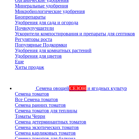
Органические удобрения
Минеральные удобрения
Микробиологические удобрения
Биопрепараты
Удобрения для сада и огорода
Почвоулучшители
Ускорители компостирования и препараты для септиков
Регуляторы роста
Популярные Подкормки
Удобрения для комнатных растений
Удобрения для цветов
Еще
Хиты продаж
Семена овощей
СЕЗОН
и ягодных культур
Семена томатов
Все Семена томатов
Семена ранних томатов
Семена томатов для теплицы
Томаты Черри
Семена детерминантных томатов
Семена экзотических томатов
Семена карликовых томатов
Семена томатов для балкона