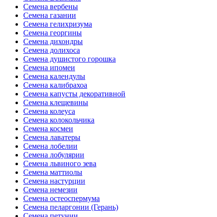
Семена вербены
Семена газании
Семена гелихризума
Семена георгины
Семена дихондры
Семена долихоса
Семена душистого горошка
Семена ипомеи
Семена календулы
Семена калибрахоа
Семена капусты декоративной
Семена клещевины
Семена колеуса
Семена колокольчика
Семена космеи
Семена лаватеры
Семена лобелии
Семена лобулярии
Семена львиного зева
Семена маттиолы
Семена настурции
Семена немезии
Семена остеоспермума
Семена пеларгонии (Герань)
Семена петунии