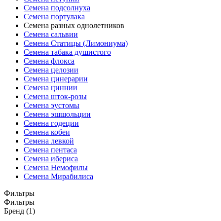
Семена подсолнуха
Семена портулака
Семена разных однолетников
Семена сальвии
Семена Статицы (Лимониума)
Семена табака душистого
Семена флокса
Семена целозии
Семена цинерарии
Семена циннии
Семена шток-розы
Семена эустомы
Семена эшшольции
Семена годеции
Семена кобеи
Семена левкой
Семена пентаса
Семена ибериса
Семена Немофилы
Семена Мирабилиса
Фильтры
Фильтры
Бренд (1)