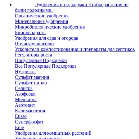
Удобрения и подкормки
Чтобы растения не
были голодными.
Органические удобрения
Минеральные удобрения
Микробиологические удобрения
Биопрепараты
Удобрения для сада и огорода
Почвоулучшители
Ускорители компостирования и препараты для септиков
Регуляторы роста
Популярные Подкормки
Все Популярные Подкормки
Нутрисол
Сульфат магния
Сульфат цинка
Селитра
Азофоска
Мочевина
Азотовит
Калимагнезия
Etisso
Суперфосфат
Еще
Удобрения для комнатных растений
Удобрения для цветов