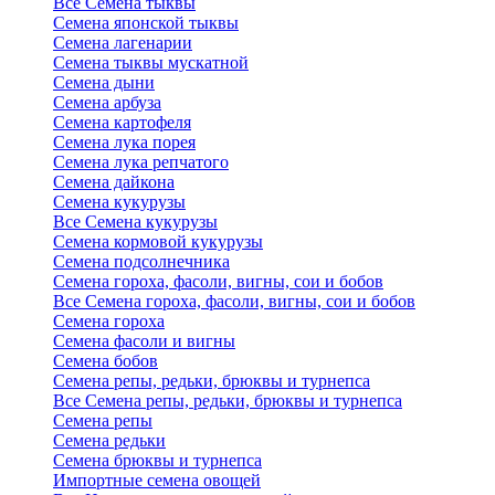
Все Семена тыквы
Семена японской тыквы
Семена лагенарии
Семена тыквы мускатной
Семена дыни
Семена арбуза
Семена картофеля
Семена лука порея
Семена лука репчатого
Семена дайкона
Семена кукурузы
Все Семена кукурузы
Семена кормовой кукурузы
Семена подсолнечника
Семена гороха, фасоли, вигны, сои и бобов
Все Семена гороха, фасоли, вигны, сои и бобов
Семена гороха
Семена фасоли и вигны
Семена бобов
Семена репы, редьки, брюквы и турнепса
Все Семена репы, редьки, брюквы и турнепса
Семена репы
Семена редьки
Семена брюквы и турнепса
Импортные семена овощей