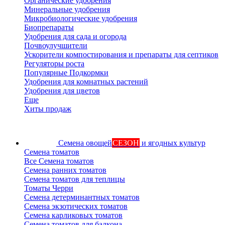
Органические удобрения
Минеральные удобрения
Микробиологические удобрения
Биопрепараты
Удобрения для сада и огорода
Почвоулучшители
Ускорители компостирования и препараты для септиков
Регуляторы роста
Популярные Подкормки
Удобрения для комнатных растений
Удобрения для цветов
Еще
Хиты продаж
Семена овощей
СЕЗОН
и ягодных культур
Семена томатов
Все Семена томатов
Семена ранних томатов
Семена томатов для теплицы
Томаты Черри
Семена детерминантных томатов
Семена экзотических томатов
Семена карликовых томатов
Семена томатов для балкона