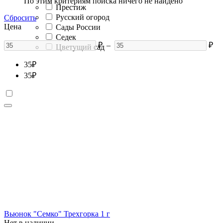
По этим критериям поиска ничего не найдено
Престиж
Русский огород
Сбросить
Цена
Сады России
Седек
₽
–
₽
Цветущий сад
35
₽
35
₽
Вьюнок "Семко" Трехгорка 1 г
Нет в наличии