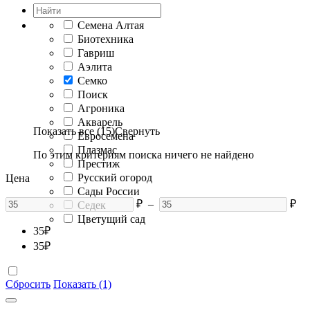
Семена Алтая
Биотехника
Гавриш
Аэлита
Семко
Поиск
Агроника
Акварель
Показать все (15)
Свернуть
Евросемена
Плазмас
По этим критериям поиска ничего не найдено
Престиж
Русский огород
Цена
Сады России
₽
–
₽
Седек
Цветущий сад
35
₽
35
₽
Сбросить
Показать (1)