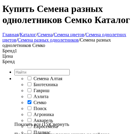
Купить Семена разных
однолетников Семко Каталог
Главная
/
Каталог
/
Семена
/
Семена цветов
/
Семена однолетних
цветов
/
Семена разных однолетников
/
Семена разных
однолетников Семко
Бренд
1
Цена
Бренд
Семена Алтая
Биотехника
Гавриш
Аэлита
Семко
Поиск
Агроника
Акварель
Показать все (15)
Свернуть
Евросемена
Плазмас