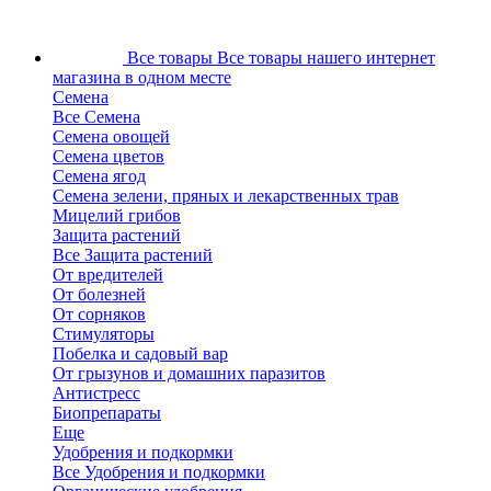
Все товары
Все товары нашего интернет
магазина в одном месте
Семена
Все Семена
Семена овощей
Семена цветов
Семена ягод
Семена зелени, пряных и лекарственных трав
Мицелий грибов
Защита растений
Все Защита растений
От вредителей
От болезней
От сорняков
Стимуляторы
Побелка и садовый вар
От грызунов и домашних паразитов
Антистресс
Биопрепараты
Еще
Удобрения и подкормки
Все Удобрения и подкормки