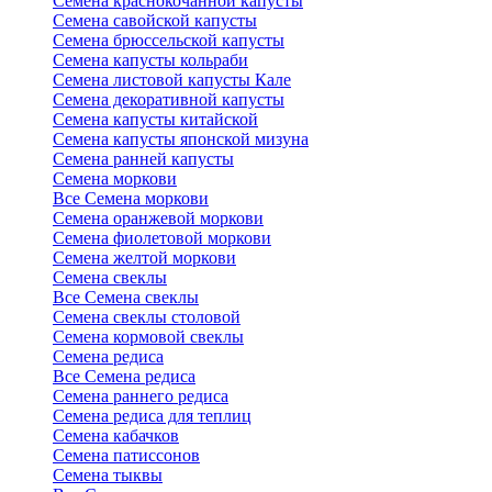
Семена краснокочанной капусты
Семена савойской капусты
Семена брюссельской капусты
Семена капусты кольраби
Семена листовой капусты Кале
Семена декоративной капусты
Семена капусты китайской
Семена капусты японской мизуна
Семена ранней капусты
Семена моркови
Все Семена моркови
Семена оранжевой моркови
Семена фиолетовой моркови
Семена желтой моркови
Семена свеклы
Все Семена свеклы
Семена свеклы столовой
Семена кормовой свеклы
Семена редиса
Все Семена редиса
Семена раннего редиса
Семена редиса для теплиц
Семена кабачков
Семена патиссонов
Семена тыквы