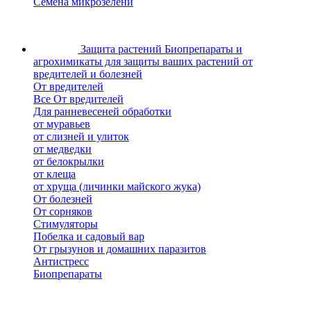
Семена микрозелени
Защита растений
Биопрепараты и
агрохимикаты для защиты ваших растений от
вредителей и болезней
От вредителей
Все От вредителей
Для ранневесеней обработки
от муравьев
от слизней и улиток
от медведки
от белокрылки
от клеща
от хруща (личинки майского жука)
От болезней
От сорняков
Стимуляторы
Побелка и садовый вар
От грызунов и домашних паразитов
Антистресс
Биопрепараты