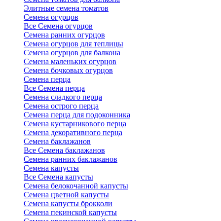
Элитные семена томатов
Семена огурцов
Все Семена огурцов
Семена ранних огурцов
Семена огурцов для теплицы
Семена огурцов для балкона
Семена маленьких огурцов
Семена бочковых огурцов
Семена перца
Все Семена перца
Семена сладкого перца
Семена острого перца
Семена перца для подоконника
Семена кустарникового перца
Семена декоративного перца
Семена баклажанов
Все Семена баклажанов
Семена ранних баклажанов
Семена капусты
Все Семена капусты
Семена белокочанной капусты
Семена цветной капусты
Семена капусты брокколи
Семена пекинской капусты