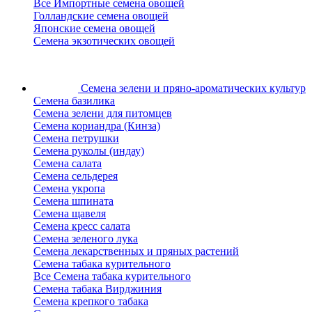
Все Импортные семена овощей
Голландские семена овощей
Японские семена овощей
Семена экзотических овощей
Семена зелени
и пряно-ароматических культур
Семена базилика
Семена зелени для питомцев
Семена кориандра (Кинза)
Семена петрушки
Семена руколы (индау)
Семена салата
Семена сельдерея
Семена укропа
Семена шпината
Семена щавеля
Семена кресс салата
Семена зеленого лука
Семена лекарственных и пряных растений
Семена табака курительного
Все Семена табака курительного
Семена табака Вирджиния
Семена крепкого табака