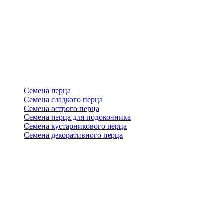
Семена перца
Семена сладкого перца
Семена острого перца
Семена перца для подоконника
Семена кустарникового перца
Семена декоративного перца