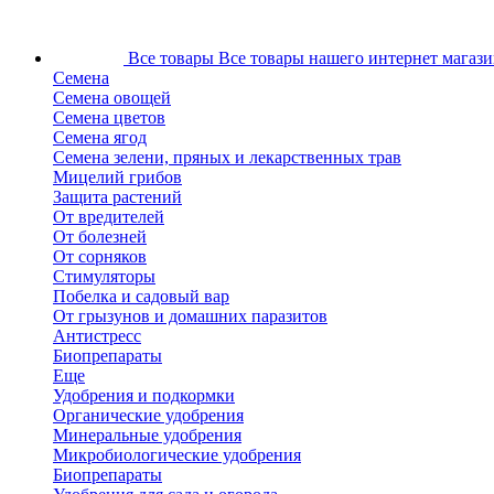
Все товары
Все товары нашего интернет магази
Семена
Семена овощей
Семена цветов
Семена ягод
Семена зелени, пряных и лекарственных трав
Мицелий грибов
Защита растений
От вредителей
От болезней
От сорняков
Стимуляторы
Побелка и садовый вар
От грызунов и домашних паразитов
Антистресс
Биопрепараты
Еще
Удобрения и подкормки
Органические удобрения
Минеральные удобрения
Микробиологические удобрения
Биопрепараты